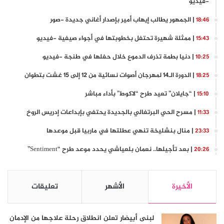
-فيديو
| الجمهور يطالب إيهاب أمير بإصدار أغاني جديدة -صور
18:46
| ممثلة شهيرة تحتفل بخطوبتها في أجواء صيفية -فيديو
15:43
| دنيا بطمة تذرف الدموع خلال حفلها في طنجة -فيديو
10:25
| الدورة الـ14 لمهرجان أصوات نسائية من 12 إلى 15 غشت بتطوان
18:25
| “جايلان” تعيد طرح “لاكوط” بأداء مباشر
15:10
| مسرح الحي البرتغالي بالجديدة يحتفي بإبداعات إدريس الروخ
11:33
| منال بنشليخة تنهي عطلتها في ماربيا قبل موعدها
23:33
| بعد تأجيلها.. نعمان بلعياشي يحدد موعد طرح “Sentiment”
20:26
الأخيرة
الأشهر
تعليقات
لبنى أبيضار تعلن انطلاق رحلة علاجها من الإدمان