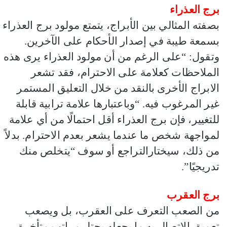
برج العذراء
بصفته المثالي بين الأبراج، يتمتع مولود برج العذراء
بسمعة طيبة في إصدار الأحكام على الآخرين.
وتقول: “على الرغم من أن مولود العذراء يرى هذه
الملاحظات كعلامة على الاحترام، فقد تشعر
الابراج الأخرى بالنقد من خلال التعليق المستمر
غير المرغوب فيه. “وباعتبارها علامة ترابية قابلة
للتغيير، فإن برج العذراء أقل احتمالًا من أي علامة
لمواجهة شخص ما عندما يشعر بعدم الاحترام. بدلاً
من ذلك، سيختارالتراجع أو سوف “يتخلص منك
تدريجيًا”.
برج العقرب
من الصعب التعرف على العقرب، بل ويصعب
تعميق الاتصال به ما يجعله يحتل مراتب متأخرة