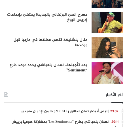
مسرح الحي البرتغالي بالجديدة يحتفي بإبداعات
إدريس الروخ
منال بنشليخة تنهي عطلتها في ماربيا قبل
موعدها
بعد تأجيلها.. نعمان بلعياشي يحدد موعد طرح
“Sentiment”
آخر الأخبار
| لبنى أبيضار تعلن انطلاق رحلة علاجها من الإدمان -فيديو
23:32
| نعمان بلعياشي يطرح “Les Sentiments” بمشاركة صوفيا بربيش
20:11