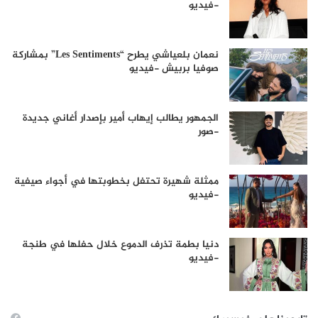
-فيديو
نعمان بلعياشي يطرح “Les Sentiments” بمشاركة
صوفيا بربيش -فيديو
الجمهور يطالب إيهاب أمير بإصدار أغاني جديدة
-صور
ممثلة شهيرة تحتفل بخطوبتها في أجواء صيفية
-فيديو
دنيا بطمة تذرف الدموع خلال حفلها في طنجة
-فيديو