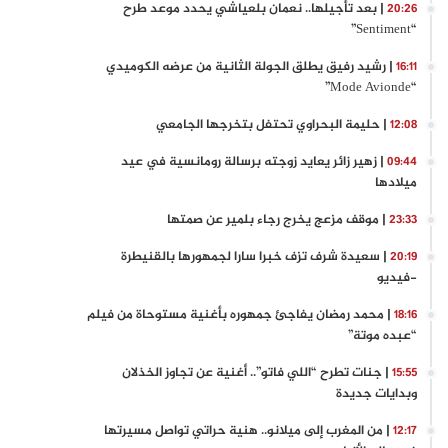
| بعد تأجيلها.. نعمان بلعياشي يحدد موعد طرح
20:26
“Sentiment”
| رشيد رفيق يطلق الجولة الثانية من عرضه الكوميدي
16:11
“Mode Avionde”
| حليمة البحراوي تحتفل بتخرجها الجامعي
12:08
| زهير زائر يعايد زوجته برسالة رومانسية في عيد
09:44
ميلادها
| موقف مزعج يخرج رجاء بلمير عن صمتها
23:33
| سعيدة شرف تزف خبرا سارا لجمهورها بالقنيطرة
20:19
-فيديو
| محمد رمضان يفاجئ جمهوره بأغنية مستوحاة من فيلم
18:16
“عبده موتة”
| جنات تطرح “اللي فاتو”.. أغنية عن تجاوز الخذلان
15:55
وبدايات جديدة
| من المغرب إلى ميلانو.. هنية حراتي تواصل مسيرتها
12:17