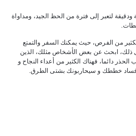
ودقيقة لتعبر إلى فترة من الحظ الجيد، ومداواة
ططات.
عزيزي برج الجدي في سنة 2019، الكثير من الفرص، حيث يمكنك السفر والتمتع
ال ذلك، ابحث عن بعض الأشخاص مثلك، الذين
لحذر دائما، فهناك الكثير من أعداء النجاح و
إفساد خططك و سيحاربونك بشتى الطرق.