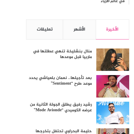
في عالم الأزياء
الأخيرة
الأشهر
تعليقات
منال بنشليخة تنهي عطلتها في
ماربيا قبل موعدها
بعد تأجيلها.. نعمان بلعياشي يحدد
موعد طرح “Sentiment”
رشيد رفيق يطلق الجولة الثانية من
عرضه الكوميدي “Mode Avionde”
حليمة البحراوي تحتفل بتخرجها