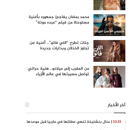
محمد رمضان يفاجئ جمهوره بأغنية
مستوحاة من فيلم “عبده موتة”
جنات تطرح “اللي فاتو”.. أغنية عن
تجاوز الخذلان وبدايات جديدة
من المغرب إلى ميلانو.. هنية حراتي
تواصل مسيرتها في عالم الأزياء
آخر الأخبار
| منال بنشليخة تنهي عطلتها في ماربيا قبل موعدها
23:33