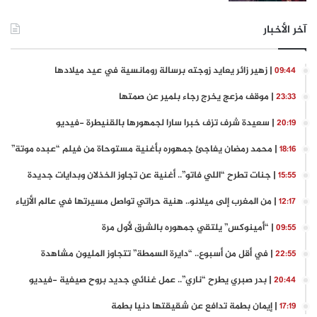
آخر الأخبار
| زهير زائر يعايد زوجته برسالة رومانسية في عيد ميلادها
09:44
| موقف مزعج يخرج رجاء بلمير عن صمتها
23:33
| سعيدة شرف تزف خبرا سارا لجمهورها بالقنيطرة -فيديو
20:19
| محمد رمضان يفاجئ جمهوره بأغنية مستوحاة من فيلم “عبده موتة”
18:16
| جنات تطرح “اللي فاتو”.. أغنية عن تجاوز الخذلان وبدايات جديدة
15:55
| من المغرب إلى ميلانو.. هنية حراتي تواصل مسيرتها في عالم الأزياء
12:17
| “أمينوكس” يلتقي جمهوره بالشرق لأول مرة
09:55
| في أقل من أسبوع.. “دايرة السمطة” تتجاوز المليون مشاهدة
22:55
| بدر صبري يطرح “ناري”.. عمل غنائي جديد بروح صيفية -فيديو
20:44
| إيمان بطمة تدافع عن شقيقتها دنيا بطمة
17:19