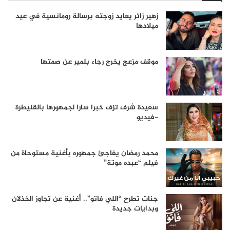
زهير زائر يعايد زوجته برسالة رومانسية في عيد
ميلادها
موقف مزعج يخرج رجاء بلمير عن صمتها
سعيدة شرف تزف خبرا سارا لجمهورها بالقنيطرة
-فيديو
محمد رمضان يفاجئ جمهوره بأغنية مستوحاة من
فيلم “عبده موتة”
جنات تطرح “اللي فاتو”.. أغنية عن تجاوز الخذلان
وبدايات جديدة