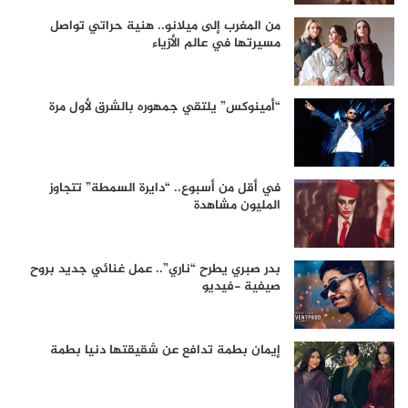
من المغرب إلى ميلانو.. هنية حراتي تواصل
مسيرتها في عالم الأزياء
“أمينوكس” يلتقي جمهوره بالشرق لأول مرة
في أقل من أسبوع.. “دايرة السمطة” تتجاوز
المليون مشاهدة
بدر صبري يطرح “ناري”.. عمل غنائي جديد بروح
صيفية -فيديو
إيمان بطمة تدافع عن شقيقتها دنيا بطمة