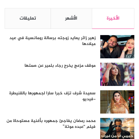
الأخيرة
الأشهر
تعليقات
زهير زائر يعايد زوجته برسالة رومانسية في عيد
ميلادها
موقف مزعج يخرج رجاء بلمير عن صمتها
سعيدة شرف تزف خبرا سارا لجمهورها بالقنيطرة
-فيديو
محمد رمضان يفاجئ جمهوره بأغنية مستوحاة من
فيلم “عبده موتة”