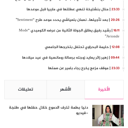
| منال بنشليخة تنهي عطلتها في ماربيا قبل موعدها
23:33
| بعد تأجيلها.. نعمان بلعياشي يحدد موعد طرح “Sentiment”
20:26
| رشيد رفيق يطلق الجولة الثانية من عرضه الكوميدي “Mode
16:11
Avionde”
| حليمة البحراوي تحتفل بتخرجها الجامعي
12:08
| زهير زائر يعايد زوجته برسالة رومانسية في عيد ميلادها
09:44
| موقف مزعج يخرج رجاء بلمير عن صمتها
23:33
الأخيرة
الأشهر
تعليقات
دنيا بطمة تذرف الدموع خلال حفلها في طنجة
-فيديو