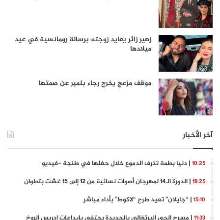
زهير زائر يعايد زوجته برسالة رومانسية في عيد
ميلادها
موقف مزعج يخرج رجاء بلمير عن صمتها
آخر الأخبار
| دنيا بطمة تذرف الدموع خلال حفلها في طنجة -فيديو
10:25
| الدورة الـ14 لمهرجان أصوات نسائية من 12 إلى 15 غشت بتطوان
18:25
| “جايلان” تعيد طرح “لاكوط” بأداء مباشر
15:10
| مسرح الحي البرتغالي بالجديدة يحتفي بإبداعات إدريس الروخ
11:33