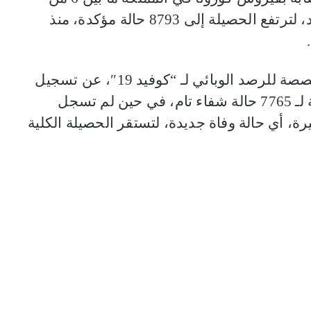
مساء أمس السبت و6 من مساء اليوم الأحد، لترتفع الحصيلة إلى 8793 حالة مؤكدة، منذ
وكشفت الوزارة، في الندوة الصحفية المخصصة للرصد الوبائي لـ “كوفيد 19″، عن تسجيل
69 حالة شفاء جديدة، لتصبح الحصيلة الكلية لـ 7765 حالة شفاء تام، في حين لم تسجل
غضون الـ 24 ساعة الأخيرة، أي حالة وفاة جديدة، لتستقر الحصيلة الكلية