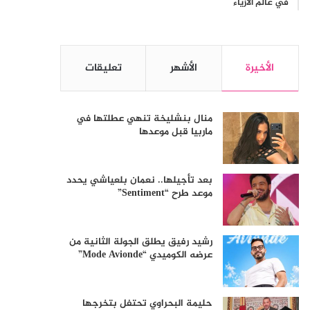
في عالم الأزياء
الأخيرة
الأشهر
تعليقات
منال بنشليخة تنهي عطلتها في
ماربيا قبل موعدها
بعد تأجيلها.. نعمان بلعياشي يحدد
موعد طرح “Sentiment”
رشيد رفيق يطلق الجولة الثانية من
عرضه الكوميدي “Mode Avionde”
حليمة البحراوي تحتفل بتخرجها