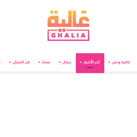
غالية ونص
آخر الأخبار
جمال
صحة
فن العيش
أ