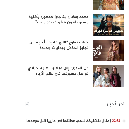
محمد رمضان يفاجئ جمهوره بأغنية
مستوحاة من فيلم “عبده موتة”
جنات تطرح “اللي فاتو”.. أغنية عن
تجاوز الخذلان وبدايات جديدة
من المغرب إلى ميلانو.. هنية حراتي
تواصل مسيرتها في عالم الأزياء
آخر الأخبار
| منال بنشليخة تنهي عطلتها في ماربيا قبل موعدها
23:33