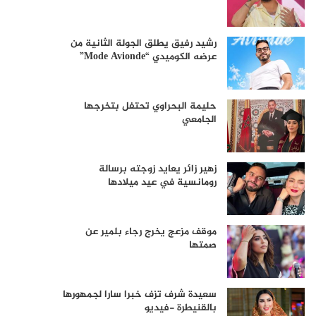
رشيد رفيق يطلق الجولة الثانية من
عرضه الكوميدي “Mode Avionde”
حليمة البحراوي تحتفل بتخرجها
الجامعي
زهير زائر يعايد زوجته برسالة
رومانسية في عيد ميلادها
موقف مزعج يخرج رجاء بلمير عن
صمتها
سعيدة شرف تزف خبرا سارا لجمهورها
بالقنيطرة -فيديو