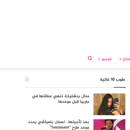
بحث
براج
فيديو
عن
طوب 10 غالية
منال بنشليخة تنهي عطلتها في
ماربيا قبل موعدها
بعد تأجيلها.. نعمان بلعياشي يحدد
موعد طرح “Sentiment”