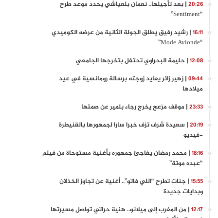
| بعد تأجيلها.. نعمان بلعياشي يحدد موعد طرح
20:26
“Sentiment”
| رشيد رفيق يطلق الجولة الثانية من عرضه الكوميدي
16:11
“Mode Avionde”
| حليمة البحراوي تحتفل بتخرجها الجامعي
12:08
| زهير زائر يعايد زوجته برسالة رومانسية في عيد
09:44
ميلادها
| موقف مزعج يخرج رجاء بلمير عن صمتها
23:33
| سعيدة شرف تزف خبرا سارا لجمهورها بالقنيطرة
20:19
-فيديو
| محمد رمضان يفاجئ جمهوره بأغنية مستوحاة من فيلم
18:16
“عبده موتة”
| جنات تطرح “اللي فاتو”.. أغنية عن تجاوز الخذلان
15:55
وبدايات جديدة
| من المغرب إلى ميلانو.. هنية حراتي تواصل مسيرتها
12:17