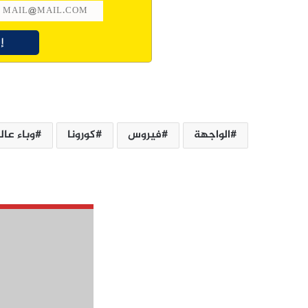
الواجهة
فيروس
كورونا
وباء عا