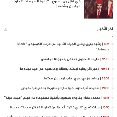
في أقل من أسبوع.. “دايرة السمطة” تتجاوز
المليون مشاهدة
آخر الأخبار
| رشيد رفيق يطلق الجولة الثانية من عرضه الكوميدي “Mode
16:11
Avionde”
| حليمة البحراوي تحتفل بتخرجها الجامعي
12:08
| زهير زائر يعايد زوجته برسالة رومانسية في عيد ميلادها
09:44
| موقف مزعج يخرج رجاء بلمير عن صمتها
23:33
| سعيدة شرف تزف خبرا سارا لجمهورها بالقنيطرة -فيديو
20:19
| محمد رمضان يفاجئ جمهوره بأغنية مستوحاة من فيلم “عبده موتة”
18:16
| جنات تطرح “اللي فاتو”.. أغنية عن تجاوز الخذلان وبدايات جديدة
15:55