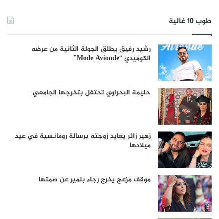
طوب 10 غالية
رشيد رفيق يطلق الجولة الثانية من عرضه
الكوميدي “Mode Avionde”
حليمة البحراوي تحتفل بتخرجها الجامعي
زهير زائر يعايد زوجته برسالة رومانسية في عيد
ميلادها
موقف مزعج يخرج رجاء بلمير عن صمتها