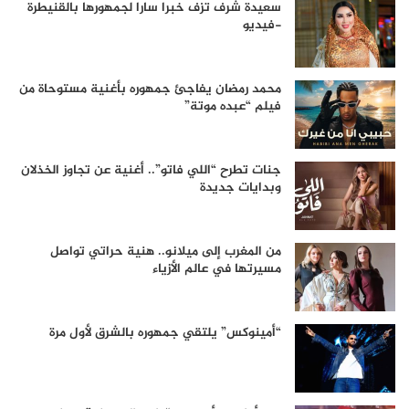
سعيدة شرف تزف خبرا سارا لجمهورها بالقنيطرة
-فيديو
محمد رمضان يفاجئ جمهوره بأغنية مستوحاة من
فيلم “عبده موتة”
جنات تطرح “اللي فاتو”.. أغنية عن تجاوز الخذلان
وبدايات جديدة
من المغرب إلى ميلانو.. هنية حراتي تواصل
مسيرتها في عالم الأزياء
“أمينوكس” يلتقي جمهوره بالشرق لأول مرة