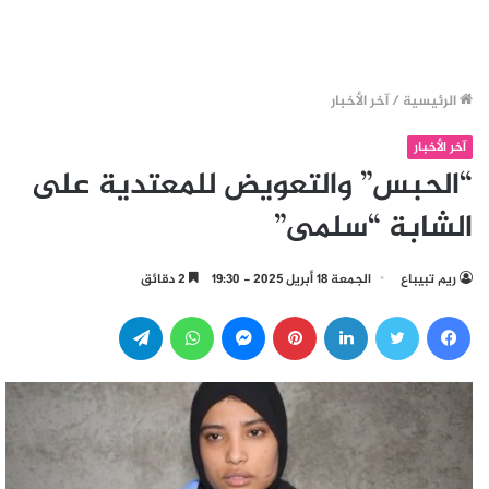
الرئيسية
/
آخر الأخبار
آخر الأخبار
“الحبس” والتعويض للمعتدية على
الشابة “سلمى”
ريم تبيباع
الجمعة 18 أبريل 2025 - 19:30
2 دقائق
فيسبوك
تويتر
لينكدإن
بينتيريست
ماسنجر
واتساب
تيلقرام