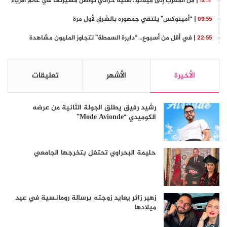
| من المغرب إلى ميلانو.. هنية حراتي تواصل مسيرتها في عالم الأزياء
12:17
| “أمينوكس” يلتقي جمهوره بالشرق لأول مرة
09:55
| في أقل من أسبوع.. “دايرة السمطة” تتجاوز المليون مشاهدة
22:55
الأخيرة
الأشهر
تعليقات
رشيد رفيق يطلق الجولة الثانية من عرضه
الكوميدي “Mode Avionde”
حليمة البحراوي تحتفل بتخرجها الجامعي
زهير زائر يعايد زوجته برسالة رومانسية في عيد
ميلادها