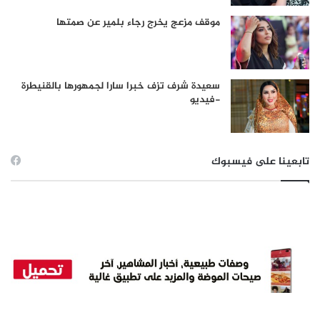
موقف مزعج يخرج رجاء بلمير عن صمتها
سعيدة شرف تزف خبرا سارا لجمهورها بالقنيطرة
-فيديو
تابعينا على فيسبوك