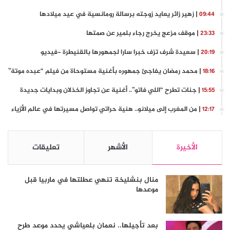
| زهير زائر يعايد زوجته برسالة رومانسية في عيد ميلادها
09:44
| موقف مزعج يخرج رجاء بلمير عن صمتها
23:33
| سعيدة شرف تزف خبرا سارا لجمهورها بالقنيطرة -فيديو
20:19
| محمد رمضان يفاجئ جمهوره بأغنية مستوحاة من فيلم “عبده موتة”
18:16
| جنات تطرح “اللي فاتو”.. أغنية عن تجاوز الخذلان وبدايات جديدة
15:55
| من المغرب إلى ميلانو.. هنية حراتي تواصل مسيرتها في عالم الأزياء
12:17
الأخيرة
الأشهر
تعليقات
منال بنشليخة تنهي عطلتها في ماربيا قبل
موعدها
بعد تأجيلها.. نعمان بلعياشي يحدد موعد طرح