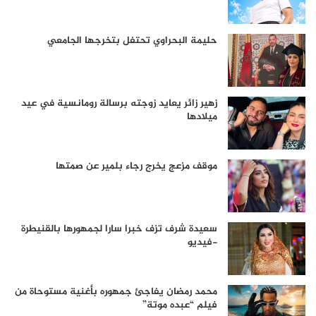
حليمة البحراوي تحتفل بتخرجها الجامعي
زهير زائر يعايد زوجته برسالة رومانسية في عيد
ميلادها
موقف مزعج يخرج رجاء بلمير عن صمتها
سعيدة شرف تزف خبرا سارا لجمهورها بالقنيطرة
-فيديو
محمد رمضان يفاجئ جمهوره بأغنية مستوحاة من
فيلم “عبده موتة”