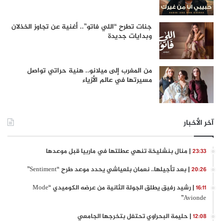
جنات تطرح “اللي فاتو”.. أغنية عن تجاوز الخذلان
وبدايات جديدة
من المغرب إلى ميلانو.. هنية حراتي تواصل
مسيرتها في عالم الأزياء
آخر الأخبار
| منال بنشليخة تنهي عطلتها في ماربيا قبل موعدها
23:33
| بعد تأجيلها.. نعمان بلعياشي يحدد موعد طرح “Sentiment”
20:26
| رشيد رفيق يطلق الجولة الثانية من عرضه الكوميدي “Mode
16:11
Avionde”
| حليمة البحراوي تحتفل بتخرجها الجامعي
12:08