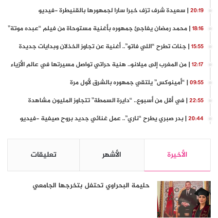
| سعيدة شرف تزف خبرا سارا لجمهورها بالقنيطرة -فيديو
20:19
| محمد رمضان يفاجئ جمهوره بأغنية مستوحاة من فيلم “عبده موتة”
18:16
| جنات تطرح “اللي فاتو”.. أغنية عن تجاوز الخذلان وبدايات جديدة
15:55
| من المغرب إلى ميلانو.. هنية حراتي تواصل مسيرتها في عالم الأزياء
12:17
| “أمينوكس” يلتقي جمهوره بالشرق لأول مرة
09:55
| في أقل من أسبوع.. “دايرة السمطة” تتجاوز المليون مشاهدة
22:55
| بدر صبري يطرح “ناري”.. عمل غنائي جديد بروح صيفية -فيديو
20:44
الأخيرة
الأشهر
تعليقات
حليمة البحراوي تحتفل بتخرجها الجامعي