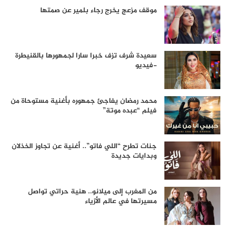
موقف مزعج يخرج رجاء بلمير عن صمتها
سعيدة شرف تزف خبرا سارا لجمهورها بالقنيطرة
-فيديو
محمد رمضان يفاجئ جمهوره بأغنية مستوحاة من
فيلم “عبده موتة”
جنات تطرح “اللي فاتو”.. أغنية عن تجاوز الخذلان
وبدايات جديدة
من المغرب إلى ميلانو.. هنية حراتي تواصل
مسيرتها في عالم الأزياء