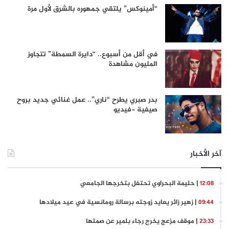
“أمينوكس” يلتقي جمهوره بالشرق لأول مرة
في أقل من أسبوع.. “دايرة السمطة” تتجاوز
المليون مشاهدة
بدر صبري يطرح “ناري”.. عمل غنائي جديد بروح
صيفية -فيديو
آخر الأخبار
| حليمة البحراوي تحتفل بتخرجها الجامعي
12:08
| زهير زائر يعايد زوجته برسالة رومانسية في عيد ميلادها
09:44
| موقف مزعج يخرج رجاء بلمير عن صمتها
23:33