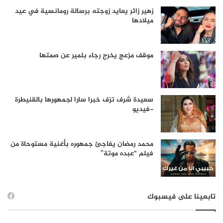
زهير زائر يعايد زوجته برسالة رومانسية في عيد
ميلادها
موقف مزعج يخرج رجاء بلمير عن صمتها
سعيدة شرف تزف خبرا سارا لجمهورها بالقنيطرة
-فيديو
محمد رمضان يفاجئ جمهوره بأغنية مستوحاة من
فيلم “عبده موتة”
تابعينا على فيسبوك