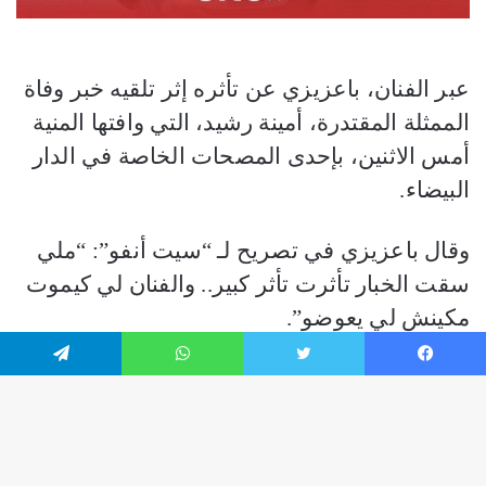
فيسبوك
تويتر
واتساب
تيلقرام
زر