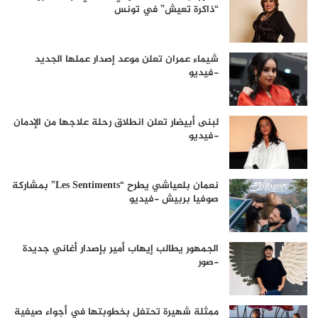
“ذاكرة تعيش” في تونس
شيماء عمران تعلن موعد إصدار عملها الجديد
-فيديو
لبنى أبيضار تعلن انطلاق رحلة علاجها من الإدمان
-فيديو
نعمان بلعياشي يطرح “Les Sentiments” بمشاركة
صوفيا بربيش -فيديو
الجمهور يطالب إيهاب أمير بإصدار أغاني جديدة
-صور
ممثلة شهيرة تحتفل بخطوبتها في أجواء صيفية