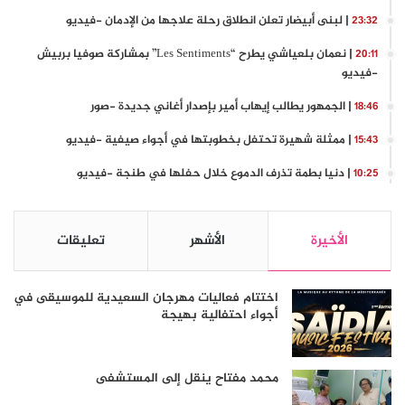
| لبنى أبيضار تعلن انطلاق رحلة علاجها من الإدمان -فيديو
23:32
| نعمان بلعياشي يطرح “Les Sentiments” بمشاركة صوفيا بربيش
20:11
-فيديو
| الجمهور يطالب إيهاب أمير بإصدار أغاني جديدة -صور
18:46
| ممثلة شهيرة تحتفل بخطوبتها في أجواء صيفية -فيديو
15:43
| دنيا بطمة تذرف الدموع خلال حفلها في طنجة -فيديو
10:25
الأخيرة
الأشهر
تعليقات
اختتام فعاليات مهرجان السعيدية للموسيقى في
أجواء احتفالية بهيجة
محمد مفتاح ينقل إلى المستشفى