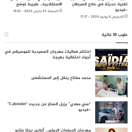
تقنية حديثة في علاج السرطان
الاستقلابية.. طبيبة توضح
-فيديو
الجمعة 22 مارس 2024 - 15:53
الخميس 6 يونيو 2024 - 17:17
طوب 10 غالية
اختتام فعاليات مهرجان السعيدية للموسيقى في
أجواء احتفالية بهيجة
محمد مفتاح ينقل إلى المستشفى
“سي مهدي” يزيل الستار عن جديده “Cabriolet”
-فيديو
مهرجان الحمامات الدولي.. أغاني نجاة عتابو