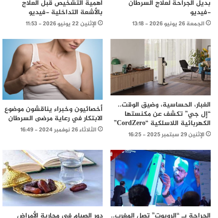
بديل الجراحة لعلاج السرطان
أهمية التشخيص قبل العلاج
-فيديو
بالأشعة التداخلية -فيديو
الجمعة 26 يونيو 2026 - 13:18
الإثنين 22 يونيو 2026 - 11:53
الغبار، الحساسية، وضيق الوقت..
أخصائيون وخبراء يناقشون موضوع
“إل جي” تكشف عن مكنستها
الابتكار في رعاية مرضى السرطان
الكهربائية اللاسلكية “CordZero”
الثلاثاء 26 نوفمبر 2024 - 16:49
الإثنين 29 سبتمبر 2025 - 16:25
الجراحة بـ “الروبوت” تصل المغرب..
دور الصيام في محاربة الأمراض