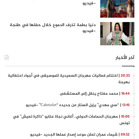
-فيديو
دنيا بطمة تذرف الدموع خلال حفلها في طنجة
-فيديو
آخر الأخبار
| اختتام فعاليات مهرجان السعيدية للموسيقى في أجواء احتفالية
20:33
بهيجة
| محمد مفتاح ينقل إلى المستشفى
16:44
| “سي مهدي” يزيل الستار عن جديده “Cabriolet” -فيديو
13:10
| مهرجان الحمامات الدولي.. أغاني نجاة عتابو “ذاكرة تعيش” في
10:00
تونس
| شيماء عمران تعلن موعد إصدار عملها الجديد -فيديو
09:32