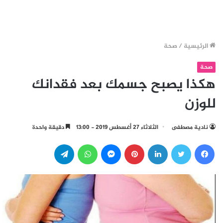
الرئيسية
/
صحة
صحة
هكذا يصبح جسمك بعد فقدانك
للوزن
نادية مصطفى
الثلاثاء 27 أغسطس 2019 - 13:00
دقيقة واحدة
فيسبوك
تويتر
لينكدإن
بينتيريست
ماسنجر
واتساب
تيلقرام