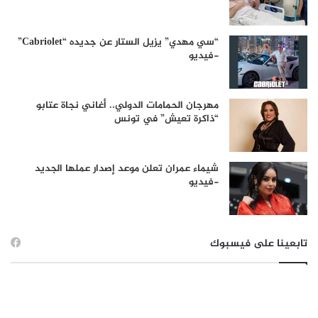
“سي مهدي” يزيل الستار عن جديده “Cabriolet”
-فيديو
مهرجان الحمامات الدولي.. أغاني نجاة عتابو
“ذاكرة تعيش” في تونس
شيماء عمران تعلن موعد إصدار عملها الجديد
-فيديو
تابعينا على فيسبوك