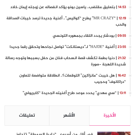
| بتعليق مقتضب.. ياسين بونو يؤكد انفصاله عن زوجته إيمان خلاد
14:53
| “MR CRAZY” يطرح “كواليس”.. أغنية جديدة ترصد خيبات الصداقة
12:19
والحب
| بودشار يجدد اللقاء بجمهوره التونسي
09:55
| أغنية “HAJDE” لـ”ديستانكت” تواصل نجاحها وتحقق رقما جديدا
23:55
| دنيا بطمة تكشف قصة انسحاب فنان من حفل بسببها وتوجه رسالة
21:32
شديدة اللهجة -صورة
| هل خيبت “مانزاكين” التوقعات؟.. انطلاقة متواضعة لتعاون
16:42
“دراكانوف” وحجيب
| “سي مهدي” يحدد موعد طرح أغنيته الجديدة “كابريولي”
13:11
الأخيرة
الأشهر
تعليقات
في أقل من أسبوع.. “دايرة السمطة” تتجاوز