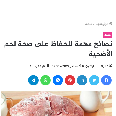
الرئيسية
/
صحة
صحة
نصائح مهمة للحفاظ على صحة لحم
الأضحية
غالية
الإثنين 12 أغسطس 2019 - 15:00
دقيقة واحدة
فيسبوك
تويتر
لينكدإن
بينتيريست
ماسنجر
واتساب
تيلقرام