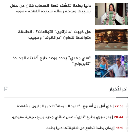
دنيا بطمة تكشف قصة انسحاب فنان من حفل
بسببها وتوجه رسالة شديدة اللهجة -صورة
هل خيبت “مانزاكين” التوقعات؟.. انطلاقة
متواضعة لتعاون “دراكانوف” وحجيب
“سي مهدي” يحدد موعد طرح أغنيته الجديدة
“كابريولي”
آخر الأخبار
| في أقل من أسبوع.. “دايرة السمطة” تتجاوز المليون مشاهدة
22:55
| بدر صبري يطرح “ناري”.. عمل غنائي جديد بروح صيفية -فيديو
20:44
| إيمان بطمة تدافع عن شقيقتها دنيا بطمة
17:19