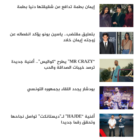
إيمان بطمة تدافع عن شقيقتها دنيا بطمة
بتعليق مقتضب.. ياسين بونو يؤكد انفصاله عن
زوجته إيمان خلاد
“MR CRAZY” يطرح “كواليس”.. أغنية جديدة
ترصد خيبات الصداقة والحب
بودشار يجدد اللقاء بجمهوره التونسي
أغنية “HAJDE” لـ”ديستانكت” تواصل نجاحها
وتحقق رقما جديدا