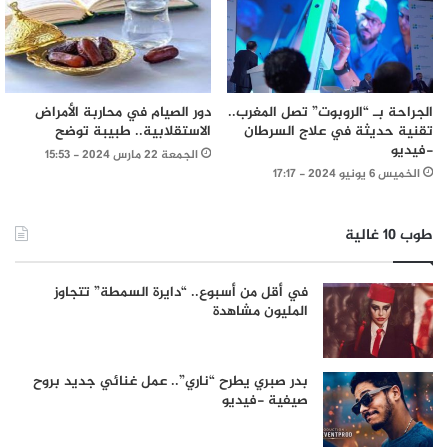
الجراحة بـ “الروبوت” تصل المغرب..
دور الصيام في محاربة الأمراض
تقنية حديثة في علاج السرطان
الاستقلابية.. طبيبة توضح
-فيديو
الجمعة 22 مارس 2024 - 15:53
الخميس 6 يونيو 2024 - 17:17
طوب 10 غالية
في أقل من أسبوع.. “دايرة السمطة” تتجاوز
المليون مشاهدة
بدر صبري يطرح “ناري”.. عمل غنائي جديد بروح
صيفية -فيديو