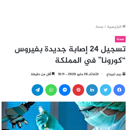
الرئيسية
/
صحة
صحة
تسجيل 24 إصابة جديدة بفيروس
“كورونا” في المملكة
ريم تبيباع
الثلاثاء 26 مايو 2020 - 10:11
أقل من دقيقة
فيسبوك
تويتر
لينكدإن
بينتيريست
ماسنجر
واتساب
تيلقرام