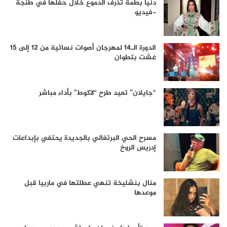
دنيا بطمة تذرف الدموع خلال حفلها في طنجة
-فيديو
الدورة الـ14 لمهرجان أصوات نسائية من 12 إلى 15
غشت بتطوان
“جايلان” تعيد طرح “لاكوط” بأداء مباشر
مسرح الحي البرتغالي بالجديدة يحتفي بإبداعات
إدريس الروخ
منال بنشليخة تنهي عطلتها في ماربيا قبل
موعدها