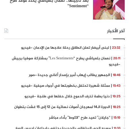
بعد تأجيلها.. نعمان بلعياشي يحدد موعد طرح
“Sentiment”
آخر الأخبار
| لبنى أبيضار تعلن انطلاق رحلة علاجها من الإدمان -فيديو
23:32
| نعمان بلعياشي يطرح “Les Sentiments” بمشاركة صوفيا بربيش
20:11
-فيديو
| الجمهور يطالب إيهاب أمير بإصدار أغاني جديدة -صور
18:46
| ممثلة شهيرة تحتفل بخطوبتها في أجواء صيفية -فيديو
15:43
| دنيا بطمة تذرف الدموع خلال حفلها في طنجة -فيديو
10:25
| الدورة الـ14 لمهرجان أصوات نسائية من 12 إلى 15 غشت بتطوان
18:25
| “جايلان” تعيد طرح “لاكوط” بأداء مباشر
15:10
| مسرح الحي البرتغالي بالجديدة يحتفي بإبداعات إدريس الروخ
11:33