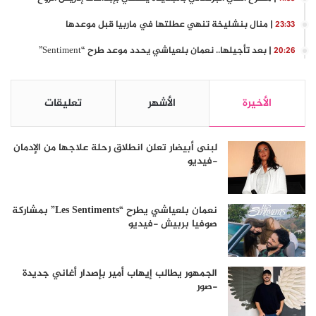
| منال بنشليخة تنهي عطلتها في ماربيا قبل موعدها
23:33
| بعد تأجيلها.. نعمان بلعياشي يحدد موعد طرح “Sentiment”
20:26
الأخيرة
الأشهر
تعليقات
لبنى أبيضار تعلن انطلاق رحلة علاجها من الإدمان
-فيديو
نعمان بلعياشي يطرح “Les Sentiments” بمشاركة
صوفيا بربيش -فيديو
الجمهور يطالب إيهاب أمير بإصدار أغاني جديدة
-صور