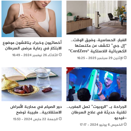
الغبار، الحساسية، وضيق الوقت..
أخصائيون وخبراء يناقشون موضوع
“إل جي” تكشف عن مكنستها
الابتكار في رعاية مرضى السرطان
الكهربائية اللاسلكية “CordZero”
الثلاثاء 26 نوفمبر 2024 - 16:49
الإثنين 29 سبتمبر 2025 - 16:25
الجراحة بـ “الروبوت” تصل المغرب..
دور الصيام في محاربة الأمراض
تقنية حديثة في علاج السرطان
الاستقلابية.. طبيبة توضح
-فيديو
الجمعة 22 مارس 2024 - 15:53
الخميس 6 يونيو 2024 - 17:17