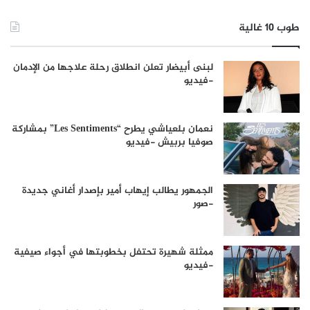
طوب 10 غالية
لبنى أبيضار تعلن انطلاق رحلة علاجها من الإدمان
-فيديو
نعمان بلعياشي يطرح “Les Sentiments” بمشاركة
صوفيا بربيش -فيديو
الجمهور يطالب إيهاب أمير بإصدار أغاني جديدة
-صور
ممثلة شهيرة تحتفل بخطوبتها في أجواء صيفية
-فيديو