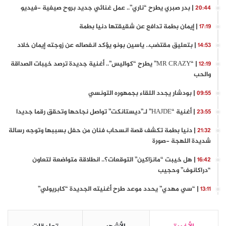
| بدر صبري يطرح “ناري”.. عمل غنائي جديد بروح صيفية -فيديو
20:44
| إيمان بطمة تدافع عن شقيقتها دنيا بطمة
17:19
| بتعليق مقتضب.. ياسين بونو يؤكد انفصاله عن زوجته إيمان خلاد
14:53
| “MR CRAZY” يطرح “كواليس”.. أغنية جديدة ترصد خيبات الصداقة
12:19
والحب
| بودشار يجدد اللقاء بجمهوره التونسي
09:55
| أغنية “HAJDE” لـ”ديستانكت” تواصل نجاحها وتحقق رقما جديدا
23:55
| دنيا بطمة تكشف قصة انسحاب فنان من حفل بسببها وتوجه رسالة
21:32
شديدة اللهجة -صورة
| هل خيبت “مانزاكين” التوقعات؟.. انطلاقة متواضعة لتعاون
16:42
“دراكانوف” وحجيب
| “سي مهدي” يحدد موعد طرح أغنيته الجديدة “كابريولي”
13:11