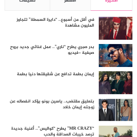
الأخيرة
الأشهر
تعليقات
في أقل من أسبوع.. “دايرة السمطة” تتجاوز
المليون مشاهدة
بدر صبري يطرح “ناري”.. عمل غنائي جديد بروح
صيفية -فيديو
إيمان بطمة تدافع عن شقيقتها دنيا بطمة
بتعليق مقتضب.. ياسين بونو يؤكد انفصاله عن
زوجته إيمان خلاد
“MR CRAZY” يطرح “كواليس”.. أغنية جديدة
ترصد خيبات الصداقة والحب