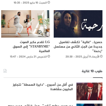
السبت 10 مايو 2025 - 10:35
حصريا.. “غالية” تكشف تفاصيل
LG تقدم مكبر الصوت
جديدة عن الجزء الثاني من مسلسل
“STANBYME” إلى السوق
“رحمة”
العالمية
الأربعاء 9 أبريل 2025 - 20:30
الخميس 21 مارس 2024 - 15:47
طوب 10 غالية
في أقل من أسبوع.. “دايرة السمطة” تتجاوز
المليون مشاهدة
بدر صبري يطرح “ناري”.. عمل غنائي جديد بروح