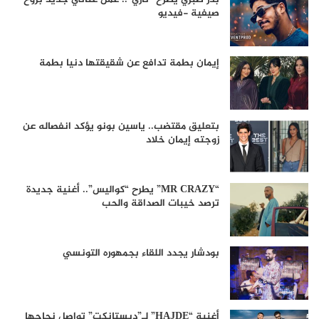
صيفية -فيديو
إيمان بطمة تدافع عن شقيقتها دنيا بطمة
بتعليق مقتضب.. ياسين بونو يؤكد انفصاله عن
زوجته إيمان خلاد
“MR CRAZY” يطرح “كواليس”.. أغنية جديدة
ترصد خيبات الصداقة والحب
بودشار يجدد اللقاء بجمهوره التونسي
أغنية “HAJDE” لـ”ديستانكت” تواصل نجاحها