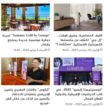
الغبار، الحساسية، وضيق الوقت..
“Summer Grill by George” تجربة
“إل جي” تكشف عن مكنستها
ذوقية موسمية جديدة بمنتجع
الكهربائية اللاسلكية “CordZero”
مازغان
الإثنين 29 سبتمبر 2025 - 16:25
الأربعاء 9 يوليو 2025 - 13:40
“كوسميتيستا إكسبو” 2025.. في
“آيكوس” والفنان المغربي ياسين
قلب الديناميات الإفريقية والدولية
الإدريسي يتعاونان للاحتفاء
لقطاع الجمال
بالتعبير عن الذات من خلال الفن
-فيديو
الإثنين 12 مايو 2025 - 22:02