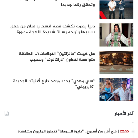
وتحقق رقما جديدا
دنيا بطمة تكشف قصة انسحاب فنان من حفل
بسببها وتوجه رسالة شديدة اللهجة -صورة
هل خيبت “مانزاكين” التوقعات؟.. انطلاقة
متواضعة لتعاون “دراكانوف” وحجيب
“سي مهدي” يحدد موعد طرح أغنيته الجديدة
“كابريولي”
آخر الأخبار
| في أقل من أسبوع.. “دايرة السمطة” تتجاوز المليون مشاهدة
22:55