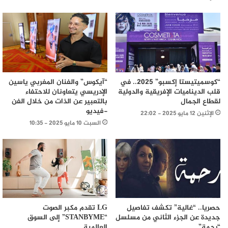
“كوسميتيستا إكسبو” 2025.. في
“آيكوس” والفنان المغربي ياسين
قلب الديناميات الإفريقية والدولية
الإدريسي يتعاونان للاحتفاء
لقطاع الجمال
بالتعبير عن الذات من خلال الفن
-فيديو
الإثنين 12 مايو 2025 - 22:02
السبت 10 مايو 2025 - 10:35
حصريا.. “غالية” تكشف تفاصيل
LG تقدم مكبر الصوت
جديدة عن الجزء الثاني من مسلسل
“STANBYME” إلى السوق
“رحمة”
العالمية