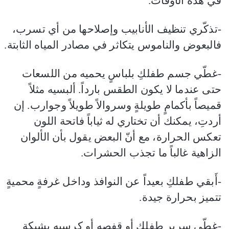
في هذه الأوقات.
-تذكّري تنظيف الأنابيب وإصلاحها من أي تسرب،
فالبعوض والناموس يتكاثر في مصادر المياه الثابتة.
-غطّي جسم طفلكِ بلباسٍ يحميه من اللسعات
حتى عندما لا يكون الطقس بارداً. ألبسيه مثلاً
قميصاً بأكمامٍ طويلةٍ وسروالاً طويلاً وجوارب. إن
أردتِ، يمكنك أن تختاري له ثياباً فاتحة اللون
تعكس الحرارة، مع أنّ البعض يقول بأن الألوان
الزاهية غالباً ما تجذب الحشرات.
-أَبقي طفلكِ بعيداً عن النوافذ وداخل غرفةٍ محميةٍ
تتميز بحرارة جيدة.
-غطّي سرير طفلكِ أو قفصه أو كرسيه بشبكة