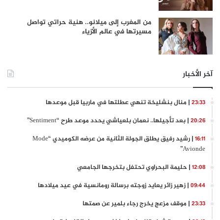
من المغرب إلى ميلانو.. هنية حراتي تواصل
مسيرتها في عالم الأزياء
آخر الأخبار
| منال بنشليخة تنهي عطلتها في ماربيا قبل موعدها
23:33
| بعد تأجيلها.. نعمان بلعياشي يحدد موعد طرح “Sentiment”
20:26
| رشيد رفيق يطلق الجولة الثانية من عرضه الكوميدي “Mode
16:11
Avionde”
| حليمة البحراوي تحتفل بتخرجها الجامعي
12:08
| زهير زائر يعايد زوجته برسالة رومانسية في عيد ميلادها
09:44
| موقف مزعج يخرج رجاء بلمير عن صمتها
23:33