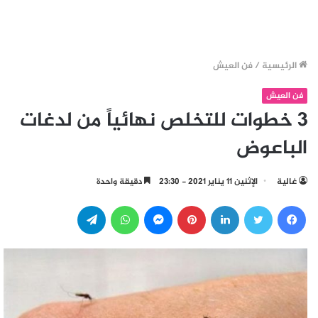
الرئيسية
/
فن العيش
فن العيش
3 خطوات للتخلص نهائياً من لدغات
الباعوض
غالية
الإثنين 11 يناير 2021 - 23:30
دقيقة واحدة
فيسبوك
تويتر
لينكدإن
بينتيريست
ماسنجر
واتساب
تيلقرام