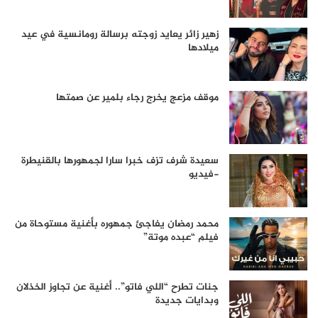
زهير زائر يعايد زوجته برسالة رومانسية في عيد
ميلادها
موقف مزعج يخرج رجاء بلمير عن صمتها
سعيدة شرف تزف خبرا سارا لجمهورها بالقنيطرة
-فيديو
محمد رمضان يفاجئ جمهوره بأغنية مستوحاة من
فيلم “عبده موتة”
جنات تطرح “اللي فاتو”.. أغنية عن تجاوز الخذلان
وبدايات جديدة