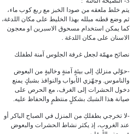
3- النصيحه الثالثه :
يتم خلط ملعقه من صودا الخبز مع ربع كوب ماء،
ثم وضع قطنه مبلله بهذا الخليط على مكان اللدغة،
كما يمكن استخدام مسحوق الاسبرين او معجون
الاسنان على مكان اللدغة .
نصائح مهمّة لجعل غرفة الجلوس آمنة لطفلك
-حوّلي منزلكِ إلى بيئةٍ آمنةٍ وخاليةٍ من البعوض
والناموس. وجهّزي الأبواب والنوافذ بشبكٍ يمنع
دخول الحشرات إلى الغرف، مع الحرص على
صيانة هذا الشبك بشكلٍ منتظمٍ والحفاظ عليه.
-لا تخرجي بطفلكِ من المنزل في الصباح الباكر أو
عند الغروب، إذ يكثر نشاط الحشرات والبعوض