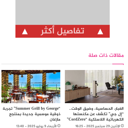
تفاصيل أكثر
مقالات ذات صلة
الغبار، الحساسية، وضيق الوقت..
“Summer Grill by George” تجربة
“إل جي” تكشف عن مكنستها
ذوقية موسمية جديدة بمنتجع
الكهربائية اللاسلكية “CordZero”
مازغان
الإثنين 29 سبتمبر 2025 - 16:25
الأربعاء 9 يوليو 2025 - 13:40