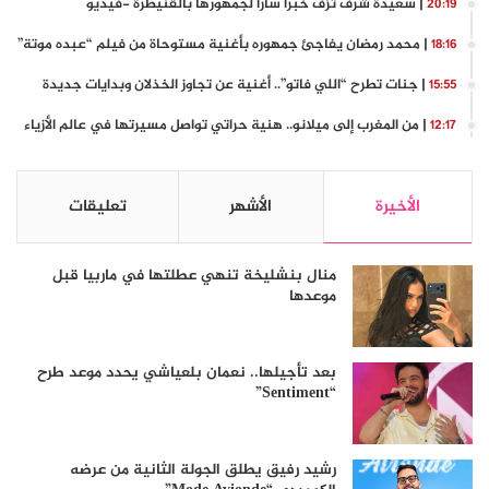
| سعيدة شرف تزف خبرا سارا لجمهورها بالقنيطرة -فيديو
20:19
| محمد رمضان يفاجئ جمهوره بأغنية مستوحاة من فيلم “عبده موتة”
18:16
| جنات تطرح “اللي فاتو”.. أغنية عن تجاوز الخذلان وبدايات جديدة
15:55
| من المغرب إلى ميلانو.. هنية حراتي تواصل مسيرتها في عالم الأزياء
12:17
الأخيرة
الأشهر
تعليقات
منال بنشليخة تنهي عطلتها في ماربيا قبل
موعدها
بعد تأجيلها.. نعمان بلعياشي يحدد موعد طرح
“Sentiment”
رشيد رفيق يطلق الجولة الثانية من عرضه