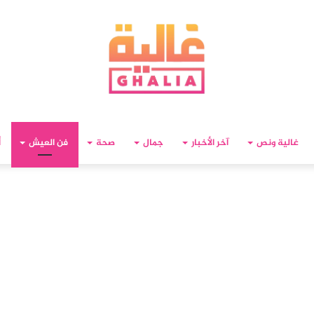
غالية ونص
آخر الأخبار
جمال
صحة
فن العيش
أ