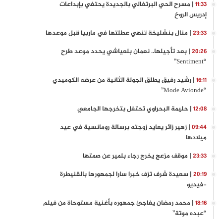
| مسرح الحي البرتغالي بالجديدة يحتفي بإبداعات
11:33
إدريس الروخ
| منال بنشليخة تنهي عطلتها في ماربيا قبل موعدها
23:33
| بعد تأجيلها.. نعمان بلعياشي يحدد موعد طرح
20:26
“Sentiment”
| رشيد رفيق يطلق الجولة الثانية من عرضه الكوميدي
16:11
“Mode Avionde”
| حليمة البحراوي تحتفل بتخرجها الجامعي
12:08
| زهير زائر يعايد زوجته برسالة رومانسية في عيد
09:44
ميلادها
| موقف مزعج يخرج رجاء بلمير عن صمتها
23:33
| سعيدة شرف تزف خبرا سارا لجمهورها بالقنيطرة
20:19
-فيديو
| محمد رمضان يفاجئ جمهوره بأغنية مستوحاة من فيلم
18:16
“عبده موتة”