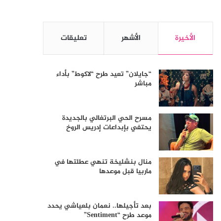
الأخيرة
الأشهر
تعليقات
“جايلان” تعيد طرح “لاكوط” بأداء
مباشر
مسرح الحي البرتغالي بالجديدة
يحتفي بإبداعات إدريس الروخ
منال بنشليخة تنهي عطلتها في
ماربيا قبل موعدها
بعد تأجيلها.. نعمان بلعياشي يحدد
موعد طرح “Sentiment”