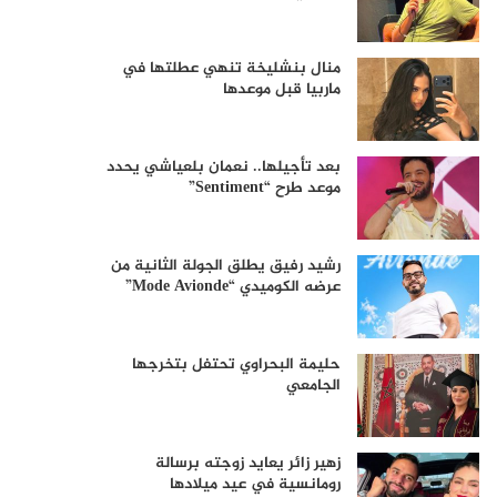
منال بنشليخة تنهي عطلتها في
ماربيا قبل موعدها
بعد تأجيلها.. نعمان بلعياشي يحدد
موعد طرح “Sentiment”
رشيد رفيق يطلق الجولة الثانية من
عرضه الكوميدي “Mode Avionde”
حليمة البحراوي تحتفل بتخرجها
الجامعي
زهير زائر يعايد زوجته برسالة
رومانسية في عيد ميلادها