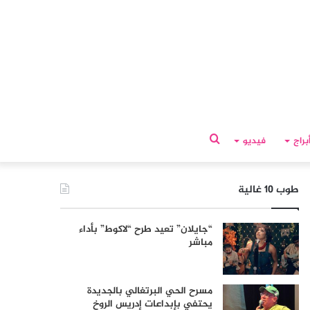
بحث
براج
فيديو
عن
طوب 10 غالية
“جايلان” تعيد طرح “لاكوط” بأداء
مباشر
مسرح الحي البرتغالي بالجديدة
يحتفي بإبداعات إدريس الروخ