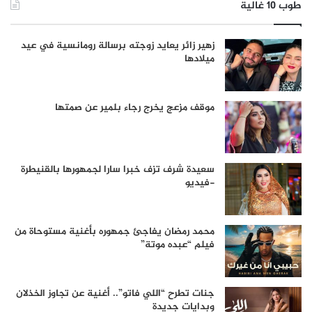
طوب 10 غالية
زهير زائر يعايد زوجته برسالة رومانسية في عيد
ميلادها
موقف مزعج يخرج رجاء بلمير عن صمتها
سعيدة شرف تزف خبرا سارا لجمهورها بالقنيطرة
-فيديو
محمد رمضان يفاجئ جمهوره بأغنية مستوحاة من
فيلم “عبده موتة”
جنات تطرح “اللي فاتو”.. أغنية عن تجاوز الخذلان
وبدايات جديدة