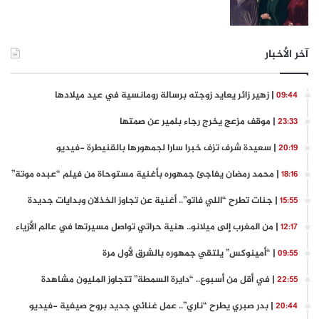
آخر الأخبار
| زهير زائر يعايد زوجته برسالة رومانسية في عيد ميلادها
09:44
| موقف مزعج يخرج رجاء بلمير عن صمتها
23:33
| سعيدة شرف تزف خبرا سارا لجمهورها بالقنيطرة -فيديو
20:19
| محمد رمضان يفاجئ جمهوره بأغنية مستوحاة من فيلم “عبده موتة”
18:16
| جنات تطرح “اللي فاتو”.. أغنية عن تجاوز الخذلان وبدايات جديدة
15:55
| من المغرب إلى ميلانو.. هنية حراتي تواصل مسيرتها في عالم الأزياء
12:17
| “أمينوكس” يلتقي جمهوره بالشرق لأول مرة
09:55
| في أقل من أسبوع.. “دايرة السمطة” تتجاوز المليون مشاهدة
22:55
| بدر صبري يطرح “ناري”.. عمل غنائي جديد بروح صيفية -فيديو
20:44