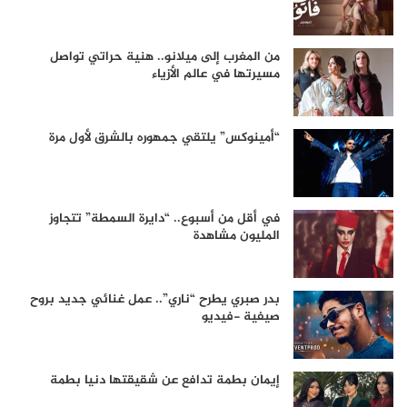
من المغرب إلى ميلانو.. هنية حراتي تواصل
مسيرتها في عالم الأزياء
“أمينوكس” يلتقي جمهوره بالشرق لأول مرة
في أقل من أسبوع.. “دايرة السمطة” تتجاوز
المليون مشاهدة
بدر صبري يطرح “ناري”.. عمل غنائي جديد بروح
صيفية -فيديو
إيمان بطمة تدافع عن شقيقتها دنيا بطمة