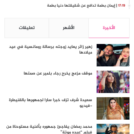
| إيمان بطمة تدافع عن شقيقتها دنيا بطمة
17:19
الأخيرة
الأشهر
تعليقات
زهير زائر يعايد زوجته برسالة رومانسية في عيد
ميلادها
موقف مزعج يخرج رجاء بلمير عن صمتها
سعيدة شرف تزف خبرا سارا لجمهورها بالقنيطرة
-فيديو
محمد رمضان يفاجئ جمهوره بأغنية مستوحاة من
فيلم “عبده موتة”