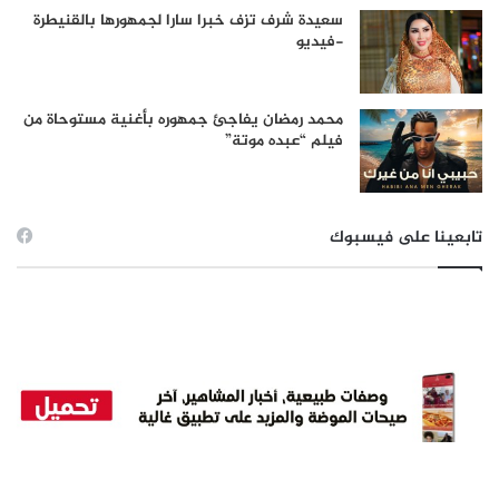
سعيدة شرف تزف خبرا سارا لجمهورها بالقنيطرة
-فيديو
محمد رمضان يفاجئ جمهوره بأغنية مستوحاة من
فيلم “عبده موتة”
تابعينا على فيسبوك