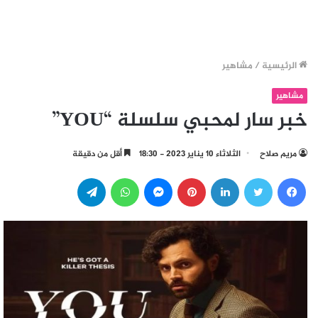
الرئيسية
/
مشاهير
مشاهير
خبر سار لمحبي سلسلة “YOU”
مريم صلاح
الثلاثاء 10 يناير 2023 - 18:30
أقل من دقيقة
فيسبوك
تويتر
لينكدإن
بينتيريست
ماسنجر
واتساب
تيلقرام