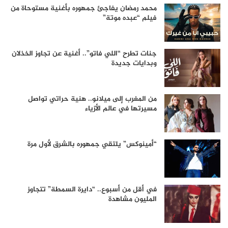
محمد رمضان يفاجئ جمهوره بأغنية مستوحاة من
فيلم “عبده موتة”
جنات تطرح “اللي فاتو”.. أغنية عن تجاوز الخذلان
وبدايات جديدة
من المغرب إلى ميلانو.. هنية حراتي تواصل
مسيرتها في عالم الأزياء
“أمينوكس” يلتقي جمهوره بالشرق لأول مرة
في أقل من أسبوع.. “دايرة السمطة” تتجاوز
المليون مشاهدة