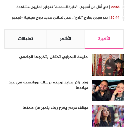
| في أقل من أسبوع.. “دايرة السمطة” تتجاوز المليون مشاهدة
22:55
| بدر صبري يطرح “ناري”.. عمل غنائي جديد بروح صيفية -فيديو
20:44
الأخيرة
الأشهر
تعليقات
حليمة البحراوي تحتفل بتخرجها الجامعي
زهير زائر يعايد زوجته برسالة رومانسية في عيد
ميلادها
موقف مزعج يخرج رجاء بلمير عن صمتها