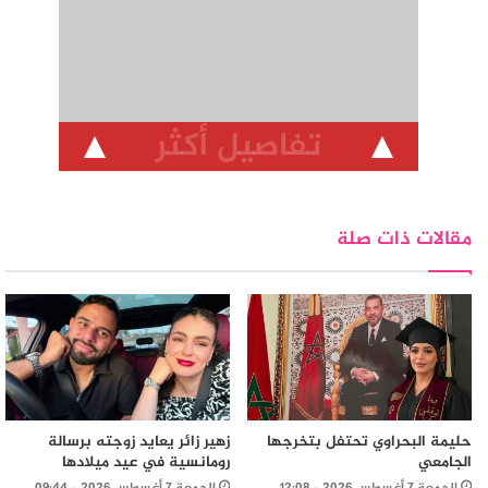
تفاصيل أكثر
مقالات ذات صلة
حليمة البحراوي تحتفل بتخرجها
زهير زائر يعايد زوجته برسالة
الجامعي
رومانسية في عيد ميلادها