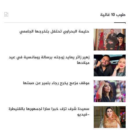
طوب 10 غالية
حليمة البحراوي تحتفل بتخرجها الجامعي
زهير زائر يعايد زوجته برسالة رومانسية في عيد
ميلادها
موقف مزعج يخرج رجاء بلمير عن صمتها
سعيدة شرف تزف خبرا سارا لجمهورها بالقنيطرة
-فيديو