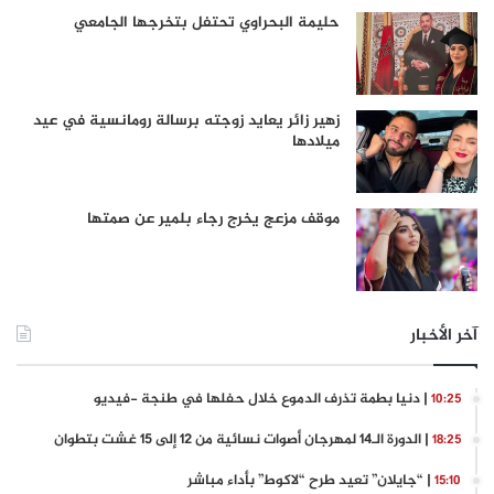
حليمة البحراوي تحتفل بتخرجها الجامعي
زهير زائر يعايد زوجته برسالة رومانسية في عيد
ميلادها
موقف مزعج يخرج رجاء بلمير عن صمتها
آخر الأخبار
| دنيا بطمة تذرف الدموع خلال حفلها في طنجة -فيديو
10:25
| الدورة الـ14 لمهرجان أصوات نسائية من 12 إلى 15 غشت بتطوان
18:25
| “جايلان” تعيد طرح “لاكوط” بأداء مباشر
15:10