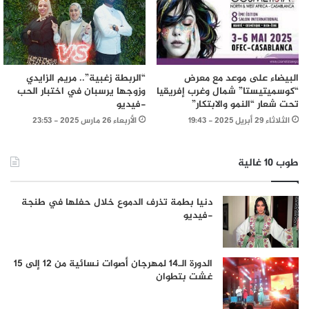
البيضاء على موعد مع معرض
“الربطة زغبية”.. مريم الزايدي
“كوسميتيستا” شمال وغرب إفريقيا
وزوجها يرسبان في اختبار الحب
تحت شعار “النمو والابتكار”
-فيديو
الثلاثاء 29 أبريل 2025 - 19:43
الأربعاء 26 مارس 2025 - 23:53
طوب 10 غالية
دنيا بطمة تذرف الدموع خلال حفلها في طنجة
-فيديو
الدورة الـ14 لمهرجان أصوات نسائية من 12 إلى 15
غشت بتطوان