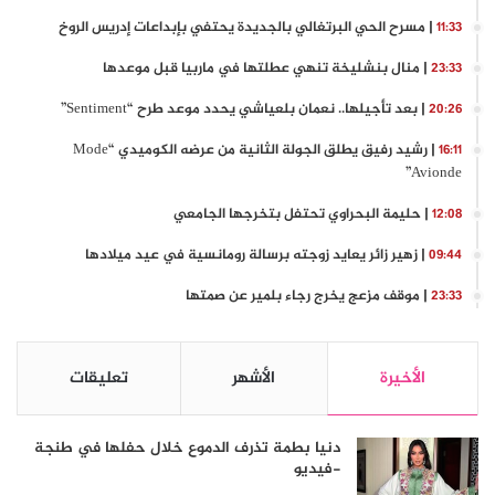
| مسرح الحي البرتغالي بالجديدة يحتفي بإبداعات إدريس الروخ
11:33
| منال بنشليخة تنهي عطلتها في ماربيا قبل موعدها
23:33
| بعد تأجيلها.. نعمان بلعياشي يحدد موعد طرح “Sentiment”
20:26
| رشيد رفيق يطلق الجولة الثانية من عرضه الكوميدي “Mode
16:11
Avionde”
| حليمة البحراوي تحتفل بتخرجها الجامعي
12:08
| زهير زائر يعايد زوجته برسالة رومانسية في عيد ميلادها
09:44
| موقف مزعج يخرج رجاء بلمير عن صمتها
23:33
الأخيرة
الأشهر
تعليقات
دنيا بطمة تذرف الدموع خلال حفلها في طنجة
-فيديو