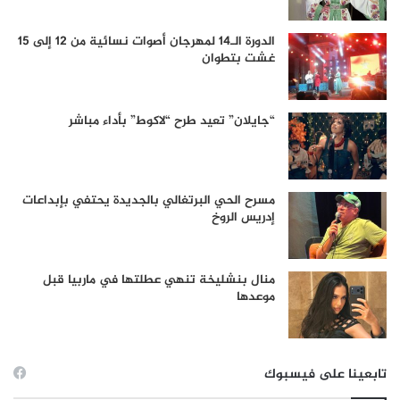
الدورة الـ14 لمهرجان أصوات نسائية من 12 إلى 15
غشت بتطوان
“جايلان” تعيد طرح “لاكوط” بأداء مباشر
مسرح الحي البرتغالي بالجديدة يحتفي بإبداعات
إدريس الروخ
منال بنشليخة تنهي عطلتها في ماربيا قبل
موعدها
تابعينا على فيسبوك