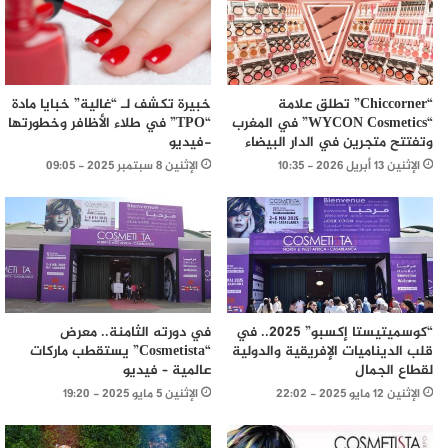
خبيرة تكشف لـ “غالية” خبايا مادة
“Chiccorner” تطلق علامة
“TPO” في طلاء الأظافر وخطورتها
“WYCON Cosmetics” في المغرب
-فيديو
وتفتتح متجرين في الدار البيضاء
الإثنين 8 سبتمبر 2025 - 09:05
الإثنين 13 أبريل 2026 - 10:35
“كوسميتيستا إكسبو” 2025.. في
في دورته الثامنة.. معرض
قلب الديناميات الإفريقية والدولية
“Cosmetista” يستقطب ماركات
لقطاع الجمال
عالمية – فيديو
الإثنين 12 مايو 2025 - 22:02
الإثنين 5 مايو 2025 - 19:20