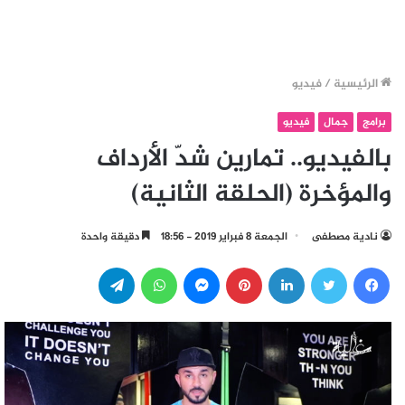
الرئيسية
/
فيديو
برامج
جمال
فيديو
بالفيديو.. تمارين شدّ الأرداف
والمؤخرة (الحلقة الثانية)
نادية مصطفى
الجمعة 8 فبراير 2019 - 18:56
دقيقة واحدة
فيسبوك
تويتر
لينكدإن
بينتيريست
ماسنجر
واتساب
تيلقرام