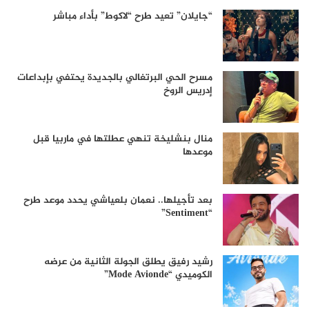
“جايلان” تعيد طرح “لاكوط” بأداء مباشر
مسرح الحي البرتغالي بالجديدة يحتفي بإبداعات
إدريس الروخ
منال بنشليخة تنهي عطلتها في ماربيا قبل
موعدها
بعد تأجيلها.. نعمان بلعياشي يحدد موعد طرح
“Sentiment”
رشيد رفيق يطلق الجولة الثانية من عرضه
الكوميدي “Mode Avionde”