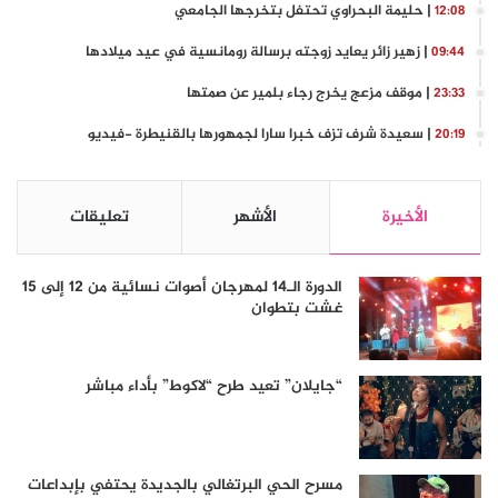
| حليمة البحراوي تحتفل بتخرجها الجامعي
12:08
| زهير زائر يعايد زوجته برسالة رومانسية في عيد ميلادها
09:44
| موقف مزعج يخرج رجاء بلمير عن صمتها
23:33
| سعيدة شرف تزف خبرا سارا لجمهورها بالقنيطرة -فيديو
20:19
الأخيرة
الأشهر
تعليقات
الدورة الـ14 لمهرجان أصوات نسائية من 12 إلى 15
غشت بتطوان
“جايلان” تعيد طرح “لاكوط” بأداء مباشر
مسرح الحي البرتغالي بالجديدة يحتفي بإبداعات