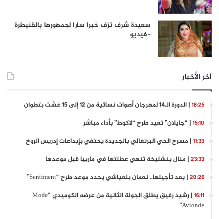
سعيدة شرف تزف خبرا سارا لجمهورها بالقنيطرة
-فيديو
آخر الأخبار
| الدورة الـ14 لمهرجان أصوات نسائية من 12 إلى 15 غشت بتطوان
18:25
| “جايلان” تعيد طرح “لاكوط” بأداء مباشر
15:10
| مسرح الحي البرتغالي بالجديدة يحتفي بإبداعات إدريس الروخ
11:33
| منال بنشليخة تنهي عطلتها في ماربيا قبل موعدها
23:33
| بعد تأجيلها.. نعمان بلعياشي يحدد موعد طرح “Sentiment”
20:26
| رشيد رفيق يطلق الجولة الثانية من عرضه الكوميدي “Mode
16:11
Avionde”