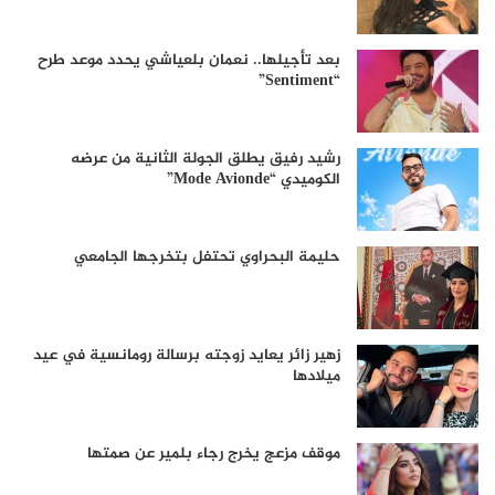
بعد تأجيلها.. نعمان بلعياشي يحدد موعد طرح
“Sentiment”
رشيد رفيق يطلق الجولة الثانية من عرضه
الكوميدي “Mode Avionde”
حليمة البحراوي تحتفل بتخرجها الجامعي
زهير زائر يعايد زوجته برسالة رومانسية في عيد
ميلادها
موقف مزعج يخرج رجاء بلمير عن صمتها