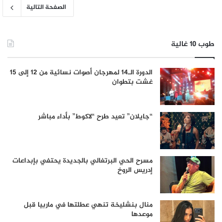
الصفحة التالية
طوب 10 غالية
الدورة الـ14 لمهرجان أصوات نسائية من 12 إلى 15
غشت بتطوان
“جايلان” تعيد طرح “لاكوط” بأداء مباشر
مسرح الحي البرتغالي بالجديدة يحتفي بإبداعات
إدريس الروخ
منال بنشليخة تنهي عطلتها في ماربيا قبل
موعدها