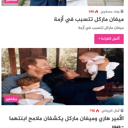
مشاهير
وفاء عسلاوي
346
ميغان ماركل تتسبب في أزمة
ميغان ماركل تتسبب في أزمة
أكمل القراءة »
مشاهير
أمال الزروالي
756
الأمير هاري وميغان ماركل يكشفان ملامح ابنتهما
-صور