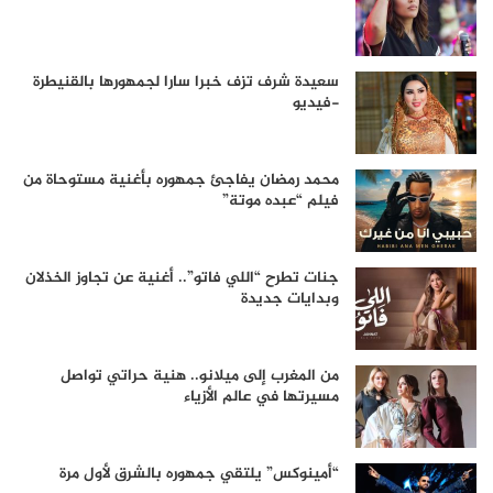
سعيدة شرف تزف خبرا سارا لجمهورها بالقنيطرة
-فيديو
محمد رمضان يفاجئ جمهوره بأغنية مستوحاة من
فيلم “عبده موتة”
جنات تطرح “اللي فاتو”.. أغنية عن تجاوز الخذلان
وبدايات جديدة
من المغرب إلى ميلانو.. هنية حراتي تواصل
مسيرتها في عالم الأزياء
“أمينوكس” يلتقي جمهوره بالشرق لأول مرة