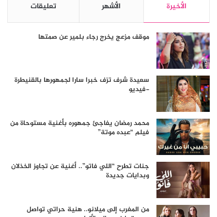
الأخيرة
الأشهر
تعليقات
موقف مزعج يخرج رجاء بلمير عن صمتها
سعيدة شرف تزف خبرا سارا لجمهورها بالقنيطرة
-فيديو
محمد رمضان يفاجئ جمهوره بأغنية مستوحاة من
فيلم “عبده موتة”
جنات تطرح “اللي فاتو”.. أغنية عن تجاوز الخذلان
وبدايات جديدة
من المغرب إلى ميلانو.. هنية حراتي تواصل