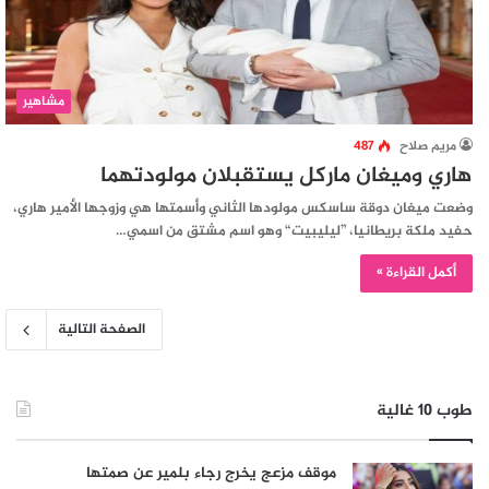
مشاهير
مريم صلاح
487
هاري وميغان ماركل يستقبلان مولودتهما
وضعت ميغان دوقة ساسكس مولودها الثاني وأسمتها هي وزوجها الأمير هاري،
حفيد ملكة بريطانيا، ”ليليبيت“ وهو اسم مشتق من اسمي…
أكمل القراءة »
الصفحة التالية
طوب 10 غالية
موقف مزعج يخرج رجاء بلمير عن صمتها