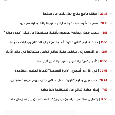
| موقف مزعج يخرج رجاء بلمير عن صمتها
23:33
| سعيدة شرف تزف خبرا سارا لجمهورها بالقنيطرة -فيديو
20:19
| محمد رمضان يفاجئ جمهوره بأغنية مستوحاة من فيلم “عبده موتة”
18:16
| جنات تطرح “اللي فاتو”.. أغنية عن تجاوز الخذلان وبدايات جديدة
15:55
| من المغرب إلى ميلانو.. هنية حراتي تواصل مسيرتها في عالم الأزياء
12:17
| “أمينوكس” يلتقي جمهوره بالشرق لأول مرة
09:55
| في أقل من أسبوع.. “دايرة السمطة” تتجاوز المليون مشاهدة
22:55
| بدر صبري يطرح “ناري”.. عمل غنائي جديد بروح صيفية -فيديو
20:44
| إيمان بطمة تدافع عن شقيقتها دنيا بطمة
17:19
| بتعليق مقتضب.. ياسين بونو يؤكد انفصاله عن زوجته إيمان خلاد
14:53