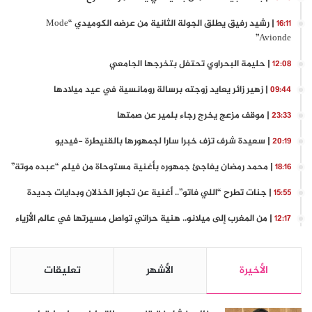
| رشيد رفيق يطلق الجولة الثانية من عرضه الكوميدي “Mode
16:11
Avionde”
| حليمة البحراوي تحتفل بتخرجها الجامعي
12:08
| زهير زائر يعايد زوجته برسالة رومانسية في عيد ميلادها
09:44
| موقف مزعج يخرج رجاء بلمير عن صمتها
23:33
| سعيدة شرف تزف خبرا سارا لجمهورها بالقنيطرة -فيديو
20:19
| محمد رمضان يفاجئ جمهوره بأغنية مستوحاة من فيلم “عبده موتة”
18:16
| جنات تطرح “اللي فاتو”.. أغنية عن تجاوز الخذلان وبدايات جديدة
15:55
| من المغرب إلى ميلانو.. هنية حراتي تواصل مسيرتها في عالم الأزياء
12:17
الأخيرة
الأشهر
تعليقات