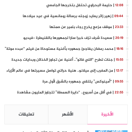
| حليمة البحراوي تحتفل بتخرجها الجامعي
12:08
| زهير زائر يعايد زوجته برسالة رومانسية في عيد ميلادها
09:44
| موقف مزعج يخرج رجاء بلمير عن صمتها
23:33
| سعيدة شرف تزف خبرا سارا لجمهورها بالقنيطرة -فيديو
20:19
| محمد رمضان يفاجئ جمهوره بأغنية مستوحاة من فيلم “عبده موتة”
18:16
| جنات تطرح “اللي فاتو”.. أغنية عن تجاوز الخذلان وبدايات جديدة
15:55
| من المغرب إلى ميلانو.. هنية حراتي تواصل مسيرتها في عالم الأزياء
12:17
| “أمينوكس” يلتقي جمهوره بالشرق لأول مرة
09:55
| في أقل من أسبوع.. “دايرة السمطة” تتجاوز المليون مشاهدة
22:55
الأخيرة
الأشهر
تعليقات