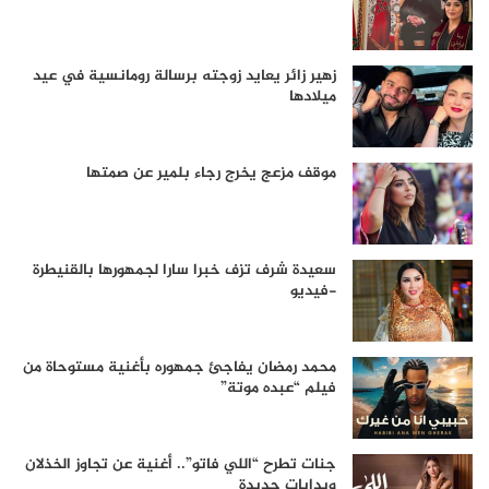
زهير زائر يعايد زوجته برسالة رومانسية في عيد
ميلادها
موقف مزعج يخرج رجاء بلمير عن صمتها
سعيدة شرف تزف خبرا سارا لجمهورها بالقنيطرة
-فيديو
محمد رمضان يفاجئ جمهوره بأغنية مستوحاة من
فيلم “عبده موتة”
جنات تطرح “اللي فاتو”.. أغنية عن تجاوز الخذلان
وبدايات جديدة