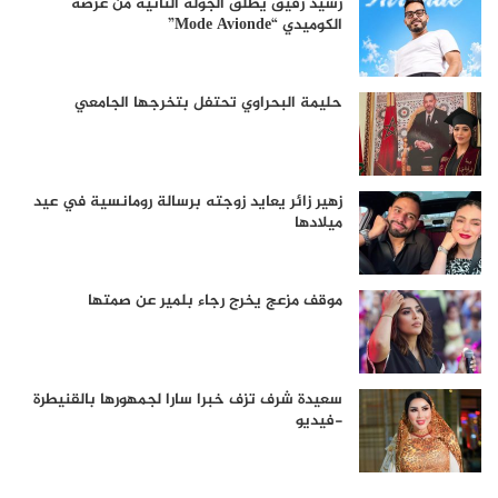
رشيد رفيق يطلق الجولة الثانية من عرضه
الكوميدي “Mode Avionde”
حليمة البحراوي تحتفل بتخرجها الجامعي
زهير زائر يعايد زوجته برسالة رومانسية في عيد
ميلادها
موقف مزعج يخرج رجاء بلمير عن صمتها
سعيدة شرف تزف خبرا سارا لجمهورها بالقنيطرة
-فيديو