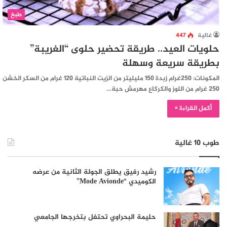
طبخ
غالية
447
حلويات العيد.. طريقة تحضير حلوى “الغريبة”
بطريقة سريعة وسهلة
المكونات: 250غرام زبدة 150 مليليتر من الزيت النباتية 120 غرام من السكر الخشن
250 غرام من اللوز والكركاع مهرمش حبة…
أكمل القراءة »
طوب 10 غالية
رشيد رفيق يطلق الجولة الثانية من عرضه
الكوميدي “Mode Avionde”
حليمة البحراوي تحتفل بتخرجها الجامعي