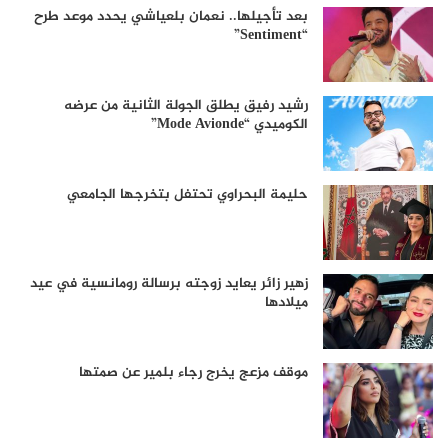
بعد تأجيلها.. نعمان بلعياشي يحدد موعد طرح
“Sentiment”
رشيد رفيق يطلق الجولة الثانية من عرضه
الكوميدي “Mode Avionde”
حليمة البحراوي تحتفل بتخرجها الجامعي
زهير زائر يعايد زوجته برسالة رومانسية في عيد
ميلادها
موقف مزعج يخرج رجاء بلمير عن صمتها