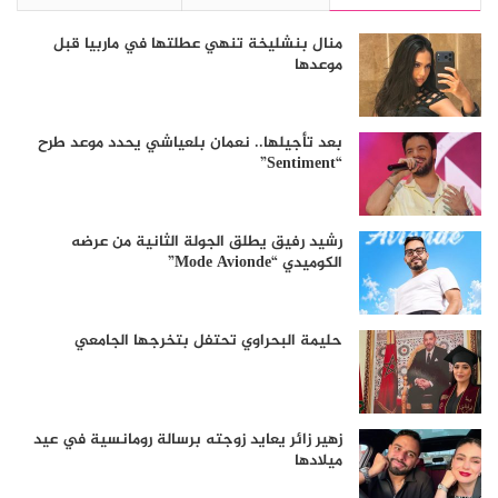
منال بنشليخة تنهي عطلتها في ماربيا قبل
موعدها
بعد تأجيلها.. نعمان بلعياشي يحدد موعد طرح
“Sentiment”
رشيد رفيق يطلق الجولة الثانية من عرضه
الكوميدي “Mode Avionde”
حليمة البحراوي تحتفل بتخرجها الجامعي
زهير زائر يعايد زوجته برسالة رومانسية في عيد
ميلادها