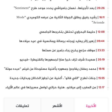
| بعد تأجيلها.. نعمان بلعياشي يحدد موعد طرح “Sentiment”
20:26
| رشيد رفيق يطلق الجولة الثانية من عرضه الكوميدي “Mode
16:11
Avionde”
| حليمة البحراوي تحتفل بتخرجها الجامعي
12:08
| زهير زائر يعايد زوجته برسالة رومانسية في عيد ميلادها
09:44
| موقف مزعج يخرج رجاء بلمير عن صمتها
23:33
| سعيدة شرف تزف خبرا سارا لجمهورها بالقنيطرة -فيديو
20:19
| محمد رمضان يفاجئ جمهوره بأغنية مستوحاة من فيلم “عبده موتة”
18:16
| جنات تطرح “اللي فاتو”.. أغنية عن تجاوز الخذلان وبدايات جديدة
15:55
| من المغرب إلى ميلانو.. هنية حراتي تواصل مسيرتها في عالم الأزياء
12:17
الأخيرة
الأشهر
تعليقات