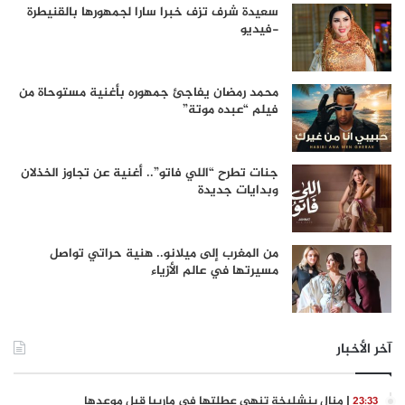
سعيدة شرف تزف خبرا سارا لجمهورها بالقنيطرة
-فيديو
محمد رمضان يفاجئ جمهوره بأغنية مستوحاة من
فيلم “عبده موتة”
جنات تطرح “اللي فاتو”.. أغنية عن تجاوز الخذلان
وبدايات جديدة
من المغرب إلى ميلانو.. هنية حراتي تواصل
مسيرتها في عالم الأزياء
آخر الأخبار
| منال بنشليخة تنهي عطلتها في ماربيا قبل موعدها
23:33