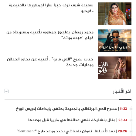
سعيدة شرف تزف خبرا سارا لجمهورها بالقنيطرة
-فيديو
محمد رمضان يفاجئ جمهوره بأغنية مستوحاة من
فيلم “عبده موتة”
جنات تطرح “اللي فاتو”.. أغنية عن تجاوز الخذلان
وبدايات جديدة
آخر الأخبار
| مسرح الحي البرتغالي بالجديدة يحتفي بإبداعات إدريس الروخ
11:33
| منال بنشليخة تنهي عطلتها في ماربيا قبل موعدها
23:33
| بعد تأجيلها.. نعمان بلعياشي يحدد موعد طرح “Sentiment”
20:26