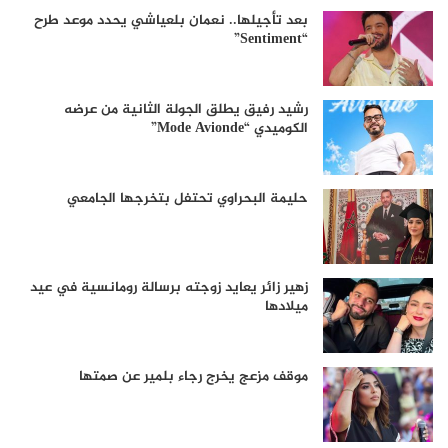
بعد تأجيلها.. نعمان بلعياشي يحدد موعد طرح
“Sentiment”
رشيد رفيق يطلق الجولة الثانية من عرضه
الكوميدي “Mode Avionde”
حليمة البحراوي تحتفل بتخرجها الجامعي
زهير زائر يعايد زوجته برسالة رومانسية في عيد
ميلادها
موقف مزعج يخرج رجاء بلمير عن صمتها