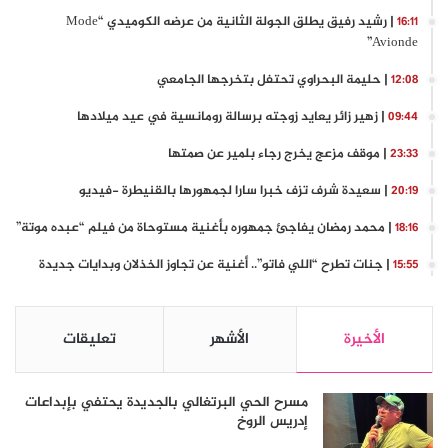
| رشيد رفيق يطلق الجولة الثانية من عرضه الكوميدي “Mode
16:11
Avionde”
| حليمة البحراوي تحتفل بتخرجها الجامعي
12:08
| زهير زائر يعايد زوجته برسالة رومانسية في عيد ميلادها
09:44
| موقف مزعج يخرج رجاء بلمير عن صمتها
23:33
| سعيدة شرف تزف خبرا سارا لجمهورها بالقنيطرة -فيديو
20:19
| محمد رمضان يفاجئ جمهوره بأغنية مستوحاة من فيلم “عبده موتة”
18:16
| جنات تطرح “اللي فاتو”.. أغنية عن تجاوز الخذلان وبدايات جديدة
15:55
الأخيرة
الأشهر
تعليقات
مسرح الحي البرتغالي بالجديدة يحتفي بإبداعات
إدريس الروخ