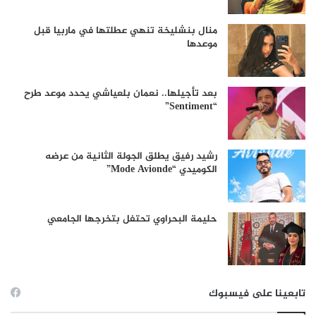
منال بنشليخة تنهي عطلتها في ماربيا قبل
موعدها
بعد تأجيلها.. نعمان بلعياشي يحدد موعد طرح
“Sentiment”
رشيد رفيق يطلق الجولة الثانية من عرضه
الكوميدي “Mode Avionde”
حليمة البحراوي تحتفل بتخرجها الجامعي
تابعينا على فيسبوك