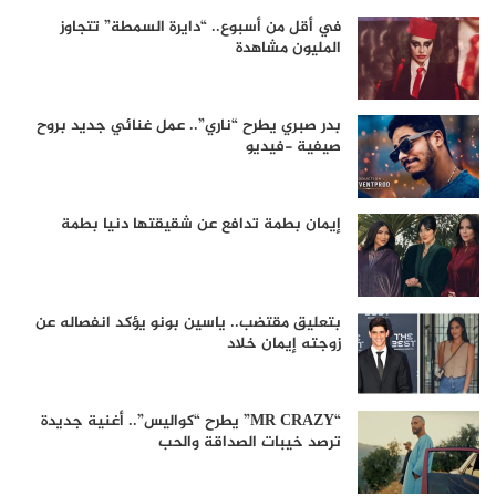
في أقل من أسبوع.. “دايرة السمطة” تتجاوز
المليون مشاهدة
بدر صبري يطرح “ناري”.. عمل غنائي جديد بروح
صيفية -فيديو
إيمان بطمة تدافع عن شقيقتها دنيا بطمة
بتعليق مقتضب.. ياسين بونو يؤكد انفصاله عن
زوجته إيمان خلاد
“MR CRAZY” يطرح “كواليس”.. أغنية جديدة
ترصد خيبات الصداقة والحب