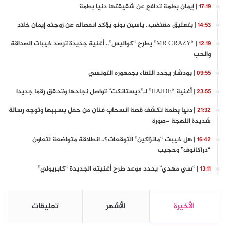
| إيمان بطمة تدافع عن شقيقتها دنيا بطمة
17:19
| بتعليق مقتضب.. ياسين بونو يؤكد انفصاله عن زوجته إيمان خلاد
14:53
| “MR CRAZY” يطرح “كواليس”.. أغنية جديدة ترصد خيبات الصداقة
12:19
والحب
| بودشار يجدد اللقاء بجمهوره التونسي
09:55
| أغنية “HAJDE” لـ”ديستانكت” تواصل نجاحها وتحقق رقما جديدا
23:55
| دنيا بطمة تكشف قصة انسحاب فنان من حفل بسببها وتوجه رسالة
21:32
شديدة اللهجة -صورة
| هل خيبت “مانزاكين” التوقعات؟.. انطلاقة متواضعة لتعاون
16:42
“دراكانوف” وحجيب
| “سي مهدي” يحدد موعد طرح أغنيته الجديدة “كابريولي”
13:11
الأخيرة
الأشهر
تعليقات