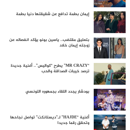
إيمان بطمة تدافع عن شقيقتها دنيا بطمة
بتعليق مقتضب.. ياسين بونو يؤكد انفصاله عن
زوجته إيمان خلاد
“MR CRAZY” يطرح “كواليس”.. أغنية جديدة
ترصد خيبات الصداقة والحب
بودشار يجدد اللقاء بجمهوره التونسي
أغنية “HAJDE” لـ”ديستانكت” تواصل نجاحها
وتحقق رقما جديدا