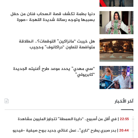
دنيا بطمة تكشف قصة انسحاب فنان من حفل
بسببها وتوجه رسالة شديدة اللهجة -صورة
هل خيبت “مانزاكين” التوقعات؟.. انطلاقة
متواضعة لتعاون “دراكانوف” وحجيب
“سي مهدي” يحدد موعد طرح أغنيته الجديدة
“كابريولي”
آخر الأخبار
| في أقل من أسبوع.. “دايرة السمطة” تتجاوز المليون مشاهدة
22:55
| بدر صبري يطرح “ناري”.. عمل غنائي جديد بروح صيفية -فيديو
20:44