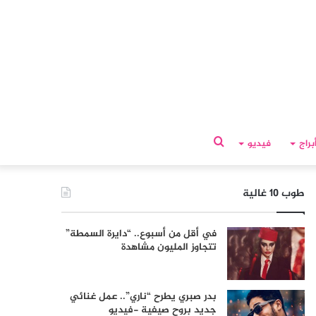
بحث
براج
فيديو
عن
طوب 10 غالية
في أقل من أسبوع.. “دايرة السمطة”
تتجاوز المليون مشاهدة
بدر صبري يطرح “ناري”.. عمل غنائي
جديد بروح صيفية -فيديو