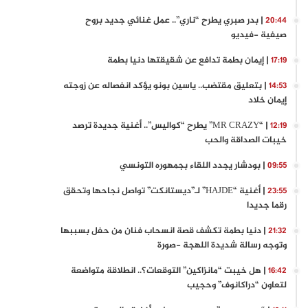
| بدر صبري يطرح “ناري”.. عمل غنائي جديد بروح
20:44
صيفية -فيديو
| إيمان بطمة تدافع عن شقيقتها دنيا بطمة
17:19
| بتعليق مقتضب.. ياسين بونو يؤكد انفصاله عن زوجته
14:53
إيمان خلاد
| “MR CRAZY” يطرح “كواليس”.. أغنية جديدة ترصد
12:19
خيبات الصداقة والحب
| بودشار يجدد اللقاء بجمهوره التونسي
09:55
| أغنية “HAJDE” لـ”ديستانكت” تواصل نجاحها وتحقق
23:55
رقما جديدا
| دنيا بطمة تكشف قصة انسحاب فنان من حفل بسببها
21:32
وتوجه رسالة شديدة اللهجة -صورة
| هل خيبت “مانزاكين” التوقعات؟.. انطلاقة متواضعة
16:42
لتعاون “دراكانوف” وحجيب