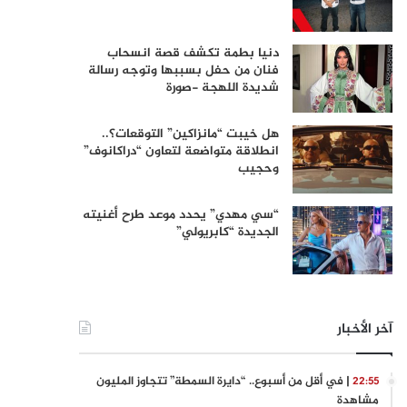
دنيا بطمة تكشف قصة انسحاب
فنان من حفل بسببها وتوجه رسالة
شديدة اللهجة -صورة
هل خيبت “مانزاكين” التوقعات؟..
انطلاقة متواضعة لتعاون “دراكانوف”
وحجيب
“سي مهدي” يحدد موعد طرح أغنيته
الجديدة “كابريولي”
آخر الأخبار
| في أقل من أسبوع.. “دايرة السمطة” تتجاوز المليون
22:55
مشاهدة