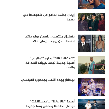
إيمان بطمة تدافع عن شقيقتها دنيا
بطمة
بتعليق مقتضب.. ياسين بونو يؤكد
انفصاله عن زوجته إيمان خلاد
“MR CRAZY” يطرح “كواليس”..
أغنية جديدة ترصد خيبات الصداقة
والحب
بودشار يجدد اللقاء بجمهوره التونسي
أغنية “HAJDE” لـ”ديستانكت”
تواصل نجاحها وتحقق رقما جديدا