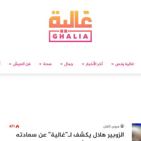
غالية ونص
آخر الأخبار
جمال
صحة
فن العيش
أ
مروى الفن
471
الزوبير هلال يكشف لـ”غالية” عن سعادته