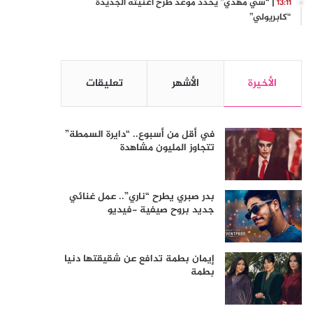
| “سي مهدي” يحدد موعد طرح أغنيته الجديدة
13:11
“كابريولي”
الأخيرة
الأشهر
تعليقات
في أقل من أسبوع.. “دايرة السمطة”
تتجاوز المليون مشاهدة
بدر صبري يطرح “ناري”.. عمل غنائي
جديد بروح صيفية -فيديو
إيمان بطمة تدافع عن شقيقتها دنيا
بطمة