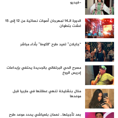
-فيديو
الدورة الـ14 لمهرجان أصوات نسائية من 12 إلى 15
غشت بتطوان
“جايلان” تعيد طرح “لاكوط” بأداء مباشر
مسرح الحي البرتغالي بالجديدة يحتفي بإبداعات
إدريس الروخ
منال بنشليخة تنهي عطلتها في ماربيا قبل
موعدها
بعد تأجيلها.. نعمان بلعياشي يحدد موعد طرح