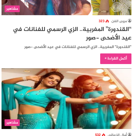
مشاهير
مروى الفن
323
“القندورة” المغربية.. الزي الرسمي للفنانات في
عيد الأَضحى -صور
"القندورة" المغربية.. الزي الرسمي للفنانات في عيد الأَضحى -صور
أكمل القراءة »
مشاهير
أمال الزروالي
532