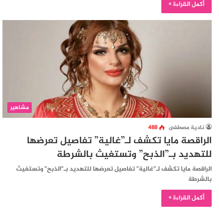
أكمل القراءة »
مشاهير
نادية مصطفى
488
الراقصة مايا تكشف لـ”غالية” تفاصيل تعرضها
للتهديد بـ”الذبح” وتستغيث بالشرطة
الراقصة مايا تكشف لـ"غالية" تفاصيل تعرضها للتهديد بـ"الذبح" وتستغيث
بالشرطة
أكمل القراءة »