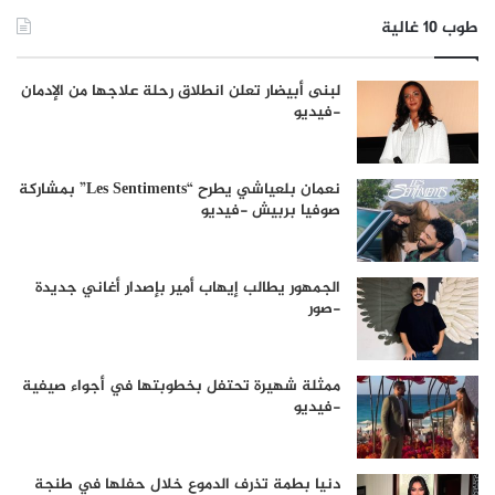
طوب 10 غالية
لبنى أبيضار تعلن انطلاق رحلة علاجها من الإدمان
-فيديو
نعمان بلعياشي يطرح “Les Sentiments” بمشاركة
صوفيا بربيش -فيديو
الجمهور يطالب إيهاب أمير بإصدار أغاني جديدة
-صور
ممثلة شهيرة تحتفل بخطوبتها في أجواء صيفية
-فيديو
دنيا بطمة تذرف الدموع خلال حفلها في طنجة