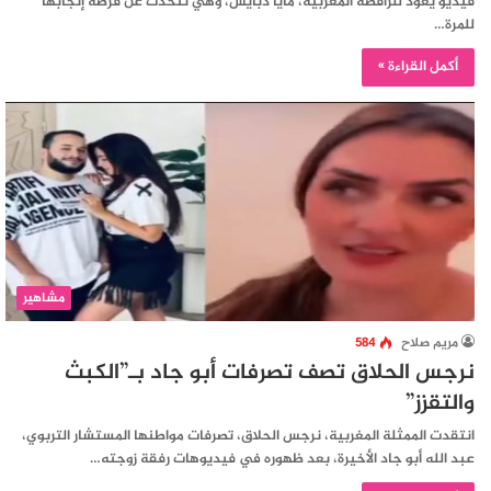
فيديو يعود للراقصة المغربية، مايا دبايش، وهي تتحدث عن فرصة إنجابها
للمرة…
أكمل القراءة »
مشاهير
مريم صلاح
584
نرجس الحلاق تصف تصرفات أبو جاد بـ”الكبث
والتقزز”
انتقدت الممثلة المغربية، نرجس الحلاق، تصرفات مواطنها المستشار التربوي،
عبد الله أبو جاد الأخيرة، بعد ظهوره في فيديوهات رفقة زوجته…