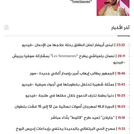
“Sentiment”
آخر الأخبار
| لبنى أبيضار تعلن انطلاق رحلة علاجها من الإدمان -فيديو
23:32
| نعمان بلعياشي يطرح “Les Sentiments” بمشاركة صوفيا بربيش
20:11
-فيديو
| الجمهور يطالب إيهاب أمير بإصدار أغاني جديدة -صور
18:46
| ممثلة شهيرة تحتفل بخطوبتها في أجواء صيفية -فيديو
15:43
| دنيا بطمة تذرف الدموع خلال حفلها في طنجة -فيديو
10:25
| الدورة الـ14 لمهرجان أصوات نسائية من 12 إلى 15 غشت بتطوان
18:25
| “جايلان” تعيد طرح “لاكوط” بأداء مباشر
15:10
| مسرح الحي البرتغالي بالجديدة يحتفي بإبداعات إدريس الروخ
11:33