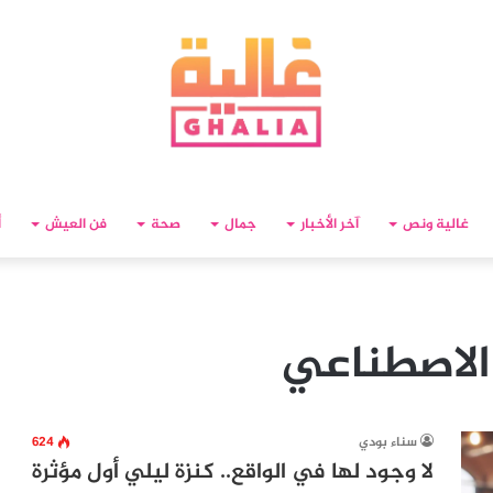
غالية ونص
آخر الأخبار
جمال
صحة
فن العيش
أ
 الاصطناعي
سناء بودي
624
لا وجود لها في الواقع.. كنزة ليلي أول مؤثرة