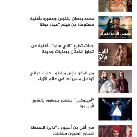
محمد رمضان يفاجئ جمهوره بأغنية
مستوحاة من فيلم “عبده موتة”
جنات تطرح “اللي فاتو”.. أغنية عن
تجاوز الخذلان وبدايات جديدة
من المغرب إلى ميلانو.. هنية حراتي
تواصل مسيرتها في عالم الأزياء
“أمينوكس” يلتقي جمهوره بالشرق
لأول مرة
في أقل من أسبوع.. “دايرة السمطة”
تتجاوز المليون مشاهدة