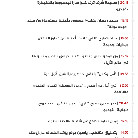
| سعيدة شرف تزف خبرا سارا لجمهورها بالقنيطرة
20:19
-فيديو
| محمد رمضان يفاجئ جمهوره بأغنية مستوحاة من فيلم
18:16
“عبده موتة”
| جنات تطرح “اللي فاتو”.. أغنية عن تجاوز الخذلان
15:55
وبدايات جديدة
| من المغرب إلى ميلانو.. هنية حراتي تواصل مسيرتها
12:17
في عالم الأزياء
| “أمينوكس” يلتقي جمهوره بالشرق لأول مرة
09:55
| في أقل من أسبوع.. “دايرة السمطة” تتجاوز المليون
22:55
مشاهدة
| بدر صبري يطرح “ناري”.. عمل غنائي جديد بروح
20:44
صيفية -فيديو
| إيمان بطمة تدافع عن شقيقتها دنيا بطمة
17:19
| بتعليق مقتضب.. ياسين بونو يؤكد انفصاله عن زوجته
14:53