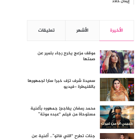
إيمان خلاد
الأخيرة
الأشهر
تعليقات
موقف مزعج يخرج رجاء بلمير عن
صمتها
سعيدة شرف تزف خبرا سارا لجمهورها
بالقنيطرة -فيديو
محمد رمضان يفاجئ جمهوره بأغنية
مستوحاة من فيلم “عبده موتة”
جنات تطرح “اللي فاتو”.. أغنية عن