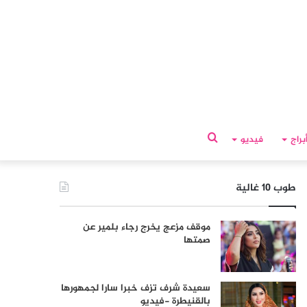
بحث
براج
فيديو
عن
طوب 10 غالية
موقف مزعج يخرج رجاء بلمير عن
صمتها
سعيدة شرف تزف خبرا سارا لجمهورها
بالقنيطرة -فيديو