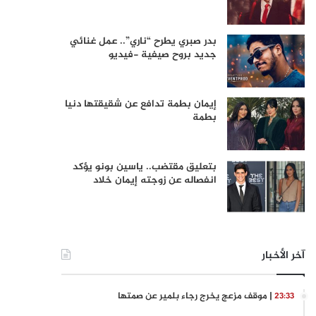
بدر صبري يطرح “ناري”.. عمل غنائي
جديد بروح صيفية -فيديو
إيمان بطمة تدافع عن شقيقتها دنيا
بطمة
بتعليق مقتضب.. ياسين بونو يؤكد
انفصاله عن زوجته إيمان خلاد
آخر الأخبار
| موقف مزعج يخرج رجاء بلمير عن صمتها
23:33