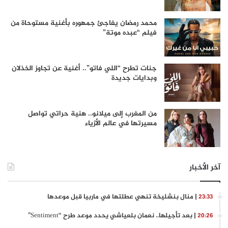
محمد رمضان يفاجئ جمهوره بأغنية مستوحاة من
فيلم “عبده موتة”
جنات تطرح “اللي فاتو”.. أغنية عن تجاوز الخذلان
وبدايات جديدة
من المغرب إلى ميلانو.. هنية حراتي تواصل
مسيرتها في عالم الأزياء
آخر الأخبار
| منال بنشليخة تنهي عطلتها في ماربيا قبل موعدها
23:33
| بعد تأجيلها.. نعمان بلعياشي يحدد موعد طرح “Sentiment”
20:26