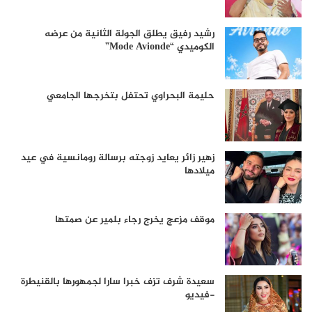
رشيد رفيق يطلق الجولة الثانية من عرضه
الكوميدي “Mode Avionde”
حليمة البحراوي تحتفل بتخرجها الجامعي
زهير زائر يعايد زوجته برسالة رومانسية في عيد
ميلادها
موقف مزعج يخرج رجاء بلمير عن صمتها
سعيدة شرف تزف خبرا سارا لجمهورها بالقنيطرة
-فيديو