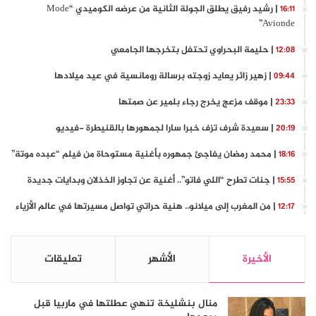
| رشيد رفيق يطلق الجولة الثانية من عرضه الكوميدي “Mode
16:11
Avionde”
| حليمة البحراوي تحتفل بتخرجها الجامعي
12:08
| زهير زائر يعايد زوجته برسالة رومانسية في عيد ميلادها
09:44
| موقف مزعج يخرج رجاء بلمير عن صمتها
23:33
| سعيدة شرف تزف خبرا سارا لجمهورها بالقنيطرة -فيديو
20:19
| محمد رمضان يفاجئ جمهوره بأغنية مستوحاة من فيلم “عبده موتة”
18:16
| جنات تطرح “اللي فاتو”.. أغنية عن تجاوز الخذلان وبدايات جديدة
15:55
| من المغرب إلى ميلانو.. هنية حراتي تواصل مسيرتها في عالم الأزياء
12:17
الأخيرة
الأشهر
تعليقات
منال بنشليخة تنهي عطلتها في ماربيا قبل