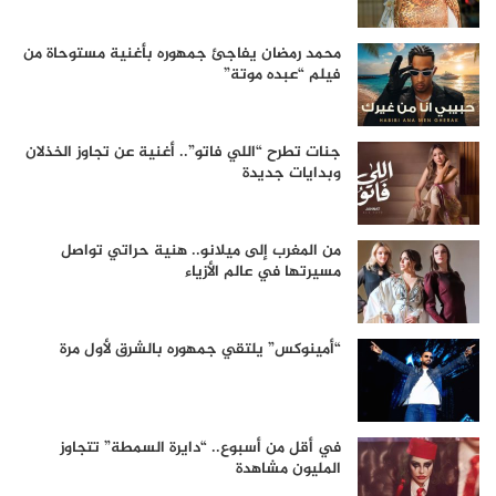
محمد رمضان يفاجئ جمهوره بأغنية مستوحاة من
فيلم “عبده موتة”
جنات تطرح “اللي فاتو”.. أغنية عن تجاوز الخذلان
وبدايات جديدة
من المغرب إلى ميلانو.. هنية حراتي تواصل
مسيرتها في عالم الأزياء
“أمينوكس” يلتقي جمهوره بالشرق لأول مرة
في أقل من أسبوع.. “دايرة السمطة” تتجاوز
المليون مشاهدة