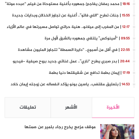
| محمد رمضان يفاجئ جمهوره بأغنية مستوحاة من فيلم “عبده موتة”
18:16
| جنات تطرح “اللي فاتو”.. أغنية عن تجاوز الخذلان وبدايات جديدة
15:55
| من المغرب إلى ميلانو.. هنية حراتي تواصل مسيرتها في عالم الأزياء
12:17
| “أمينوكس” يلتقي جمهوره بالشرق لأول مرة
09:55
| في أقل من أسبوع.. “دايرة السمطة” تتجاوز المليون مشاهدة
22:55
| بدر صبري يطرح “ناري”.. عمل غنائي جديد بروح صيفية -فيديو
20:44
| إيمان بطمة تدافع عن شقيقتها دنيا بطمة
17:19
| بتعليق مقتضب.. ياسين بونو يؤكد انفصاله عن زوجته إيمان خلاد
14:53
الأخيرة
الأشهر
تعليقات
موقف مزعج يخرج رجاء بلمير عن صمتها