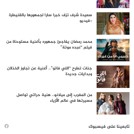
سعيدة شرف تزف خبرا سارا لجمهورها بالقنيطرة
-فيديو
محمد رمضان يفاجئ جمهوره بأغنية مستوحاة من
فيلم “عبده موتة”
جنات تطرح “اللي فاتو”.. أغنية عن تجاوز الخذلان
وبدايات جديدة
من المغرب إلى ميلانو.. هنية حراتي تواصل
مسيرتها في عالم الأزياء
تابعينا على فيسبوك