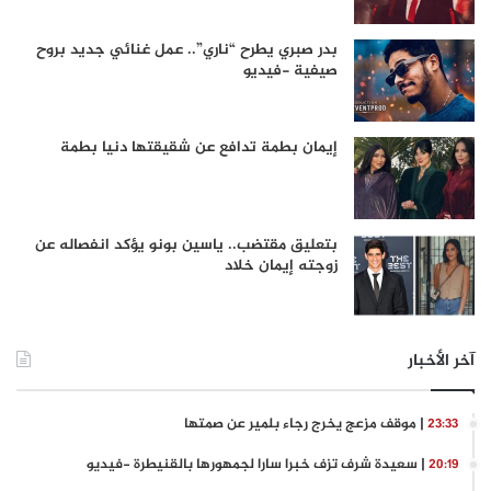
بدر صبري يطرح “ناري”.. عمل غنائي جديد بروح
صيفية -فيديو
إيمان بطمة تدافع عن شقيقتها دنيا بطمة
بتعليق مقتضب.. ياسين بونو يؤكد انفصاله عن
زوجته إيمان خلاد
آخر الأخبار
| موقف مزعج يخرج رجاء بلمير عن صمتها
23:33
| سعيدة شرف تزف خبرا سارا لجمهورها بالقنيطرة -فيديو
20:19