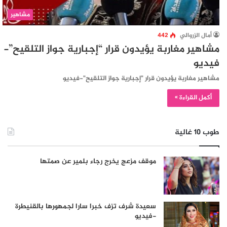
مشاهير
أمال الزروالي
442
مشاهير مغاربة يؤيدون قرار “إجبارية جواز التلقيح”-
فيديو
مشاهير مغاربة يؤيدون قرار "إجبارية جواز التلقيح"-فيديو
أكمل القراءة »
طوب 10 غالية
موقف مزعج يخرج رجاء بلمير عن صمتها
سعيدة شرف تزف خبرا سارا لجمهورها بالقنيطرة
-فيديو