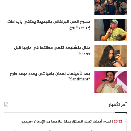
مسرح الحي البرتغالي بالجديدة يحتفي بإبداعات
إدريس الروخ
منال بنشليخة تنهي عطلتها في ماربيا قبل
موعدها
بعد تأجيلها.. نعمان بلعياشي يحدد موعد طرح
“Sentiment”
آخر الأخبار
| لبنى أبيضار تعلن انطلاق رحلة علاجها من الإدمان -فيديو
23:32