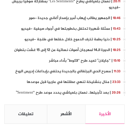
| نعمان بلعياشي يطرح “Les Sentiments” بمشاركة صوفيا بربيش
20:11
-فيديو
| الجمهور يطالب إيهاب أمير بإصدار أغاني جديدة -صور
18:46
| ممثلة شهيرة تحتفل بخطوبتها في أجواء صيفية -فيديو
15:43
| دنيا بطمة تذرف الدموع خلال حفلها في طنجة -فيديو
10:25
| الدورة الـ14 لمهرجان أصوات نسائية من 12 إلى 15 غشت بتطوان
18:25
| “جايلان” تعيد طرح “لاكوط” بأداء مباشر
15:10
| مسرح الحي البرتغالي بالجديدة يحتفي بإبداعات إدريس الروخ
11:33
| منال بنشليخة تنهي عطلتها في ماربيا قبل موعدها
23:33
| بعد تأجيلها.. نعمان بلعياشي يحدد موعد طرح “Sentiment”
20:26
الأخيرة
الأشهر
تعليقات