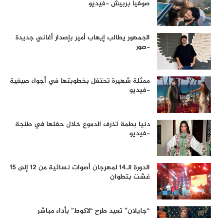
صوفيا بربيش -فيديو
الجمهور يطالب إيهاب أمير بإصدار أغاني جديدة
-صور
ممثلة شهيرة تحتفل بخطوبتها في أجواء صيفية
-فيديو
دنيا بطمة تذرف الدموع خلال حفلها في طنجة
-فيديو
الدورة الـ14 لمهرجان أصوات نسائية من 12 إلى 15
غشت بتطوان
“جايلان” تعيد طرح “لاكوط” بأداء مباشر