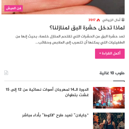
فن العيش
أمال الزروالي
3٬017
لماذا تدخل حشرة البق لمنازلنا؟
تعد حشرة البق من الحشرات التي تقتحم المنازل خلسة، بحيث إنها من
الطفيليات التي يمكنها أن تتسرب إلى الملابس وحقائب…
أكمل القراءة »
طوب 10 غالية
الدورة الـ14 لمهرجان أصوات نسائية من 12 إلى 15
غشت بتطوان
“جايلان” تعيد طرح “لاكوط” بأداء مباشر