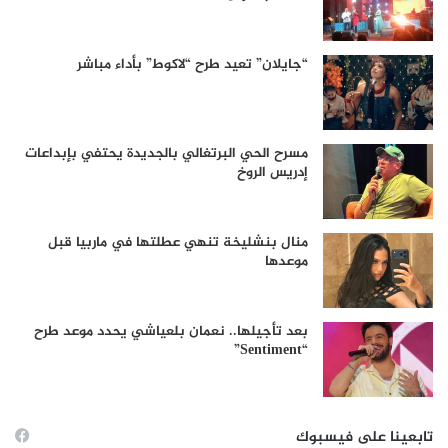
“جايلان” تعيد طرح “لاكوط” بأداء مباشر
مسرح الحي البرتغالي بالجديدة يحتفي بإبداعات
إدريس الروخ
منال بنشليخة تنهي عطلتها في ماربيا قبل
موعدها
بعد تأجيلها.. نعمان بلعياشي يحدد موعد طرح
“Sentiment”
تابعينا على فيسبوك