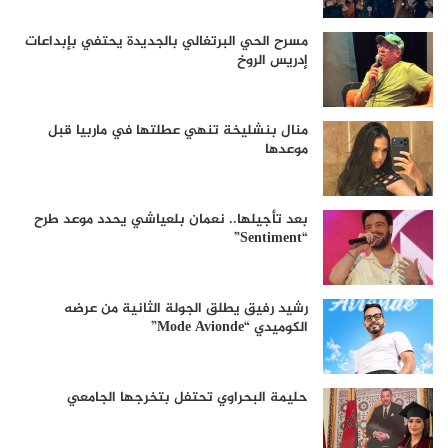
مسرح الحي البرتغالي بالجديدة يحتفي بإبداعات
إدريس الروخ
منال بنشليخة تنهي عطلتها في ماربيا قبل
موعدها
بعد تأجيلها.. نعمان بلعياشي يحدد موعد طرح
“Sentiment”
رشيد رفيق يطلق الجولة الثانية من عرضه
الكوميدي “Mode Avionde”
حليمة البحراوي تحتفل بتخرجها الجامعي