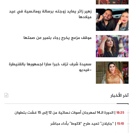
زهير زائر يعايد زوجته برسالة رومانسية في عيد
ميلادها
موقف مزعج يخرج رجاء بلمير عن صمتها
سعيدة شرف تزف خبرا سارا لجمهورها بالقنيطرة
-فيديو
آخر الأخبار
| الدورة الـ14 لمهرجان أصوات نسائية من 12 إلى 15 غشت بتطوان
18:25
| “جايلان” تعيد طرح “لاكوط” بأداء مباشر
15:10