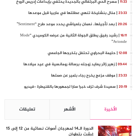
| مسرح الحي البرتغالي بالجديدة يحتفي بإبداعات إدريس الروخ
11:33
| منال بنشليخة تنهي عطلتها في ماربيا قبل موعدها
23:33
| بعد تأجيلها.. نعمان بلعياشي يحدد موعد طرح “Sentiment”
20:26
| رشيد رفيق يطلق الجولة الثانية من عرضه الكوميدي “Mode
16:11
Avionde”
| حليمة البحراوي تحتفل بتخرجها الجامعي
12:08
| زهير زائر يعايد زوجته برسالة رومانسية في عيد ميلادها
09:44
| موقف مزعج يخرج رجاء بلمير عن صمتها
23:33
| سعيدة شرف تزف خبرا سارا لجمهورها بالقنيطرة -فيديو
20:19
الأخيرة
الأشهر
تعليقات
الدورة الـ14 لمهرجان أصوات نسائية من 12 إلى 15
غشت بتطوان