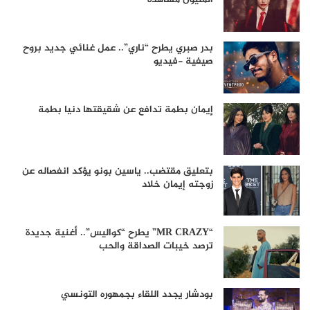
بدر صبري يطرح “ناري”.. عمل غنائي جديد بروح
صيفية -فيديو
إيمان بطمة تدافع عن شقيقتها دنيا بطمة
بتعليق مقتضب.. ياسين بونو يؤكد انفصاله عن
زوجته إيمان خلاد
“MR CRAZY” يطرح “كواليس”.. أغنية جديدة
ترصد خيبات الصداقة والحب
بودشار يجدد اللقاء بجمهوره التونسي