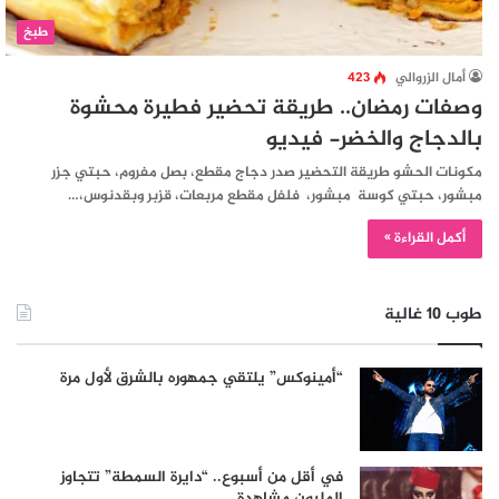
طبخ
أمال الزروالي
423
وصفات رمضان.. طريقة تحضير فطيرة محشوة
بالدجاج والخضر- فيديو
مكونات الحشو طريقة التحضير صدر دجاج مقطع، بصل مفروم، حبتي جزر
مبشور، حبتي كوسة مبشور، فلفل مقطع مربعات، قزبر وبقدنوس،…
أكمل القراءة »
طوب 10 غالية
“أمينوكس” يلتقي جمهوره بالشرق لأول مرة
في أقل من أسبوع.. “دايرة السمطة” تتجاوز
المليون مشاهدة