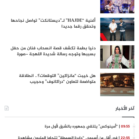
أغنية “HAJDE” لـ”ديستانكت” تواصل نجاحها
وتحقق رقما جديدا
دنيا بطمة تكشف قصة انسحاب فنان من حفل
بسببها وتوجه رسالة شديدة اللهجة -صورة
هل خيبت “مانزاكين” التوقعات؟.. انطلاقة
متواضعة لتعاون “دراكانوف” وحجيب
آخر الأخبار
| “أمينوكس” يلتقي جمهوره بالشرق لأول مرة
09:55
| في أقل من أسبوع.. “دايرة السمطة” تتجاوز المليون مشاهدة
22:55