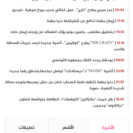
| بدر صبري يطرح “ناري”.. عمل غنائي جديد بروح صيفية -فيديو
20:44
| إيمان بطمة تدافع عن شقيقتها دنيا بطمة
17:19
| بتعليق مقتضب.. ياسين بونو يؤكد انفصاله عن زوجته إيمان خلاد
14:53
| “MR CRAZY” يطرح “كواليس”.. أغنية جديدة ترصد خيبات الصداقة
12:19
والحب
| بودشار يجدد اللقاء بجمهوره التونسي
09:55
| أغنية “HAJDE” لـ”ديستانكت” تواصل نجاحها وتحقق رقما جديدا
23:55
| دنيا بطمة تكشف قصة انسحاب فنان من حفل بسببها وتوجه رسالة
21:32
شديدة اللهجة -صورة
| هل خيبت “مانزاكين” التوقعات؟.. انطلاقة متواضعة لتعاون
16:42
“دراكانوف” وحجيب
الأخيرة
الأشهر
تعليقات