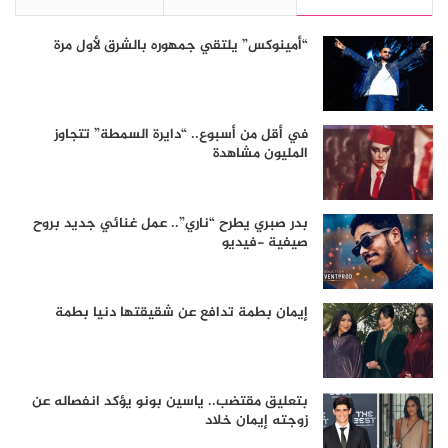
“أمينوكس” يلتقي جمهوره بالشرق لأول مرة
في أقل من أسبوع.. “دايرة السمطة” تتجاوز
المليون مشاهدة
بدر صبري يطرح “ناري”.. عمل غنائي جديد بروح
صيفية -فيديو
إيمان بطمة تدافع عن شقيقتها دنيا بطمة
بتعليق مقتضب.. ياسين بونو يؤكد انفصاله عن
زوجته إيمان خلاد