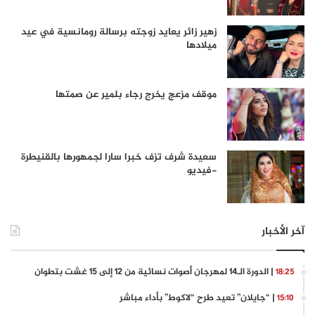
زهير زائر يعايد زوجته برسالة رومانسية في عيد
ميلادها
موقف مزعج يخرج رجاء بلمير عن صمتها
سعيدة شرف تزف خبرا سارا لجمهورها بالقنيطرة
-فيديو
آخر الأخبار
| الدورة الـ14 لمهرجان أصوات نسائية من 12 إلى 15 غشت بتطوان
18:25
| “جايلان” تعيد طرح “لاكوط” بأداء مباشر
15:10