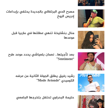
مسرح الحي البرتغالي بالجديدة يحتفي بإبداعات
إدريس الروخ
منال بنشليخة تنهي عطلتها في ماربيا قبل
موعدها
بعد تأجيلها.. نعمان بلعياشي يحدد موعد طرح
“Sentiment”
رشيد رفيق يطلق الجولة الثانية من عرضه
الكوميدي “Mode Avionde”
حليمة البحراوي تحتفل بتخرجها الجامعي