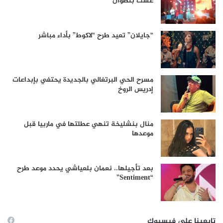
غشت بتطوان
“جايلان” تعيد طرح “لاكوط” بأداء مباشر
مسرح الحي البرتغالي بالجديدة يحتفي بإبداعات
إدريس الروخ
منال بنشليخة تنهي عطلتها في ماربيا قبل
موعدها
بعد تأجيلها.. نعمان بلعياشي يحدد موعد طرح
“Sentiment”
تابعينا على فيسبوك