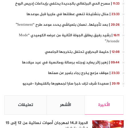
| مسرح الحي البرتغالي بالجديدة يحتفي بإبداعات إدريس الروخ
11:33
| منال بنشليخة تنهي عطلتها في ماربيا قبل موعدها
23:33
| بعد تأجيلها.. نعمان بلعياشي يحدد موعد طرح “Sentiment”
20:26
| رشيد رفيق يطلق الجولة الثانية من عرضه الكوميدي “Mode
16:11
Avionde”
| حليمة البحراوي تحتفل بتخرجها الجامعي
12:08
| زهير زائر يعايد زوجته برسالة رومانسية في عيد ميلادها
09:44
| موقف مزعج يخرج رجاء بلمير عن صمتها
23:33
| سعيدة شرف تزف خبرا سارا لجمهورها بالقنيطرة -فيديو
20:19
الأخيرة
الأشهر
تعليقات
الدورة الـ14 لمهرجان أصوات نسائية من 12 إلى 15