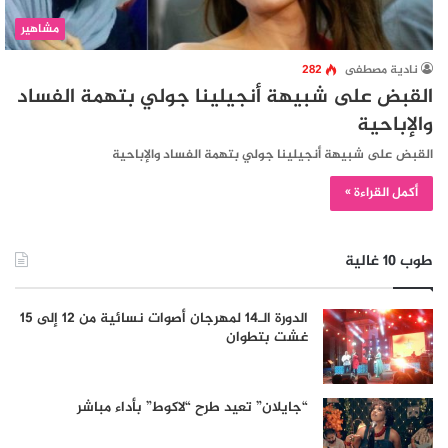
مشاهير
نادية مصطفى
282
القبض على شبيهة أنجيلينا جولي بتهمة الفساد
والإباحية
القبض على شبيهة أنجيلينا جولي بتهمة الفساد والإباحية
أكمل القراءة »
طوب 10 غالية
الدورة الـ14 لمهرجان أصوات نسائية من 12 إلى 15
غشت بتطوان
“جايلان” تعيد طرح “لاكوط” بأداء مباشر