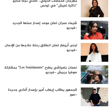
مهرجان الحمامات الدولي.. أغاني نجاة عتابو
“ذاكرة تعيش” في تونس
شيماء عمران تعلن موعد إصدار عملها الجديد
-فيديو
لبنى أبيضار تعلن انطلاق رحلة علاجها من الإدمان
-فيديو
نعمان بلعياشي يطرح “Les Sentiments” بمشاركة
صوفيا بربيش -فيديو
الجمهور يطالب إيهاب أمير بإصدار أغاني جديدة
-صور