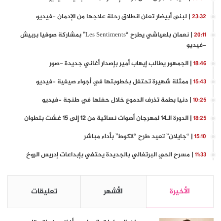
| لبنى أبيضار تعلن انطلاق رحلة علاجها من الإدمان -فيديو
23:32
| نعمان بلعياشي يطرح “Les Sentiments” بمشاركة صوفيا بربيش
20:11
-فيديو
| الجمهور يطالب إيهاب أمير بإصدار أغاني جديدة -صور
18:46
| ممثلة شهيرة تحتفل بخطوبتها في أجواء صيفية -فيديو
15:43
| دنيا بطمة تذرف الدموع خلال حفلها في طنجة -فيديو
10:25
| الدورة الـ14 لمهرجان أصوات نسائية من 12 إلى 15 غشت بتطوان
18:25
| “جايلان” تعيد طرح “لاكوط” بأداء مباشر
15:10
| مسرح الحي البرتغالي بالجديدة يحتفي بإبداعات إدريس الروخ
11:33
الأخيرة
الأشهر
تعليقات