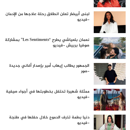
لبنى أبيضار تعلن انطلاق رحلة علاجها من الإدمان
-فيديو
نعمان بلعياشي يطرح “Les Sentiments” بمشاركة
صوفيا بربيش -فيديو
الجمهور يطالب إيهاب أمير بإصدار أغاني جديدة
-صور
ممثلة شهيرة تحتفل بخطوبتها في أجواء صيفية
-فيديو
دنيا بطمة تذرف الدموع خلال حفلها في طنجة
-فيديو