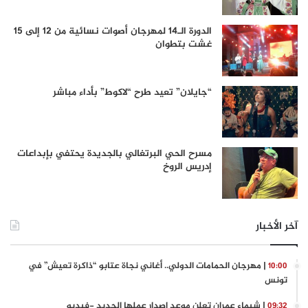
الدورة الـ14 لمهرجان أصوات نسائية من 12 إلى 15
غشت بتطوان
“جايلان” تعيد طرح “لاكوط” بأداء مباشر
مسرح الحي البرتغالي بالجديدة يحتفي بإبداعات
إدريس الروخ
آخر الأخبار
| مهرجان الحمامات الدولي.. أغاني نجاة عتابو “ذاكرة تعيش” في
10:00
تونس
| شيماء عمران تعلن موعد إصدار عملها الجديد -فيديو
09:32