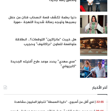
وتحقق رقما جديدا
دنيا بطمة تكشف قصة انسحاب فنان من حفل
بسببها وتوجه رسالة شديدة اللهجة -صورة
هل خيبت “مانزاكين” التوقعات؟.. انطلاقة
متواضعة لتعاون “دراكانوف” وحجيب
“سي مهدي” يحدد موعد طرح أغنيته الجديدة
“كابريولي”
آخر الأخبار
| في أقل من أسبوع.. “دايرة السمطة” تتجاوز المليون مشاهدة
22:55