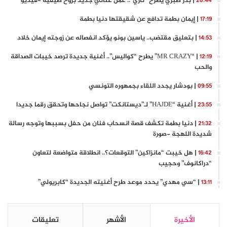
| بدر صبري يطرح “ناري”.. عمل غنائي جديد بروح صيفية -فيديو
20:44
| إيمان بطمة تدافع عن شقيقتها دنيا بطمة
17:19
| بتعليق مقتضب.. ياسين بونو يؤكد انفصاله عن زوجته إيمان خلاد
14:53
| “MR CRAZY” يطرح “كواليس”.. أغنية جديدة ترصد خيبات الصداقة
12:19
والحب
| بودشار يجدد اللقاء بجمهوره التونسي
09:55
| أغنية “HAJDE” لـ”ديستانكت” تواصل نجاحها وتحقق رقما جديدا
23:55
| دنيا بطمة تكشف قصة انسحاب فنان من حفل بسببها وتوجه رسالة
21:32
شديدة اللهجة -صورة
| هل خيبت “مانزاكين” التوقعات؟.. انطلاقة متواضعة لتعاون
16:42
“دراكانوف” وحجيب
| “سي مهدي” يحدد موعد طرح أغنيته الجديدة “كابريولي”
13:11
الأخيرة
الأشهر
تعليقات