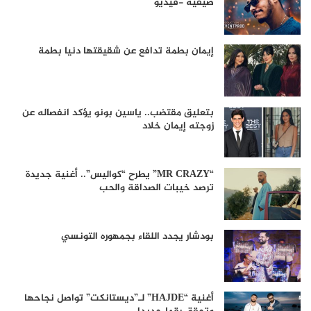
صيفية -فيديو
إيمان بطمة تدافع عن شقيقتها دنيا بطمة
بتعليق مقتضب.. ياسين بونو يؤكد انفصاله عن
زوجته إيمان خلاد
“MR CRAZY” يطرح “كواليس”.. أغنية جديدة
ترصد خيبات الصداقة والحب
بودشار يجدد اللقاء بجمهوره التونسي
أغنية “HAJDE” لـ”ديستانكت” تواصل نجاحها