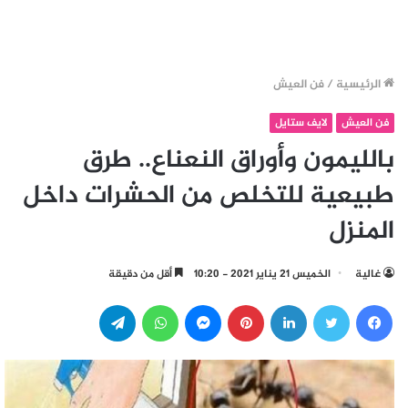
الرئيسية
/
فن العيش
فن العيش
لايف ستايل
بالليمون وأوراق النعناع.. طرق
طبيعية للتخلص من الحشرات داخل
المنزل
غالية
الخميس 21 يناير 2021 - 10:20
أقل من دقيقة
فيسبوك
تويتر
لينكدإن
بينتيريست
ماسنجر
واتساب
تيلقرام