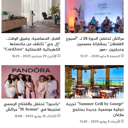
مراكش تحتضن الدورة 26 لـ “أسبوع
الغبار، الحساسية، وضيق الوقت..
القفطان” بمشاركة مصممين
“إل جي” تكشف عن مكنستها
وحرفيين -صور
الكهربائية اللاسلكية “CordZero”
الجمعة 8 مايو 2026 - 12:27
الإثنين 29 سبتمبر 2025 - 16:25
“Summer Grill by George” تجربة
“باندورا” تحتفل بالافتتاح الرسمي
ذوقية موسمية جديدة بمنتجع
لمتجرها في “M Avenue” مراكش
مازغان
الثلاثاء 10 يونيو 2025 - 19:08
الأربعاء 9 يوليو 2025 - 13:40