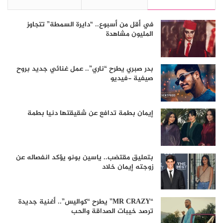
في أقل من أسبوع.. “دايرة السمطة” تتجاوز
المليون مشاهدة
بدر صبري يطرح “ناري”.. عمل غنائي جديد بروح
صيفية -فيديو
إيمان بطمة تدافع عن شقيقتها دنيا بطمة
بتعليق مقتضب.. ياسين بونو يؤكد انفصاله عن
زوجته إيمان خلاد
“MR CRAZY” يطرح “كواليس”.. أغنية جديدة
ترصد خيبات الصداقة والحب