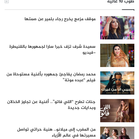
طوب 10 غالية
موقف مزعج يخرج رجاء بلمير عن صمتها
سعيدة شرف تزف خبرا سارا لجمهورها بالقنيطرة
-فيديو
محمد رمضان يفاجئ جمهوره بأغنية مستوحاة من
فيلم “عبده موتة”
جنات تطرح “اللي فاتو”.. أغنية عن تجاوز الخذلان
وبدايات جديدة
من المغرب إلى ميلانو.. هنية حراتي تواصل
مسيرتها في عالم الأزياء