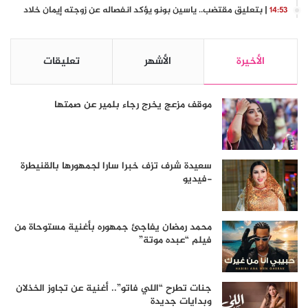
| بتعليق مقتضب.. ياسين بونو يؤكد انفصاله عن زوجته إيمان خلاد
14:53
الأخيرة
الأشهر
تعليقات
موقف مزعج يخرج رجاء بلمير عن صمتها
سعيدة شرف تزف خبرا سارا لجمهورها بالقنيطرة
-فيديو
محمد رمضان يفاجئ جمهوره بأغنية مستوحاة من
فيلم “عبده موتة”
جنات تطرح “اللي فاتو”.. أغنية عن تجاوز الخذلان
وبدايات جديدة