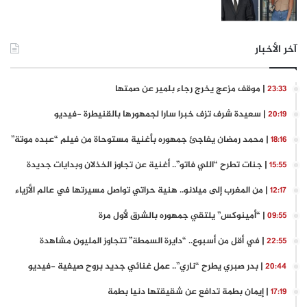
آخر الأخبار
| موقف مزعج يخرج رجاء بلمير عن صمتها
23:33
| سعيدة شرف تزف خبرا سارا لجمهورها بالقنيطرة -فيديو
20:19
| محمد رمضان يفاجئ جمهوره بأغنية مستوحاة من فيلم “عبده موتة”
18:16
| جنات تطرح “اللي فاتو”.. أغنية عن تجاوز الخذلان وبدايات جديدة
15:55
| من المغرب إلى ميلانو.. هنية حراتي تواصل مسيرتها في عالم الأزياء
12:17
| “أمينوكس” يلتقي جمهوره بالشرق لأول مرة
09:55
| في أقل من أسبوع.. “دايرة السمطة” تتجاوز المليون مشاهدة
22:55
| بدر صبري يطرح “ناري”.. عمل غنائي جديد بروح صيفية -فيديو
20:44
| إيمان بطمة تدافع عن شقيقتها دنيا بطمة
17:19