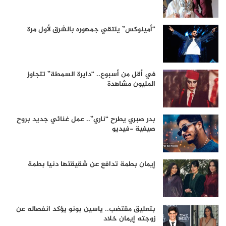
“أمينوكس” يلتقي جمهوره بالشرق لأول مرة
في أقل من أسبوع.. “دايرة السمطة” تتجاوز
المليون مشاهدة
بدر صبري يطرح “ناري”.. عمل غنائي جديد بروح
صيفية -فيديو
إيمان بطمة تدافع عن شقيقتها دنيا بطمة
بتعليق مقتضب.. ياسين بونو يؤكد انفصاله عن
زوجته إيمان خلاد