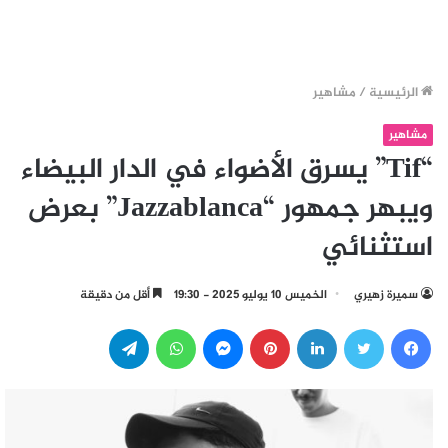
الرئيسية
/
مشاهير
مشاهير
“Tif” يسرق الأضواء في الدار البيضاء
ويبهر جمهور “Jazzablanca” بعرض
استثنائي
سميرة زهيري
الخميس 10 يوليو 2025 - 19:30
أقل من دقيقة
فيسبوك
تويتر
لينكدإن
بينتيريست
ماسنجر
واتساب
تيلقرام