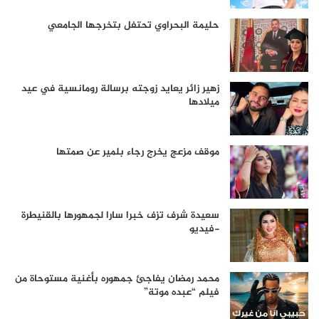
حليمة البحراوي تحتفل بتخرجها الجامعي
زهير زائر يعايد زوجته برسالة رومانسية في عيد
ميلادها
موقف مزعج يخرج رجاء بلمير عن صمتها
سعيدة شرف تزف خبرا سارا لجمهورها بالقنيطرة
-فيديو
محمد رمضان يفاجئ جمهوره بأغنية مستوحاة من
فيلم “عبده موتة”