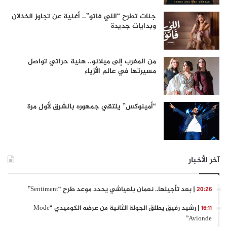
جنات تطرح “اللي فاتو”.. أغنية عن تجاوز الخذلان
وبدايات جديدة
من المغرب إلى ميلانو.. هنية حراتي تواصل
مسيرتها في عالم الأزياء
“أمينوكس” يلتقي جمهوره بالشرق لأول مرة
آخر الأخبار
| بعد تأجيلها.. نعمان بلعياشي يحدد موعد طرح “Sentiment”
20:26
| رشيد رفيق يطلق الجولة الثانية من عرضه الكوميدي “Mode
16:11
Avionde”