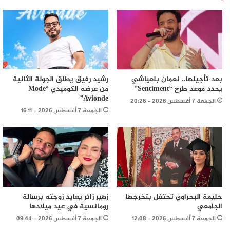
بعد تأجيلها.. نعمان بلعياشي
رشيد رفيق يطلق الجولة الثانية
يحدد موعد طرح “Sentiment”
من عرضه الكوميدي “Mode
Avionde”
الجمعة 7 أغسطس 2026 - 20:26
الجمعة 7 أغسطس 2026 - 16:11
حليمة البحراوي تحتفل بتخرجها
زهير زائر يعايد زوجته برسالة
الجامعي
رومانسية في عيد ميلادها
الجمعة 7 أغسطس 2026 - 12:08
الجمعة 7 أغسطس 2026 - 09:44