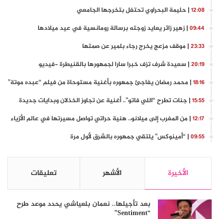
| حليمة البحراوي تحتفل بتخرجها الجامعي
12:08
| زهير زائر يعايد زوجته برسالة رومانسية في عيد ميلادها
09:44
| موقف مزعج يخرج رجاء بلمير عن صمتها
23:33
| سعيدة شرف تزف خبرا سارا لجمهورها بالقنيطرة -فيديو
20:19
| محمد رمضان يفاجئ جمهوره بأغنية مستوحاة من فيلم “عبده موتة”
18:16
| جنات تطرح “اللي فاتو”.. أغنية عن تجاوز الخذلان وبدايات جديدة
15:55
| من المغرب إلى ميلانو.. هنية حراتي تواصل مسيرتها في عالم الأزياء
12:17
| “أمينوكس” يلتقي جمهوره بالشرق لأول مرة
09:55
الأخيرة
الأشهر
تعليقات
بعد تأجيلها.. نعمان بلعياشي يحدد موعد طرح
“Sentiment”