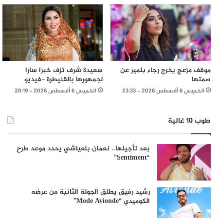
موقف مزعج يخرج رجاء بلمير عن
سعيدة شرف تزف خبرا سارا
صمتها
لجمهورها بالقنيطرة -فيديو
الخميس 6 أغسطس 2026 - 23:33
الخميس 6 أغسطس 2026 - 20:19
طوب 10 غالية
بعد تأجيلها.. نعمان بلعياشي يحدد موعد طرح
“Sentiment”
رشيد رفيق يطلق الجولة الثانية من عرضه
الكوميدي “Mode Avionde”