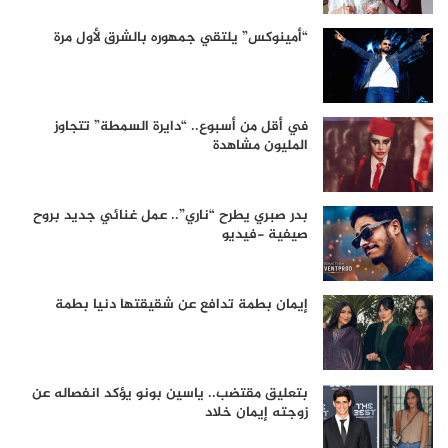
“أمينوكس” يلتقي جمهوره بالشرق لأول مرة
في أقل من أسبوع.. “دايرة السمطة” تتجاوز
المليون مشاهدة
بدر صبري يطرح “ناري”.. عمل غنائي جديد بروح
صيفية -فيديو
إيمان بطمة تدافع عن شقيقتها دنيا بطمة
بتعليق مقتضب.. ياسين بونو يؤكد انفصاله عن
زوجته إيمان خلاد