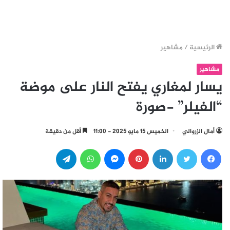
الرئيسية
/
مشاهير
مشاهير
يسار لمغاري يفتح النار على موضة
“الفيلر” -صورة
أمال الزروالي
الخميس 15 مايو 2025 - 11:00
أقل من دقيقة
فيسبوك
تويتر
لينكدإن
بينتيريست
ماسنجر
واتساب
تيلقرام