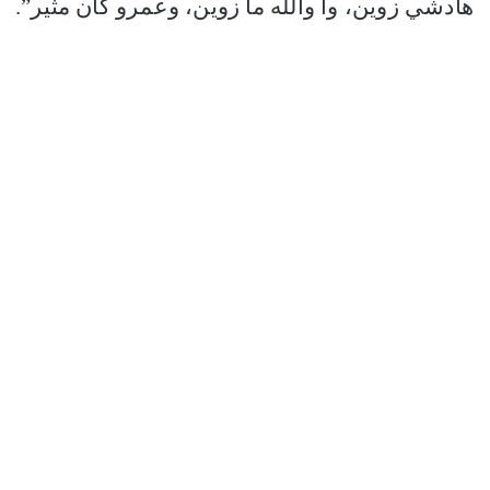
هادشي زوين، وا والله ما زوين، وعمرو كان مثير”.