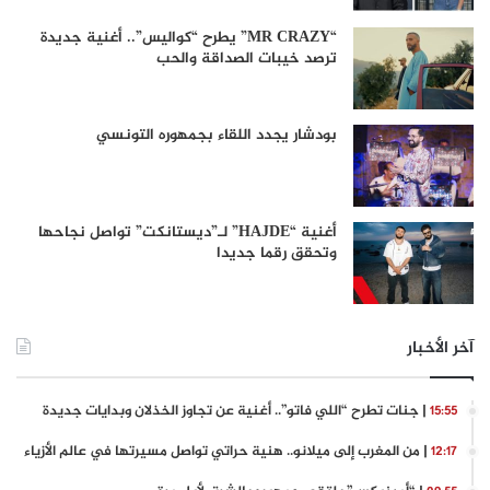
“MR CRAZY” يطرح “كواليس”.. أغنية جديدة
ترصد خيبات الصداقة والحب
بودشار يجدد اللقاء بجمهوره التونسي
أغنية “HAJDE” لـ”ديستانكت” تواصل نجاحها
وتحقق رقما جديدا
آخر الأخبار
| جنات تطرح “اللي فاتو”.. أغنية عن تجاوز الخذلان وبدايات جديدة
15:55
| من المغرب إلى ميلانو.. هنية حراتي تواصل مسيرتها في عالم الأزياء
12:17