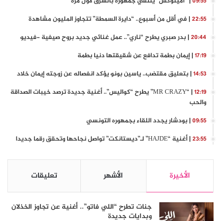
| “أمينوكس” يلتقي جمهوره بالشرق لأول مرة
09:55
| في أقل من أسبوع.. “دايرة السمطة” تتجاوز المليون مشاهدة
22:55
| بدر صبري يطرح “ناري”.. عمل غنائي جديد بروح صيفية -فيديو
20:44
| إيمان بطمة تدافع عن شقيقتها دنيا بطمة
17:19
| بتعليق مقتضب.. ياسين بونو يؤكد انفصاله عن زوجته إيمان خلاد
14:53
| “MR CRAZY” يطرح “كواليس”.. أغنية جديدة ترصد خيبات الصداقة
12:19
والحب
| بودشار يجدد اللقاء بجمهوره التونسي
09:55
| أغنية “HAJDE” لـ”ديستانكت” تواصل نجاحها وتحقق رقما جديدا
23:55
الأخيرة
الأشهر
تعليقات
جنات تطرح “اللي فاتو”.. أغنية عن تجاوز الخذلان
وبدايات جديدة