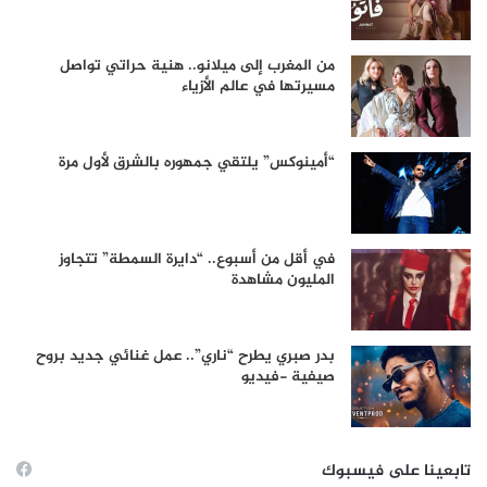
من المغرب إلى ميلانو.. هنية حراتي تواصل
مسيرتها في عالم الأزياء
“أمينوكس” يلتقي جمهوره بالشرق لأول مرة
في أقل من أسبوع.. “دايرة السمطة” تتجاوز
المليون مشاهدة
بدر صبري يطرح “ناري”.. عمل غنائي جديد بروح
صيفية -فيديو
تابعينا على فيسبوك