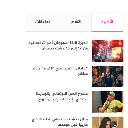
الأخيرة
الأشهر
تعليقات
الدورة الـ14 لمهرجان أصوات نسائية
من 12 إلى 15 غشت بتطوان
“جايلان” تعيد طرح “لاكوط” بأداء
مباشر
مسرح الحي البرتغالي بالجديدة
يحتفي بإبداعات إدريس الروخ
منال بنشليخة تنهي عطلتها في
ماربيا قبل موعدها