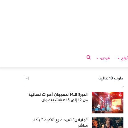
بحث
براج
فيديو
عن
طوب 10 غالية
الدورة الـ14 لمهرجان أصوات نسائية
من 12 إلى 15 غشت بتطوان
“جايلان” تعيد طرح “لاكوط” بأداء
مباشر