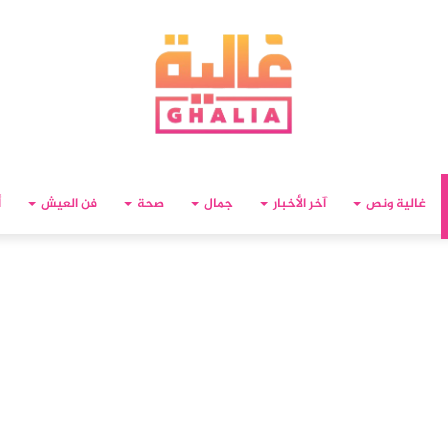
غالية ونص
آخر الأخبار
جمال
صحة
فن العيش
أ