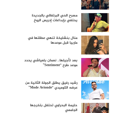
مسرح الحي البرتغالي بالجديدة
يحتفي بإبداعات إدريس الروخ
منال بنشليخة تنهي عطلتها في
ماربيا قبل موعدها
بعد تأجيلها.. نعمان بلعياشي يحدد
موعد طرح “Sentiment”
رشيد رفيق يطلق الجولة الثانية من
عرضه الكوميدي “Mode Avionde”
حليمة البحراوي تحتفل بتخرجها
الجامعي