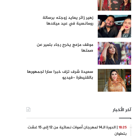
زهير زائر يعايد زوجته برسالة
رومانسية في عيد ميلادها
موقف مزعج يخرج رجاء بلمير عن
صمتها
سعيدة شرف تزف خبرا سارا لجمهورها
بالقنيطرة -فيديو
آخر الأخبار
| الدورة الـ14 لمهرجان أصوات نسائية من 12 إلى 15 غشت
18:25
بتطوان