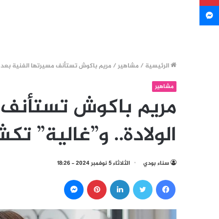
ماسنجر
الرئيسية
/
مشاهير
/
مريم باكوش تستأنف مسيرتها الفنية بعد ال
مشاهير
مريم باكوش تستأنف م
الولادة.. و”غالية” ت
سناء بودي
الثلاثاء 5 نوفمبر 2024 - 18:26
فيسبوك
تويتر
لينكدإن
بينتيريست
ماسنجر