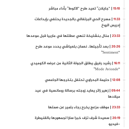
| “جايلان” تعيد طرح “لاكوط” بأداء مباشر
15:10
| مسرح الحي البرتغالي بالجديدة يحتفي بإبداعات
11:33
إدريس الروخ
| منال بنشليخة تنهي عطلتها في ماربيا قبل موعدها
23:33
| بعد تأجيلها.. نعمان بلعياشي يحدد موعد طرح
20:26
“Sentiment”
| رشيد رفيق يطلق الجولة الثانية من عرضه الكوميدي
16:11
“Mode Avionde”
| حليمة البحراوي تحتفل بتخرجها الجامعي
12:08
| زهير زائر يعايد زوجته برسالة رومانسية في عيد
09:44
ميلادها
| موقف مزعج يخرج رجاء بلمير عن صمتها
23:33
| سعيدة شرف تزف خبرا سارا لجمهورها بالقنيطرة
20:19
-فيديو