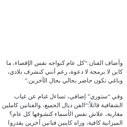
وأضاف الفنان:“كل عام كنواجه نفس الإقصاء، ما
كاين لا برمجة لا دعوة، رغم أنني كنشرف بلادي،
وباغي نكون حاضر بحالي بحال الآخرين.”
وفي “ستوري” إضافي، تساءل غنام عن غياب
الشفافية قائلاً:“الفن ديال الجميع، والفنانين كاملين
مغاربة، علاش نفس الأسماء كتشوفها كل عام؟
الميزانية كافية، وراه كاينين فنانين آخرين يقدروا