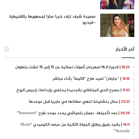
سعيدة شرف تزف خبرا سارا لجمهورها بالقنيطرة
-فيديو
آخر الأخبار
| الدورة الـ14 لمهرجان أصوات نسائية من 12 إلى 15 غشت بتطوان
18:25
| “جايلان” تعيد طرح “لاكوط” بأداء مباشر
15:10
| مسرح الحي البرتغالي بالجديدة يحتفي بإبداعات إدريس الروخ
11:33
| منال بنشليخة تنهي عطلتها في ماربيا قبل موعدها
23:33
| بعد تأجيلها.. نعمان بلعياشي يحدد موعد طرح “Sentiment”
20:26
| رشيد رفيق يطلق الجولة الثانية من عرضه الكوميدي “Mode
16:11
Avionde”