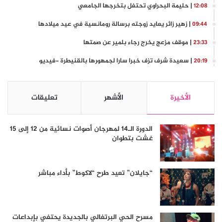
| حليمة البحراوي تحتفل بتخرجها الجامعي
12:08
| زهير زائر يعايد زوجته برسالة رومانسية في عيد ميلادها
09:44
| موقف مزعج يخرج رجاء بلمير عن صمتها
23:33
| سعيدة شرف تزف خبرا سارا لجمهورها بالقنيطرة -فيديو
20:19
الأخيرة
الأشهر
تعليقات
الدورة الـ14 لمهرجان أصوات نسائية من 12 إلى 15
غشت بتطوان
“جايلان” تعيد طرح “لاكوط” بأداء مباشر
مسرح الحي البرتغالي بالجديدة يحتفي بإبداعات