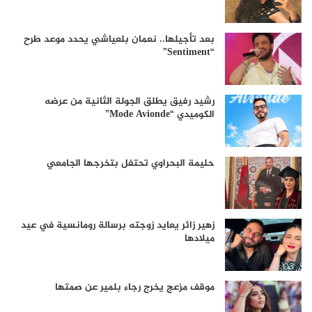
بعد تأجيلها.. نعمان بلعياشي يحدد موعد طرح
“Sentiment”
رشيد رفيق يطلق الجولة الثانية من عرضه
الكوميدي “Mode Avionde”
حليمة البحراوي تحتفل بتخرجها الجامعي
زهير زائر يعايد زوجته برسالة رومانسية في عيد
ميلادها
موقف مزعج يخرج رجاء بلمير عن صمتها