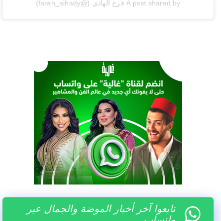
A post shared by فرح الهادي (@farah_alhady)
تابعوا آخر أخبار الموضة والجمال عبر
واتساب