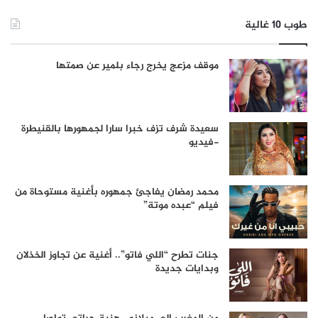
طوب 10 غالية
موقف مزعج يخرج رجاء بلمير عن صمتها
سعيدة شرف تزف خبرا سارا لجمهورها بالقنيطرة
-فيديو
محمد رمضان يفاجئ جمهوره بأغنية مستوحاة من
فيلم “عبده موتة”
جنات تطرح “اللي فاتو”.. أغنية عن تجاوز الخذلان
وبدايات جديدة