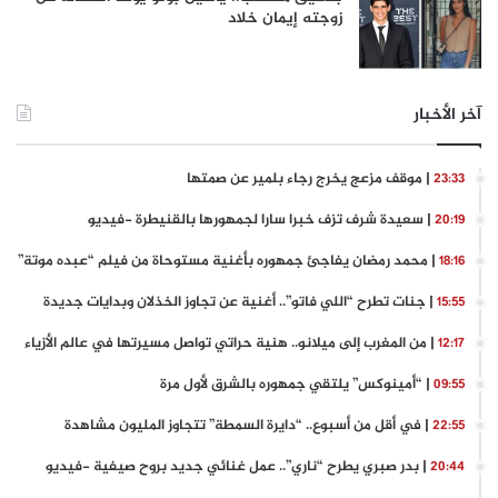
زوجته إيمان خلاد
آخر الأخبار
| موقف مزعج يخرج رجاء بلمير عن صمتها
23:33
| سعيدة شرف تزف خبرا سارا لجمهورها بالقنيطرة -فيديو
20:19
| محمد رمضان يفاجئ جمهوره بأغنية مستوحاة من فيلم “عبده موتة”
18:16
| جنات تطرح “اللي فاتو”.. أغنية عن تجاوز الخذلان وبدايات جديدة
15:55
| من المغرب إلى ميلانو.. هنية حراتي تواصل مسيرتها في عالم الأزياء
12:17
| “أمينوكس” يلتقي جمهوره بالشرق لأول مرة
09:55
| في أقل من أسبوع.. “دايرة السمطة” تتجاوز المليون مشاهدة
22:55
| بدر صبري يطرح “ناري”.. عمل غنائي جديد بروح صيفية -فيديو
20:44