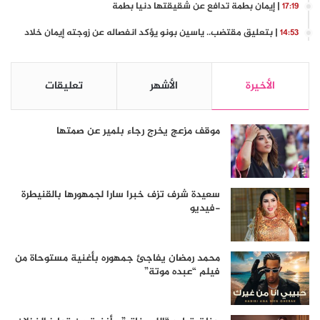
| إيمان بطمة تدافع عن شقيقتها دنيا بطمة
17:19
| بتعليق مقتضب.. ياسين بونو يؤكد انفصاله عن زوجته إيمان خلاد
14:53
الأخيرة
الأشهر
تعليقات
موقف مزعج يخرج رجاء بلمير عن صمتها
سعيدة شرف تزف خبرا سارا لجمهورها بالقنيطرة
-فيديو
محمد رمضان يفاجئ جمهوره بأغنية مستوحاة من
فيلم “عبده موتة”