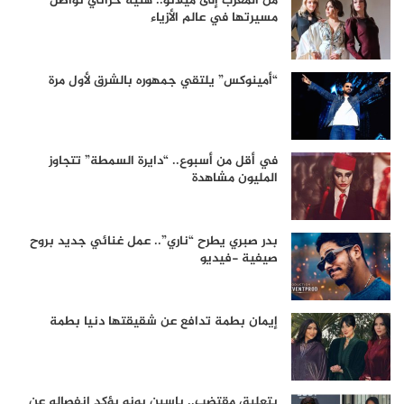
من المغرب إلى ميلانو.. هنية حراتي تواصل
مسيرتها في عالم الأزياء
“أمينوكس” يلتقي جمهوره بالشرق لأول مرة
في أقل من أسبوع.. “دايرة السمطة” تتجاوز
المليون مشاهدة
بدر صبري يطرح “ناري”.. عمل غنائي جديد بروح
صيفية -فيديو
إيمان بطمة تدافع عن شقيقتها دنيا بطمة
بتعليق مقتضب.. ياسين بونو يؤكد انفصاله عن