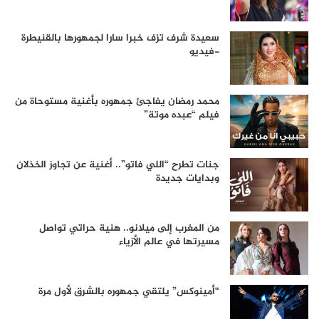
سعيدة شرف تزف خبرا سارا لجمهورها بالقنيطرة
-فيديو
محمد رمضان يفاجئ جمهوره بأغنية مستوحاة من
فيلم “عبده موتة”
جنات تطرح “اللي فاتو”.. أغنية عن تجاوز الخذلان
وبدايات جديدة
من المغرب إلى ميلانو.. هنية حراتي تواصل
مسيرتها في عالم الأزياء
“أمينوكس” يلتقي جمهوره بالشرق لأول مرة