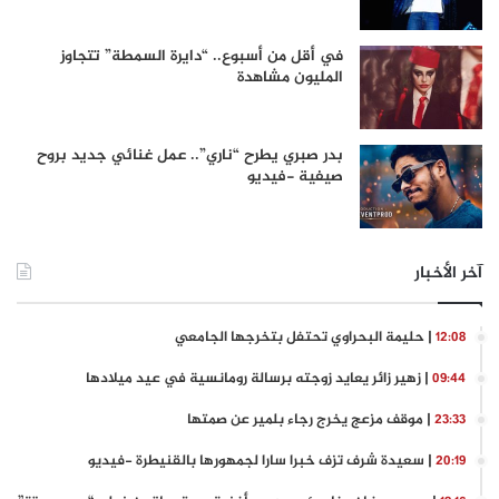
في أقل من أسبوع.. “دايرة السمطة” تتجاوز
المليون مشاهدة
بدر صبري يطرح “ناري”.. عمل غنائي جديد بروح
صيفية -فيديو
آخر الأخبار
| حليمة البحراوي تحتفل بتخرجها الجامعي
12:08
| زهير زائر يعايد زوجته برسالة رومانسية في عيد ميلادها
09:44
| موقف مزعج يخرج رجاء بلمير عن صمتها
23:33
| سعيدة شرف تزف خبرا سارا لجمهورها بالقنيطرة -فيديو
20:19