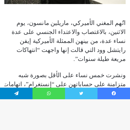
فيسبوك
تويتر
واتساب
تيلقرام
زر