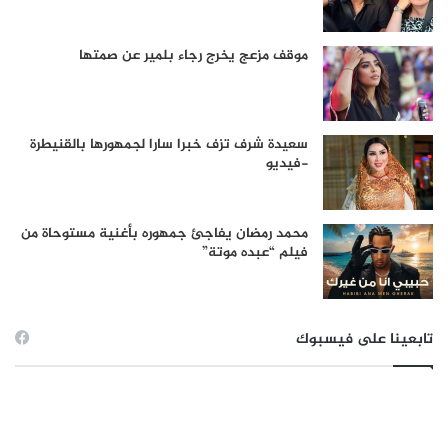
موقف مزعج يخرج رجاء بلمير عن صمتها
سعيدة شرف تزف خبرا سارا لجمهورها بالقنيطرة
-فيديو
محمد رمضان يفاجئ جمهوره بأغنية مستوحاة من
فيلم “عبده موتة”
تابعينا على فيسبوك