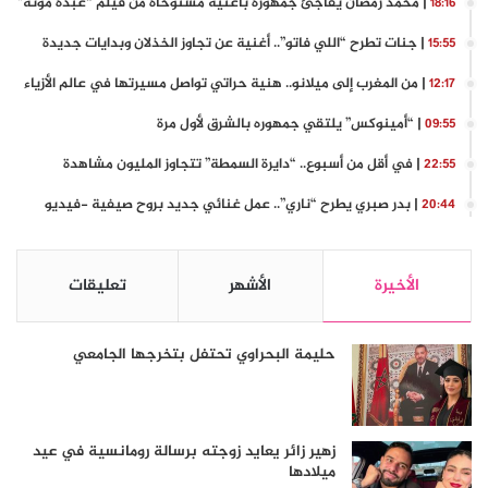
| محمد رمضان يفاجئ جمهوره بأغنية مستوحاة من فيلم “عبده موتة”
18:16
| جنات تطرح “اللي فاتو”.. أغنية عن تجاوز الخذلان وبدايات جديدة
15:55
| من المغرب إلى ميلانو.. هنية حراتي تواصل مسيرتها في عالم الأزياء
12:17
| “أمينوكس” يلتقي جمهوره بالشرق لأول مرة
09:55
| في أقل من أسبوع.. “دايرة السمطة” تتجاوز المليون مشاهدة
22:55
| بدر صبري يطرح “ناري”.. عمل غنائي جديد بروح صيفية -فيديو
20:44
الأخيرة
الأشهر
تعليقات
حليمة البحراوي تحتفل بتخرجها الجامعي
زهير زائر يعايد زوجته برسالة رومانسية في عيد
ميلادها