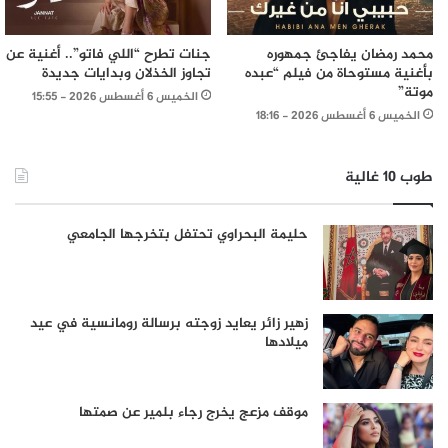
محمد رمضان يفاجئ جمهوره
جنات تطرح “اللي فاتو”.. أغنية عن
بأغنية مستوحاة من فيلم “عبده
تجاوز الخذلان وبدايات جديدة
موتة”
الخميس 6 أغسطس 2026 - 15:55
الخميس 6 أغسطس 2026 - 18:16
طوب 10 غالية
حليمة البحراوي تحتفل بتخرجها الجامعي
زهير زائر يعايد زوجته برسالة رومانسية في عيد
ميلادها
موقف مزعج يخرج رجاء بلمير عن صمتها