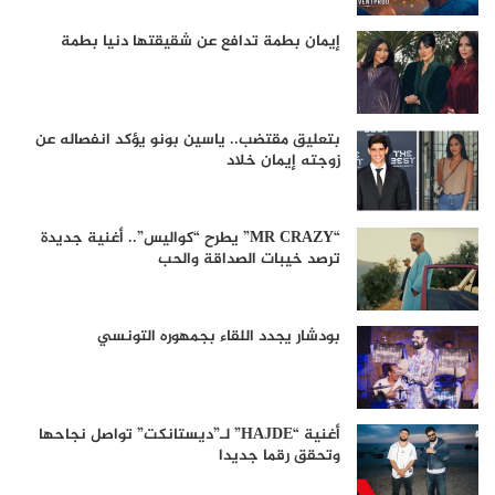
إيمان بطمة تدافع عن شقيقتها دنيا بطمة
بتعليق مقتضب.. ياسين بونو يؤكد انفصاله عن
زوجته إيمان خلاد
“MR CRAZY” يطرح “كواليس”.. أغنية جديدة
ترصد خيبات الصداقة والحب
بودشار يجدد اللقاء بجمهوره التونسي
أغنية “HAJDE” لـ”ديستانكت” تواصل نجاحها
وتحقق رقما جديدا