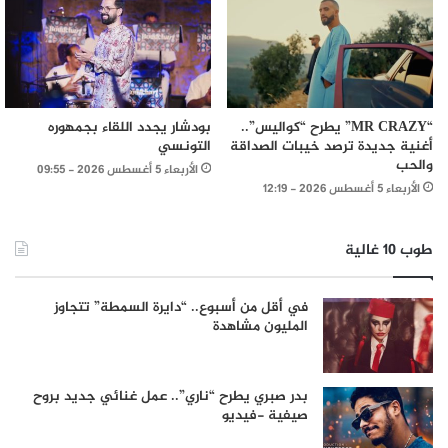
“MR CRAZY” يطرح “كواليس”..
بودشار يجدد اللقاء بجمهوره
أغنية جديدة ترصد خيبات الصداقة
التونسي
والحب
الأربعاء 5 أغسطس 2026 - 09:55
الأربعاء 5 أغسطس 2026 - 12:19
طوب 10 غالية
في أقل من أسبوع.. “دايرة السمطة” تتجاوز
المليون مشاهدة
بدر صبري يطرح “ناري”.. عمل غنائي جديد بروح
صيفية -فيديو