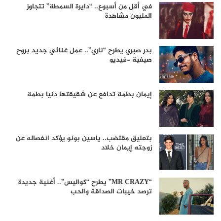
في أقل من أسبوع.. “دايرة السمطة” تتجاوز
المليون مشاهدة
بدر صبري يطرح “ناري”.. عمل غنائي جديد بروح
صيفية -فيديو
إيمان بطمة تدافع عن شقيقتها دنيا بطمة
بتعليق مقتضب.. ياسين بونو يؤكد انفصاله عن
زوجته إيمان خلاد
“MR CRAZY” يطرح “كواليس”.. أغنية جديدة
ترصد خيبات الصداقة والحب