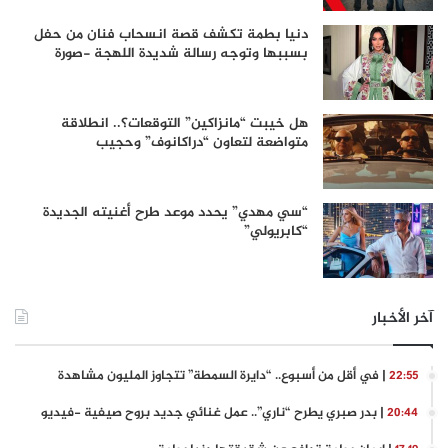
دنيا بطمة تكشف قصة انسحاب فنان من حفل
بسببها وتوجه رسالة شديدة اللهجة -صورة
هل خيبت “مانزاكين” التوقعات؟.. انطلاقة
متواضعة لتعاون “دراكانوف” وحجيب
“سي مهدي” يحدد موعد طرح أغنيته الجديدة
“كابريولي”
آخر الأخبار
| في أقل من أسبوع.. “دايرة السمطة” تتجاوز المليون مشاهدة
22:55
| بدر صبري يطرح “ناري”.. عمل غنائي جديد بروح صيفية -فيديو
20:44