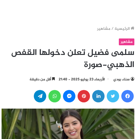
الرئيسية
/
مشاهير
مشاهير
سلمى فضيل تعلن دخولها القفص
الذهبي-صورة
سناء بودي
الأربعاء 23 يوليو 2025 - 21:40
أقل من دقيقة
فيسبوك
تويتر
لينكدإن
بينتيريست
ماسنجر
واتساب
تيلقرام