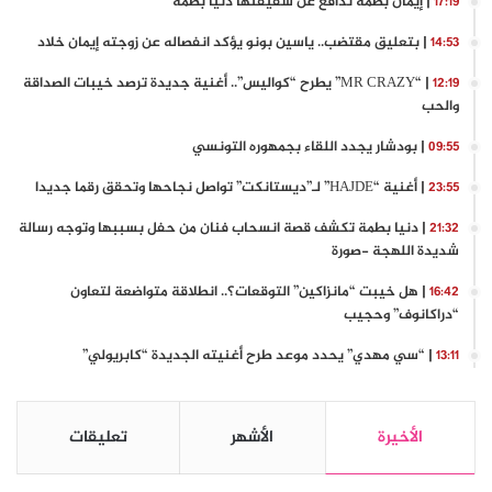
| إيمان بطمة تدافع عن شقيقتها دنيا بطمة
17:19
| بتعليق مقتضب.. ياسين بونو يؤكد انفصاله عن زوجته إيمان خلاد
14:53
| “MR CRAZY” يطرح “كواليس”.. أغنية جديدة ترصد خيبات الصداقة
12:19
والحب
| بودشار يجدد اللقاء بجمهوره التونسي
09:55
| أغنية “HAJDE” لـ”ديستانكت” تواصل نجاحها وتحقق رقما جديدا
23:55
| دنيا بطمة تكشف قصة انسحاب فنان من حفل بسببها وتوجه رسالة
21:32
شديدة اللهجة -صورة
| هل خيبت “مانزاكين” التوقعات؟.. انطلاقة متواضعة لتعاون
16:42
“دراكانوف” وحجيب
| “سي مهدي” يحدد موعد طرح أغنيته الجديدة “كابريولي”
13:11
الأخيرة
الأشهر
تعليقات