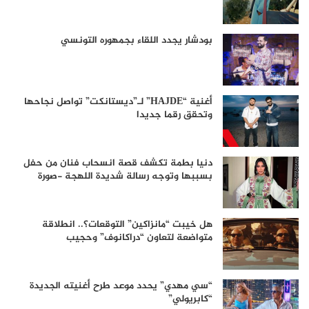
بودشار يجدد اللقاء بجمهوره التونسي
أغنية “HAJDE” لـ”ديستانكت” تواصل نجاحها
وتحقق رقما جديدا
دنيا بطمة تكشف قصة انسحاب فنان من حفل
بسببها وتوجه رسالة شديدة اللهجة -صورة
هل خيبت “مانزاكين” التوقعات؟.. انطلاقة
متواضعة لتعاون “دراكانوف” وحجيب
“سي مهدي” يحدد موعد طرح أغنيته الجديدة
“كابريولي”