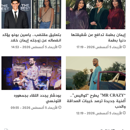
إيمان بطمة تدافع عن شقيقتها
بتعليق مقتضب.. ياسين بونو يؤكد
دنيا بطمة
انفصاله عن زوجته إيمان خلاد
الأربعاء 5 أغسطس 2026 - 17:19
الأربعاء 5 أغسطس 2026 - 14:53
“MR CRAZY” يطرح “كواليس”..
بودشار يجدد اللقاء بجمهوره
أغنية جديدة ترصد خيبات الصداقة
التونسي
والحب
الأربعاء 5 أغسطس 2026 - 09:55
الأربعاء 5 أغسطس 2026 - 12:19