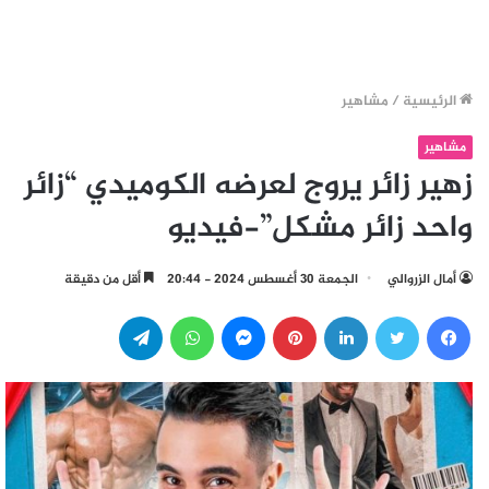
الرئيسية
/
مشاهير
مشاهير
زهير زائر يروج لعرضه الكوميدي “زائر
واحد زائر مشكل”-فيديو
أمال الزروالي
الجمعة 30 أغسطس 2024 - 20:44
أقل من دقيقة
فيسبوك
تويتر
لينكدإن
بينتيريست
ماسنجر
واتساب
تيلقرام