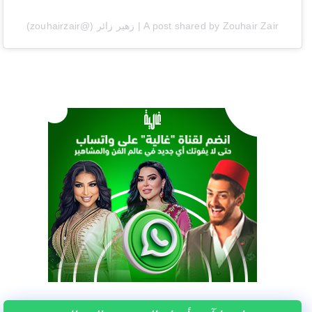
A post shared by Zouhair Zair | زهير زائر (@zouhairzair)