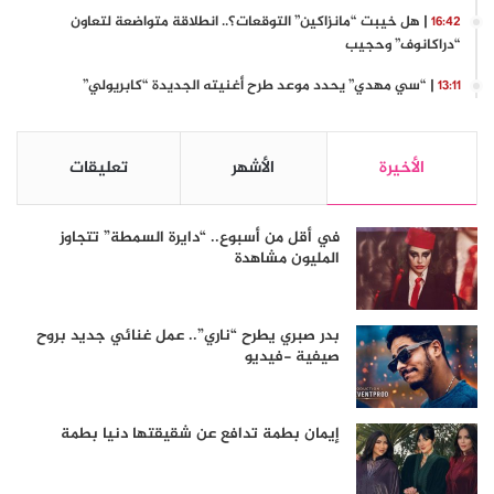
| هل خيبت “مانزاكين” التوقعات؟.. انطلاقة متواضعة لتعاون
16:42
“دراكانوف” وحجيب
| “سي مهدي” يحدد موعد طرح أغنيته الجديدة “كابريولي”
13:11
الأخيرة
الأشهر
تعليقات
في أقل من أسبوع.. “دايرة السمطة” تتجاوز
المليون مشاهدة
بدر صبري يطرح “ناري”.. عمل غنائي جديد بروح
صيفية -فيديو
إيمان بطمة تدافع عن شقيقتها دنيا بطمة