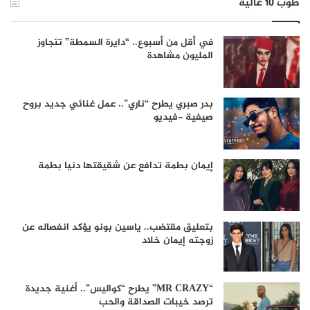
طوب 10 غالية
في أقل من أسبوع.. “دايرة السمطة” تتجاوز
المليون مشاهدة
بدر صبري يطرح “ناري”.. عمل غنائي جديد بروح
صيفية -فيديو
إيمان بطمة تدافع عن شقيقتها دنيا بطمة
بتعليق مقتضب.. ياسين بونو يؤكد انفصاله عن
زوجته إيمان خلاد
“MR CRAZY” يطرح “كواليس”.. أغنية جديدة
ترصد خيبات الصداقة والحب