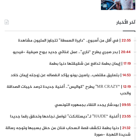
آخر الأخبار
| في أقل من أسبوع.. “دايرة السمطة” تتجاوز المليون مشاهدة
22:55
| بدر صبري يطرح “ناري”.. عمل غنائي جديد بروح صيفية -فيديو
20:44
| إيمان بطمة تدافع عن شقيقتها دنيا بطمة
17:19
| بتعليق مقتضب.. ياسين بونو يؤكد انفصاله عن زوجته إيمان خلاد
14:53
| “MR CRAZY” يطرح “كواليس”.. أغنية جديدة ترصد خيبات الصداقة
12:19
والحب
| بودشار يجدد اللقاء بجمهوره التونسي
09:55
| أغنية “HAJDE” لـ”ديستانكت” تواصل نجاحها وتحقق رقما جديدا
23:55
| دنيا بطمة تكشف قصة انسحاب فنان من حفل بسببها وتوجه رسالة
21:32
شديدة اللهجة -صورة