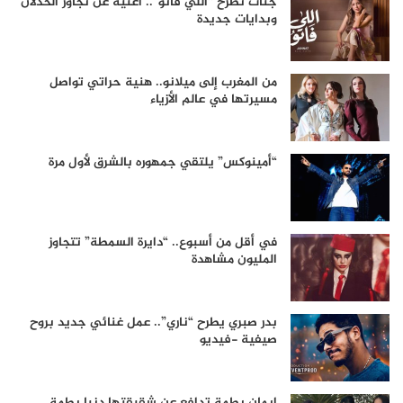
جنات تطرح “اللي فاتو”.. أغنية عن تجاوز الخذلان
وبدايات جديدة
من المغرب إلى ميلانو.. هنية حراتي تواصل
مسيرتها في عالم الأزياء
“أمينوكس” يلتقي جمهوره بالشرق لأول مرة
في أقل من أسبوع.. “دايرة السمطة” تتجاوز
المليون مشاهدة
بدر صبري يطرح “ناري”.. عمل غنائي جديد بروح
صيفية -فيديو
إيمان بطمة تدافع عن شقيقتها دنيا بطمة