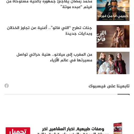
محمد رمضان يفاجئ جمهوره بأغنية مستوحاة من
فيلم “عبده موتة”
جنات تطرح “اللي فاتو”.. أغنية عن تجاوز الخذلان
وبدايات جديدة
من المغرب إلى ميلانو.. هنية حراتي تواصل
مسيرتها في عالم الأزياء
تابعينا على فيسبوك