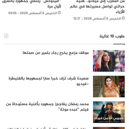
من المغرب إلى ميلانو.. هنية
“أمينوكس” يلتقي جمهوره بالشرق
حراتي تواصل مسيرتها في عالم
لأول مرة
الأزياء
الخميس 6 أغسطس 2026 - 09:55
الخميس 6 أغسطس 2026 - 12:17
طوب 10 غالية
موقف مزعج يخرج رجاء بلمير عن صمتها
سعيدة شرف تزف خبرا سارا لجمهورها بالقنيطرة
-فيديو
محمد رمضان يفاجئ جمهوره بأغنية مستوحاة من
فيلم “عبده موتة”