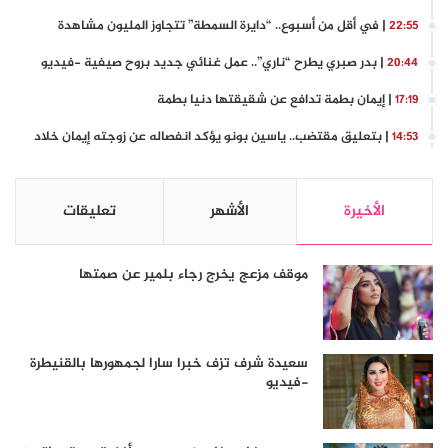
| في أقل من أسبوع.. “دايرة السمطة” تتجاوز المليون مشاهدة
22:55
| بدر صبري يطرح “ناري”.. عمل غنائي جديد بروح صيفية -فيديو
20:44
| إيمان بطمة تدافع عن شقيقتها دنيا بطمة
17:19
| بتعليق مقتضب.. ياسين بونو يؤكد انفصاله عن زوجته إيمان خلاد
14:53
الأخيرة
الأشهر
تعليقات
موقف مزعج يخرج رجاء بلمير عن صمتها
سعيدة شرف تزف خبرا سارا لجمهورها بالقنيطرة
-فيديو