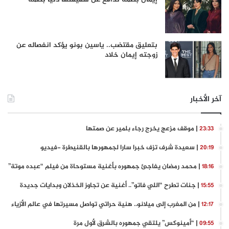
بتعليق مقتضب.. ياسين بونو يؤكد انفصاله عن
زوجته إيمان خلاد
آخر الأخبار
| موقف مزعج يخرج رجاء بلمير عن صمتها
23:33
| سعيدة شرف تزف خبرا سارا لجمهورها بالقنيطرة -فيديو
20:19
| محمد رمضان يفاجئ جمهوره بأغنية مستوحاة من فيلم “عبده موتة”
18:16
| جنات تطرح “اللي فاتو”.. أغنية عن تجاوز الخذلان وبدايات جديدة
15:55
| من المغرب إلى ميلانو.. هنية حراتي تواصل مسيرتها في عالم الأزياء
12:17
| “أمينوكس” يلتقي جمهوره بالشرق لأول مرة
09:55