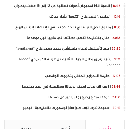
| الدورة الـ14 لمهرجان أصوات نسائية من 12 إلى 15 غشت بتطوان
18:25
| “جايلان” تعيد طرح “لاكوط” بأداء مباشر
15:10
| مسرح الحي البرتغالي بالجديدة يحتفي بإبداعات إدريس الروخ
11:33
| منال بنشليخة تنهي عطلتها في ماربيا قبل موعدها
23:33
| بعد تأجيلها.. نعمان بلعياشي يحدد موعد طرح “Sentiment”
20:26
| رشيد رفيق يطلق الجولة الثانية من عرضه الكوميدي “Mode
16:11
Avionde”
| حليمة البحراوي تحتفل بتخرجها الجامعي
12:08
| زهير زائر يعايد زوجته برسالة رومانسية في عيد ميلادها
09:44
| موقف مزعج يخرج رجاء بلمير عن صمتها
23:33
| سعيدة شرف تزف خبرا سارا لجمهورها بالقنيطرة -فيديو
20:19