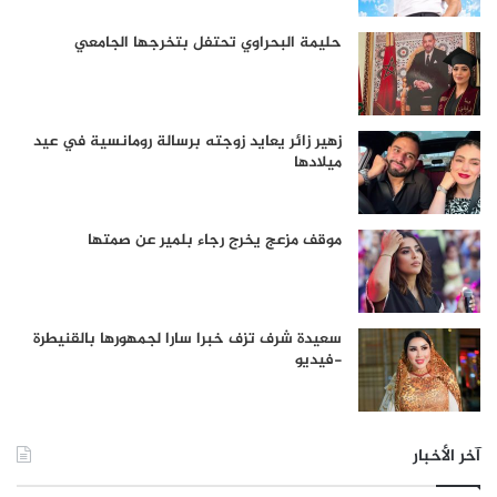
حليمة البحراوي تحتفل بتخرجها الجامعي
زهير زائر يعايد زوجته برسالة رومانسية في عيد
ميلادها
موقف مزعج يخرج رجاء بلمير عن صمتها
سعيدة شرف تزف خبرا سارا لجمهورها بالقنيطرة
-فيديو
آخر الأخبار