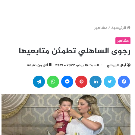
الرئيسية
/
مشاهير
مشاهير
رجوى الساهلي تطمئن متابعيها
أمال الزروالي
السبت 16 يوليو 2022 - 23:19
أقل من دقيقة
فيسبوك
تويتر
لينكدإن
بينتيريست
ماسنجر
واتساب
تيلقرام