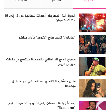
الأخيرة
الأشهر
تعليقات
الدورة الـ14 لمهرجان أصوات نسائية من 12 إلى 15
غشت بتطوان
“جايلان” تعيد طرح “لاكوط” بأداء مباشر
مسرح الحي البرتغالي بالجديدة يحتفي بإبداعات
إدريس الروخ
منال بنشليخة تنهي عطلتها في ماربيا قبل
موعدها
بعد تأجيلها.. نعمان بلعياشي يحدد موعد طرح
“Sentiment”