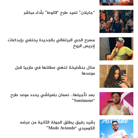
“جايلان” تعيد طرح “لاكوط” بأداء مباشر
مسرح الحي البرتغالي بالجديدة يحتفي بإبداعات
إدريس الروخ
منال بنشليخة تنهي عطلتها في ماربيا قبل
موعدها
بعد تأجيلها.. نعمان بلعياشي يحدد موعد طرح
“Sentiment”
رشيد رفيق يطلق الجولة الثانية من عرضه
الكوميدي “Mode Avionde”