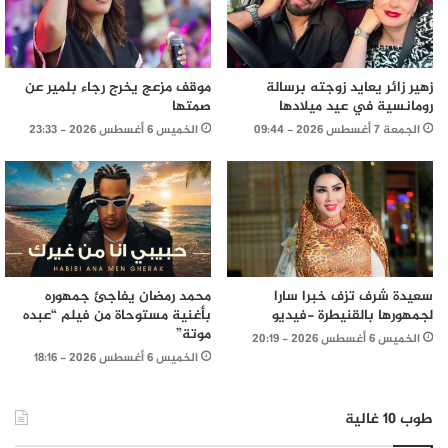
زهير زائر يعايد زوجته برسالة
موقف مزعج يخرج رجاء بلمير عن
رومانسية في عيد ميلادها
صمتها
الجمعة 7 أغسطس 2026 - 09:44
الخميس 6 أغسطس 2026 - 23:33
سعيدة شرف تزف خبرا سارا
محمد رمضان يفاجئ جمهوره
لجمهورها بالقنيطرة -فيديو
بأغنية مستوحاة من فيلم “عبده
موتة”
الخميس 6 أغسطس 2026 - 20:19
الخميس 6 أغسطس 2026 - 18:16
طوب 10 غالية