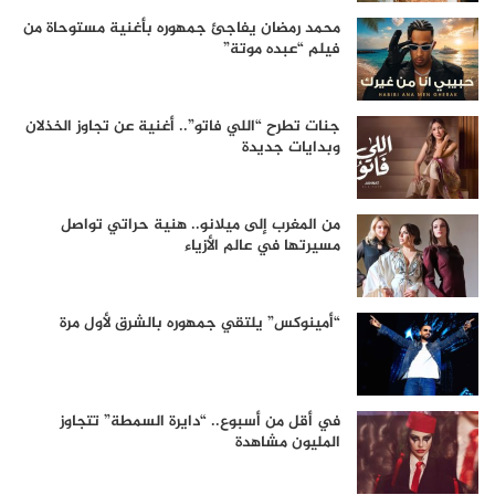
محمد رمضان يفاجئ جمهوره بأغنية مستوحاة من
فيلم “عبده موتة”
جنات تطرح “اللي فاتو”.. أغنية عن تجاوز الخذلان
وبدايات جديدة
من المغرب إلى ميلانو.. هنية حراتي تواصل
مسيرتها في عالم الأزياء
“أمينوكس” يلتقي جمهوره بالشرق لأول مرة
في أقل من أسبوع.. “دايرة السمطة” تتجاوز
المليون مشاهدة