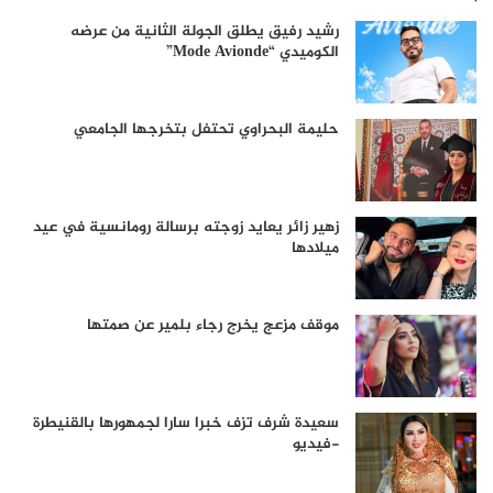
رشيد رفيق يطلق الجولة الثانية من عرضه
الكوميدي “Mode Avionde”
حليمة البحراوي تحتفل بتخرجها الجامعي
زهير زائر يعايد زوجته برسالة رومانسية في عيد
ميلادها
موقف مزعج يخرج رجاء بلمير عن صمتها
سعيدة شرف تزف خبرا سارا لجمهورها بالقنيطرة
-فيديو