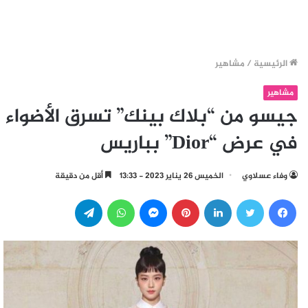
الرئيسية
/
مشاهير
مشاهير
جيسو من “بلاك بينك” تسرق الأضواء
في عرض “Dior” بباريس
وفاء عسلاوي
الخميس 26 يناير 2023 - 13:33
أقل من دقيقة
فيسبوك
تويتر
لينكدإن
بينتيريست
ماسنجر
واتساب
تيلقرام