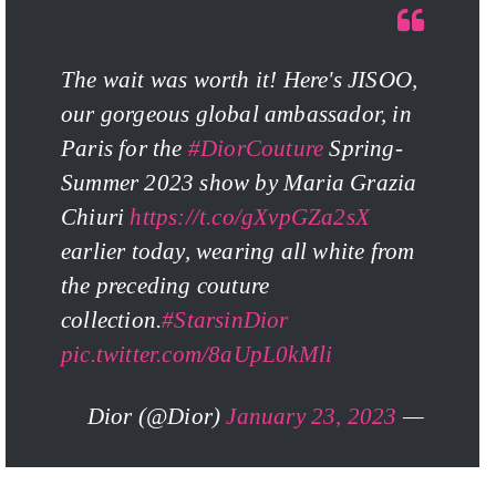
The wait was worth it! Here's JISOO,
our gorgeous global ambassador, in
Paris for the
#DiorCouture
Spring-
Summer 2023 show by Maria Grazia
Chiuri
https://t.co/gXvpGZa2sX
earlier today, wearing all white from
the preceding couture
collection.
#StarsinDior
pic.twitter.com/8aUpL0kMli
January 23, 2023
— Dior (@Dior)