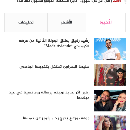
| في أقل من أسبوع.. “دايرة السمطة” تتجاوز المليون مشاهدة
22:55
الأخيرة
الأشهر
تعليقات
رشيد رفيق يطلق الجولة الثانية من عرضه
الكوميدي “Mode Avionde”
حليمة البحراوي تحتفل بتخرجها الجامعي
زهير زائر يعايد زوجته برسالة رومانسية في عيد
ميلادها
موقف مزعج يخرج رجاء بلمير عن صمتها