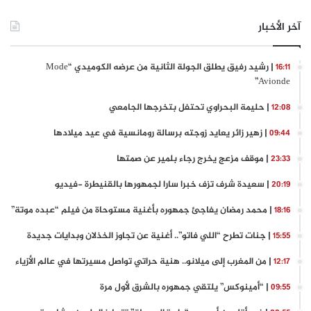
آخر الأخبار
| رشيد رفيق يطلق الجولة الثانية من عرضه الكوميدي “Mode
16:11
Avionde”
| حليمة البحراوي تحتفل بتخرجها الجامعي
12:08
| زهير زائر يعايد زوجته برسالة رومانسية في عيد ميلادها
09:44
| موقف مزعج يخرج رجاء بلمير عن صمتها
23:33
| سعيدة شرف تزف خبرا سارا لجمهورها بالقنيطرة -فيديو
20:19
| محمد رمضان يفاجئ جمهوره بأغنية مستوحاة من فيلم “عبده موتة”
18:16
| جنات تطرح “اللي فاتو”.. أغنية عن تجاوز الخذلان وبدايات جديدة
15:55
| من المغرب إلى ميلانو.. هنية حراتي تواصل مسيرتها في عالم الأزياء
12:17
| “أمينوكس” يلتقي جمهوره بالشرق لأول مرة
09:55