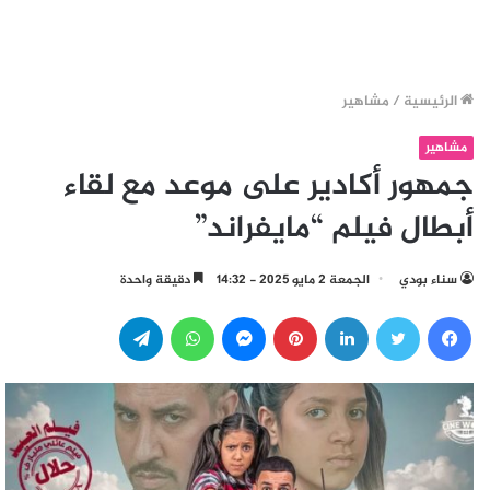
الرئيسية
/
مشاهير
مشاهير
جمهور أكادير على موعد مع لقاء
أبطال فيلم “مايفراند”
سناء بودي
الجمعة 2 مايو 2025 - 14:32
دقيقة واحدة
فيسبوك
تويتر
لينكدإن
بينتيريست
ماسنجر
واتساب
تيلقرام