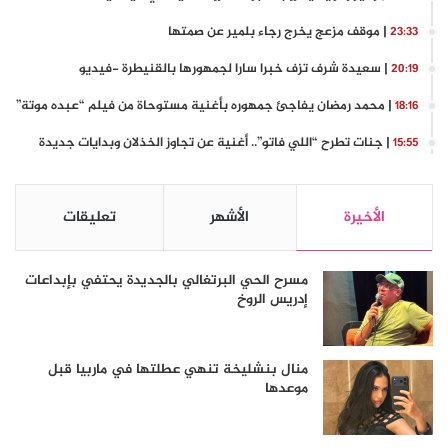
| موقف مزعج يخرج رجاء بلمير عن صمتها
23:33
| سعيدة شرف تزف خبرا سارا لجمهورها بالقنيطرة -فيديو
20:19
| محمد رمضان يفاجئ جمهوره بأغنية مستوحاة من فيلم “عبده موتة”
18:16
| جنات تطرح “اللي فاتو”.. أغنية عن تجاوز الخذلان وبدايات جديدة
15:55
الأخيرة
الأشهر
تعليقات
مسرح الحي البرتغالي بالجديدة يحتفي بإبداعات
إدريس الروخ
منال بنشليخة تنهي عطلتها في ماربيا قبل
موعدها