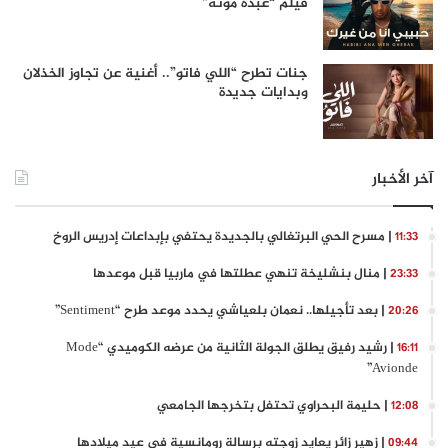
فيلم “عبده موتة”
جنات تطرح “اللي فاتو”.. أغنية عن تجاوز الخذلان
وبدايات جديدة
آخر الأخبار
| مسرح الحي البرتغالي بالجديدة يحتفي بإبداعات إدريس الروخ
11:33
| منال بنشليخة تنهي عطلتها في ماربيا قبل موعدها
23:33
| بعد تأجيلها.. نعمان بلعياشي يحدد موعد طرح “Sentiment”
20:26
| رشيد رفيق يطلق الجولة الثانية من عرضه الكوميدي “Mode
16:11
Avionde”
| حليمة البحراوي تحتفل بتخرجها الجامعي
12:08
| زهير زائر يعايد زوجته برسالة رومانسية في عيد ميلادها
09:44