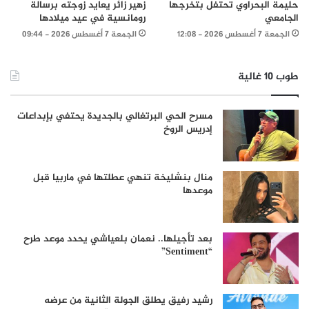
حليمة البحراوي تحتفل بتخرجها
زهير زائر يعايد زوجته برسالة
الجامعي
رومانسية في عيد ميلادها
الجمعة 7 أغسطس 2026 - 12:08
الجمعة 7 أغسطس 2026 - 09:44
طوب 10 غالية
مسرح الحي البرتغالي بالجديدة يحتفي بإبداعات
إدريس الروخ
منال بنشليخة تنهي عطلتها في ماربيا قبل
موعدها
بعد تأجيلها.. نعمان بلعياشي يحدد موعد طرح
“Sentiment”
رشيد رفيق يطلق الجولة الثانية من عرضه