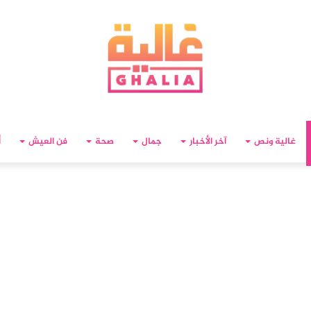
غالية ونص
آخر الأخبار
جمال
صحة
فن العيش
أ