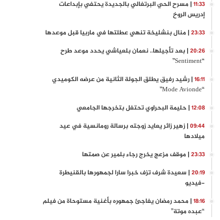
| مسرح الحي البرتغالي بالجديدة يحتفي بإبداعات
11:33
إدريس الروخ
| منال بنشليخة تنهي عطلتها في ماربيا قبل موعدها
23:33
| بعد تأجيلها.. نعمان بلعياشي يحدد موعد طرح
20:26
“Sentiment”
| رشيد رفيق يطلق الجولة الثانية من عرضه الكوميدي
16:11
“Mode Avionde”
| حليمة البحراوي تحتفل بتخرجها الجامعي
12:08
| زهير زائر يعايد زوجته برسالة رومانسية في عيد
09:44
ميلادها
| موقف مزعج يخرج رجاء بلمير عن صمتها
23:33
| سعيدة شرف تزف خبرا سارا لجمهورها بالقنيطرة
20:19
-فيديو
| محمد رمضان يفاجئ جمهوره بأغنية مستوحاة من فيلم
18:16
“عبده موتة”