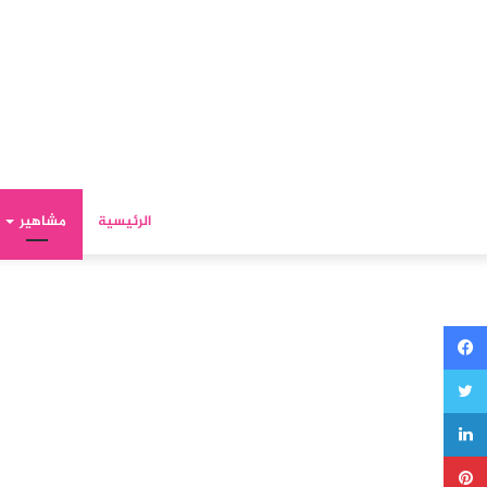
الرئيسية
مشاهير
فيسبوك
تويتر
لينكدإن
بينتيريست