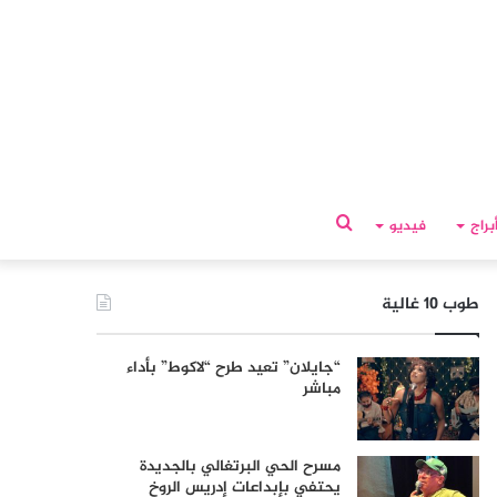
بحث
براج
فيديو
عن
طوب 10 غالية
“جايلان” تعيد طرح “لاكوط” بأداء
مباشر
مسرح الحي البرتغالي بالجديدة
يحتفي بإبداعات إدريس الروخ