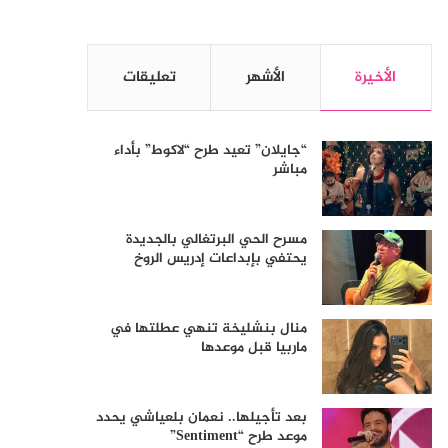
الأخيرة
الأشهر
تعليقات
“جايلان” تعيد طرح “لاكوط” بأداء
مباشر
مسرح الحي البرتغالي بالجديدة
يحتفي بإبداعات إدريس الروخ
منال بنشليخة تنهي عطلتها في
ماربيا قبل موعدها
بعد تأجيلها.. نعمان بلعياشي يحدد
موعد طرح “Sentiment”