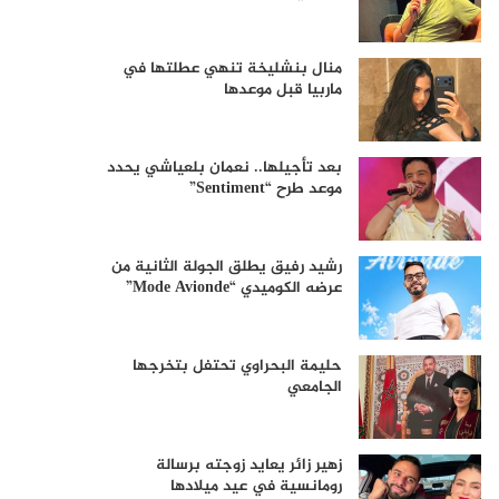
منال بنشليخة تنهي عطلتها في
ماربيا قبل موعدها
بعد تأجيلها.. نعمان بلعياشي يحدد
موعد طرح “Sentiment”
رشيد رفيق يطلق الجولة الثانية من
عرضه الكوميدي “Mode Avionde”
حليمة البحراوي تحتفل بتخرجها
الجامعي
زهير زائر يعايد زوجته برسالة
رومانسية في عيد ميلادها