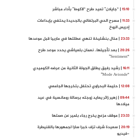
| “جايلان” تعيد طرح “لاكوط” بأداء مباشر
15:10
| مسرح الحي البرتغالي بالجديدة يحتفي بإبداعات
11:33
إدريس الروخ
| منال بنشليخة تنهي عطلتها في ماربيا قبل موعدها
23:33
| بعد تأجيلها.. نعمان بلعياشي يحدد موعد طرح
20:26
“Sentiment”
| رشيد رفيق يطلق الجولة الثانية من عرضه الكوميدي
16:11
“Mode Avionde”
| حليمة البحراوي تحتفل بتخرجها الجامعي
12:08
| زهير زائر يعايد زوجته برسالة رومانسية في عيد
09:44
ميلادها
| موقف مزعج يخرج رجاء بلمير عن صمتها
23:33
| سعيدة شرف تزف خبرا سارا لجمهورها بالقنيطرة
20:19
-فيديو