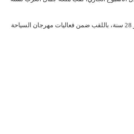
وجاء تتويج سهام بالمخفي البالغة من العمر 28 سنة، باللقب ضمن فعاليات مهرجان السياحة