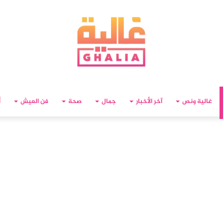
غالية ونص
آخر الأخبار
جمال
صحة
فن العيش
أ