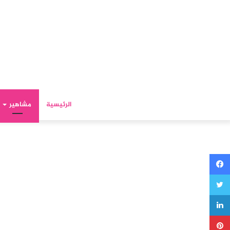
الرئيسية
مشاهير
فيسبوك
تويتر
لينكدإن
بينتيريست