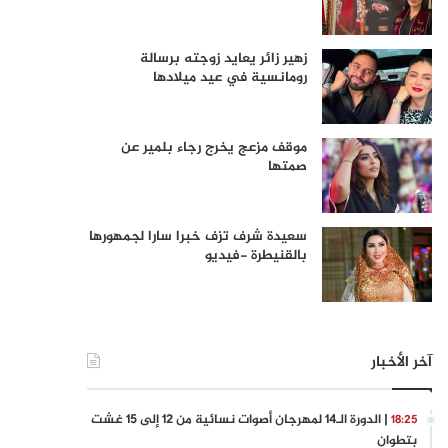
زهير زائر يعايد زوجته برسالة
رومانسية في عيد ميلادها
موقف مزعج يخرج رجاء بلمير عن
صمتها
سعيدة شرف تزف خبرا سارا لجمهورها
بالقنيطرة -فيديو
آخر الأخبار
| الدورة الـ14 لمهرجان أصوات نسائية من 12 إلى 15 غشت
18:25
بتطوان