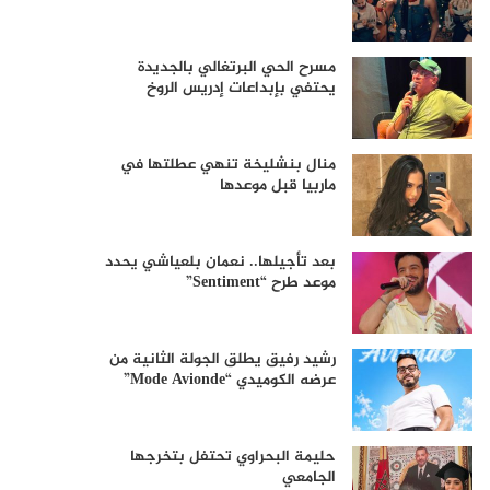
مسرح الحي البرتغالي بالجديدة
يحتفي بإبداعات إدريس الروخ
منال بنشليخة تنهي عطلتها في
ماربيا قبل موعدها
بعد تأجيلها.. نعمان بلعياشي يحدد
موعد طرح “Sentiment”
رشيد رفيق يطلق الجولة الثانية من
عرضه الكوميدي “Mode Avionde”
حليمة البحراوي تحتفل بتخرجها
الجامعي