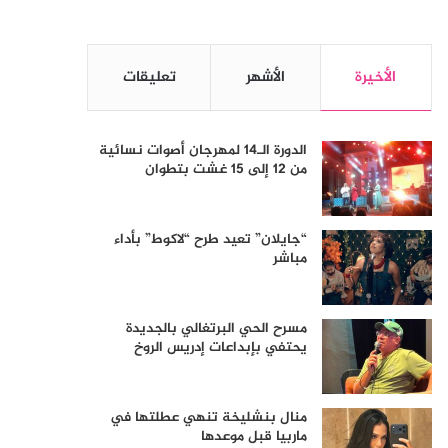
الأخيرة
الأشهر
تعليقات
الدورة الـ14 لمهرجان أصوات نسائية
من 12 إلى 15 غشت بتطوان
“جايلان” تعيد طرح “لاكوط” بأداء
مباشر
مسرح الحي البرتغالي بالجديدة
يحتفي بإبداعات إدريس الروخ
منال بنشليخة تنهي عطلتها في
ماربيا قبل موعدها