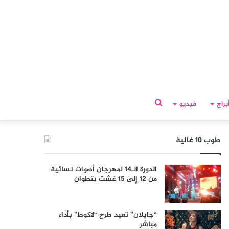
بحث
براج
فيديو
عن
طوب 10 غالية
الدورة الـ14 لمهرجان أصوات نسائية
من 12 إلى 15 غشت بتطوان
“جايلان” تعيد طرح “لاكوط” بأداء
مباشر